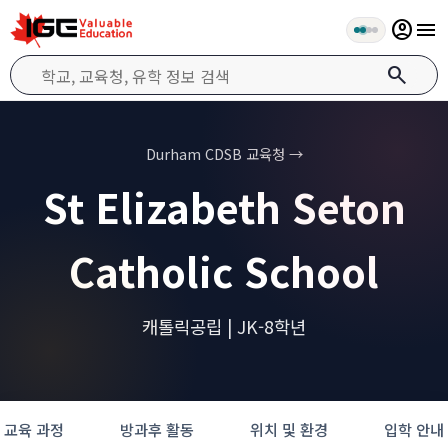
account_circle
menu
search
Durham CDSB 교육청 →
St Elizabeth Seton
Catholic School
캐톨릭공립 | JK-8학년
교육 과정
방과후 활동
위치 및 환경
입학 안내