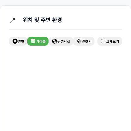
📍
위치 및 주변 환경
explore_nearby
signpost
globe
directions
fullscreen
일반
거리뷰
위성사진
길찾기
크게보기