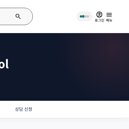
account_circle
menu
search
로그인
메뉴
ol
상담 신청