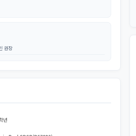
인 권장
8학년