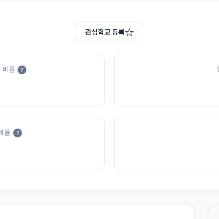
☆
관심학교 등록
 비율
?
비율
?