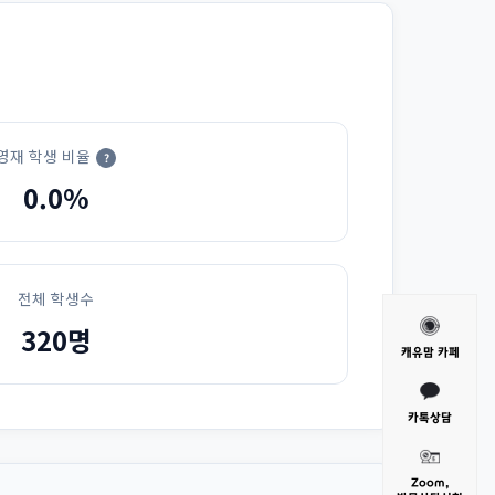
영재 학생 비율
?
0.0%
전체 학생수
320명
캐유맘 카페
카톡상담
Zoom,