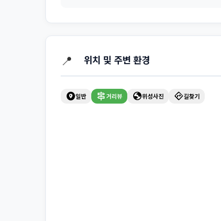
📍
위치 및 주변 환경
explore_nearby
signpost
globe
directions
일반
거리뷰
위성사진
길찾기