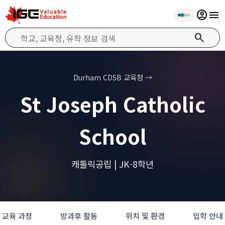
account_circle
menu
search
Durham CDSB 교육청 →
St Joseph Catholic
School
캐톨릭공립 | JK-8학년
교육 과정
방과후 활동
위치 및 환경
입학 안내