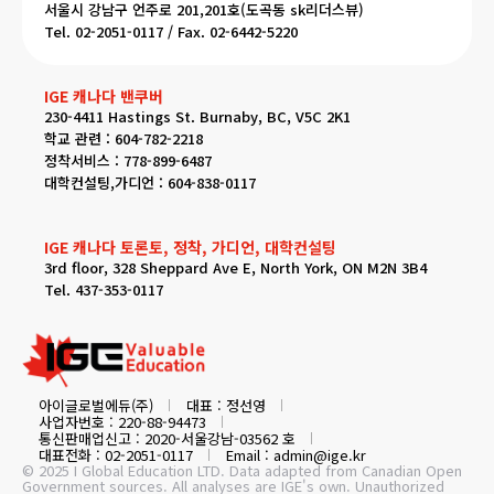
서울시 강남구 언주로 201,201호(도곡동 sk리더스뷰)
Tel. 02-2051-0117 / Fax. 02-6442-5220
IGE 캐나다 밴쿠버
230-4411 Hastings St. Burnaby, BC, V5C 2K1
학교 관련 : 604-782-2218
정착서비스 : 778-899-6487
대학컨설팅,가디언 : 604-838-0117
IGE 캐나다 토론토, 정착, 가디언, 대학컨설팅
3rd floor, 328 Sheppard Ave E, North York, ON M2N 3B4
Tel. 437-353-0117
아이글로벌에듀(주)
대표 : 정선영
사업자번호 : 220-88-94473
통신판매업신고 : 2020-서울강남-03562 호
대표전화 : 02-2051-0117
Email : admin@ige.kr
© 2025 I Global Education LTD. Data adapted from Canadian Open
Government sources. All analyses are IGE's own. Unauthorized