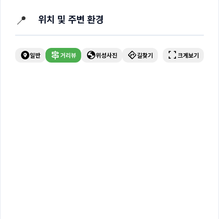
📍
위치 및 주변 환경
explore_nearby
signpost
globe
directions
fullscreen
일반
거리뷰
위성사진
길찾기
크게보기