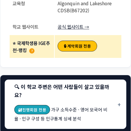
교육청
Algonquin and Lakeshore
CDSB(B67202)
학교 웹사이트
공식 웹사이트 →
⭐ 국제학생용 IGE추
🔒 계약회원 전용
천-랭킹
?
🔍 이 학교 주변은 어떤 사람들이 살고 있을까
요?
+
가구 소득수준 · 영어 모국어 비
🔐진행회원 전용
율 · 인구 구성 등 인구통계 상세 분석