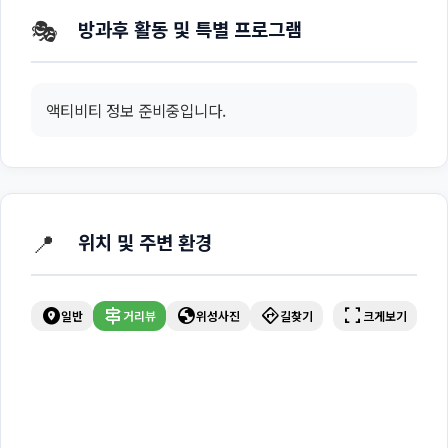
🎭
방과후 활동 및 특별 프로그램
액티비티 정보 준비중입니다.
📍
위치 및 주변 환경
explore_nearby
signpost
globe
directions
fullscreen
일반
거리뷰
위성사진
길찾기
크게보기