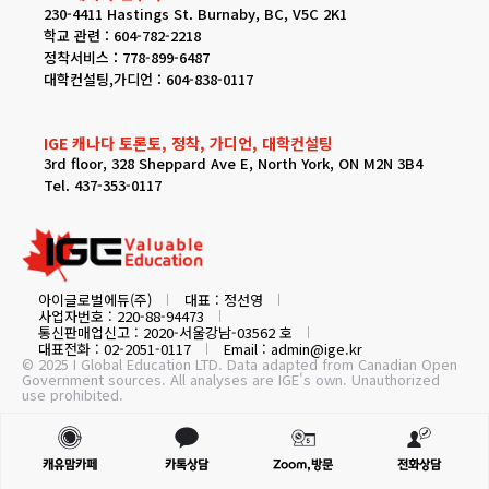
230-4411 Hastings St. Burnaby, BC, V5C 2K1
학교 관련 : 604-782-2218
정착서비스 : 778-899-6487
대학컨설팅,가디언 : 604-838-0117
IGE 캐나다 토론토, 정착, 가디언, 대학컨설팅
3rd floor, 328 Sheppard Ave E, North York, ON M2N 3B4
Tel. 437-353-0117
아이글로벌에듀(주)
대표 : 정선영
사업자번호 : 220-88-94473
통신판매업신고 : 2020-서울강남-03562 호
대표전화 : 02-2051-0117
Email : admin@ige.kr
© 2025 I Global Education LTD. Data adapted from Canadian Open
Government sources. All analyses are IGE's own. Unauthorized
use prohibited.
캐유맘카페
카톡상담
Zoom,방문
전화상담