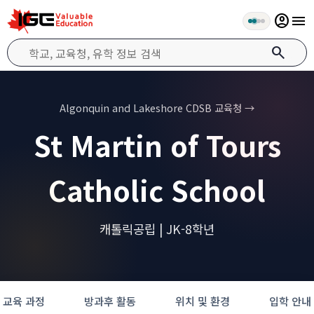
account_circle
menu
search
Algonquin and Lakeshore CDSB 교육청 →
St Martin of Tours
Catholic School
캐톨릭공립 | JK-8학년
교육 과정
방과후 활동
위치 및 환경
입학 안내