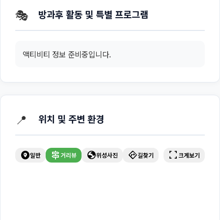
🎭
방과후 활동 및 특별 프로그램
액티비티 정보 준비중입니다.
📍
위치 및 주변 환경
explore_nearby
signpost
globe
directions
fullscreen
일반
거리뷰
위성사진
길찾기
크게보기