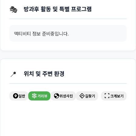
🎭
방과후 활동 및 특별 프로그램
액티비티 정보 준비중입니다.
📍
위치 및 주변 환경
explore_nearby
signpost
globe
directions
fullscreen
일반
거리뷰
위성사진
길찾기
크게보기