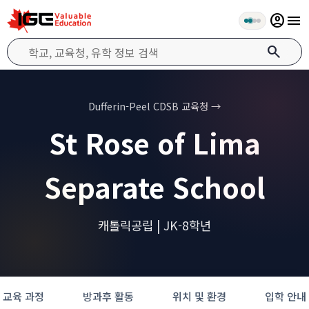
account_circle
menu
search
Dufferin-Peel CDSB 교육청 →
St Rose of Lima
Separate School
캐톨릭공립 | JK-8학년
교육 과정
방과후 활동
위치 및 환경
입학 안내