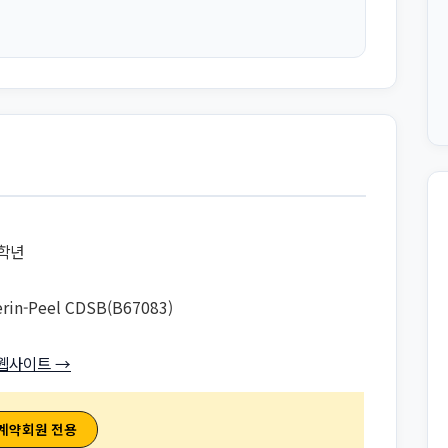
8학년
erin-Peel CDSB(B67083)
웹사이트 →
 계약회원 전용