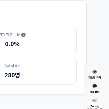
영재 학생 비율
?
0.0%
전체 학생수
280명
캐유맘 카페
카톡상담
Zoom,