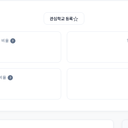
☆
관심학교 등록
 비율
?
비율
?