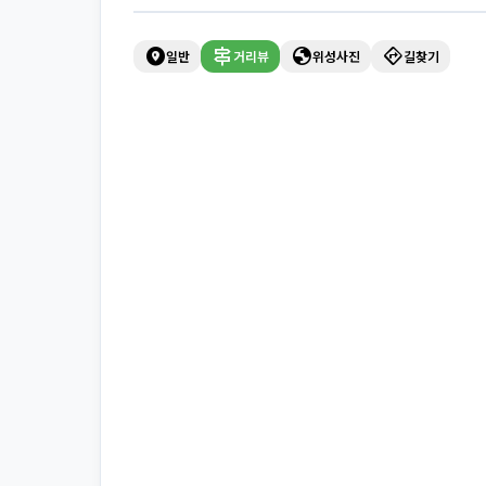
explore_nearby
signpost
globe
directions
일반
거리뷰
위성사진
길찾기