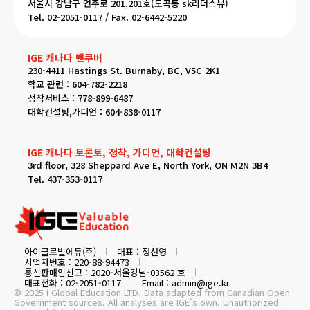
서울시 강남구 언주로 201,201호(도곡동 sk리더스뷰)
Tel. 02-2051-0117 / Fax. 02-6442-5220
IGE 캐나다 밴쿠버
230-4411 Hastings St. Burnaby, BC, V5C 2K1
학교 관련 : 604-782-2218
정착서비스 : 778-899-6487
대학컨설팅,가디언 : 604-838-0117
IGE 캐나다 토론토, 정착, 가디언, 대학컨설팅
3rd floor, 328 Sheppard Ave E, North York, ON M2N 3B4
Tel. 437-353-0117
아이글로벌에듀(주)
대표 : 정선영
사업자번호 : 220-88-94473
통신판매업신고 : 2020-서울강남-03562 호
대표전화 : 02-2051-0117
Email : admin@ige.kr
© 2025 I Global Education LTD. Data adapted from Canadian Open
Government sources. All analyses are IGE's own. Unauthorized