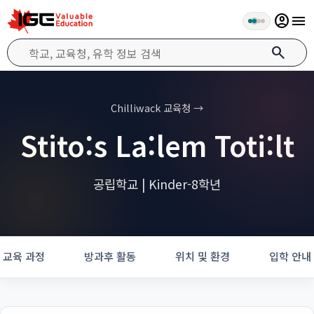
account_circle
menu
search
Chilliwack 교육청 →
Stito:s La:lem Toti:lt
공립학교 | Kinder-8학년
교육 과정
방과후 활동
위치 및 환경
입학 안내