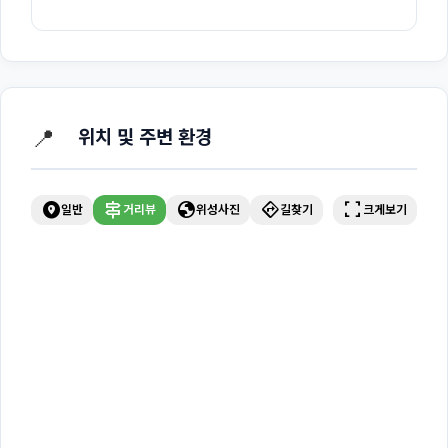
📍
위치 및 주변 환경
explore_nearby
signpost
globe
directions
fullscreen
일반
거리뷰
위성사진
길찾기
크게보기