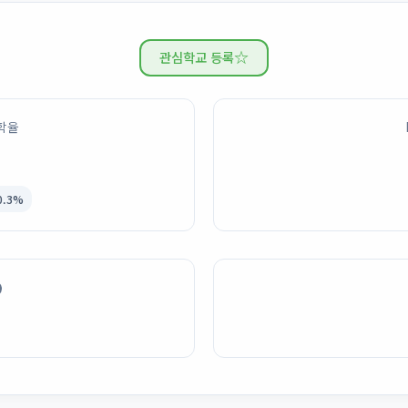
☆
관심학교 등록
진학율
0.3%