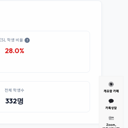
ESL 학생 비율
?
28.0%
전체 학생수
캐유맘 카페
332명
카톡상담
Zoom,