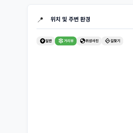
📍
위치 및 주변 환경
explore_nearby
signpost
globe
directions
일반
거리뷰
위성사진
길찾기