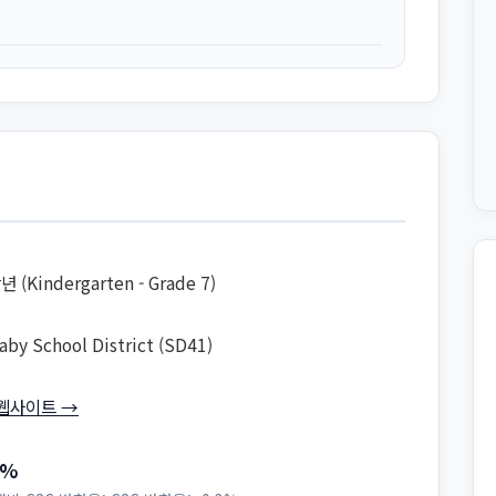
년 (Kindergarten - Grade 7)
aby School District (SD41)
웹사이트 →
7%