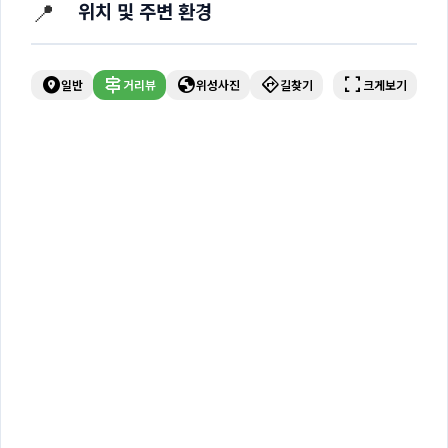
📍
위치 및 주변 환경
explore_nearby
signpost
globe
directions
fullscreen
일반
거리뷰
위성사진
길찾기
크게보기