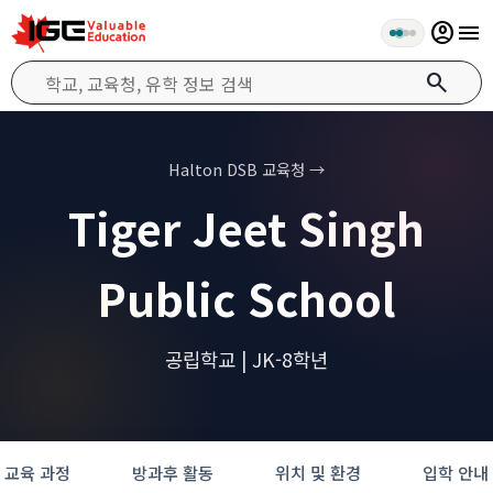
account_circle
menu
search
Halton DSB 교육청 →
Tiger Jeet Singh
Public School
공립학교 | JK-8학년
교육 과정
방과후 활동
위치 및 환경
입학 안내