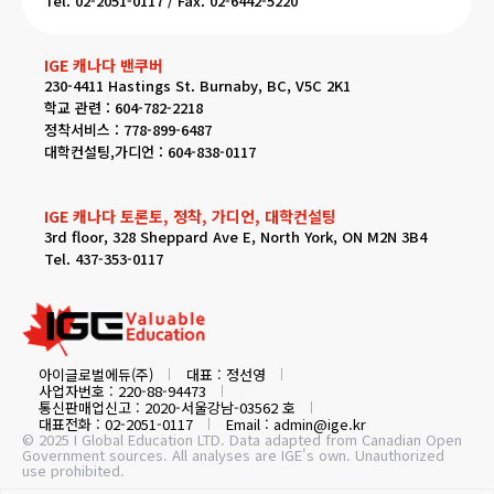
Tel. 02-2051-0117 / Fax. 02-6442-5220
IGE 캐나다 밴쿠버
230-4411 Hastings St. Burnaby, BC, V5C 2K1
학교 관련 : 604-782-2218
정착서비스 : 778-899-6487
대학컨설팅,가디언 : 604-838-0117
IGE 캐나다 토론토, 정착, 가디언, 대학컨설팅
3rd floor, 328 Sheppard Ave E, North York, ON M2N 3B4
Tel. 437-353-0117
아이글로벌에듀(주)
대표 : 정선영
사업자번호 : 220-88-94473
통신판매업신고 : 2020-서울강남-03562 호
대표전화 : 02-2051-0117
Email : admin@ige.kr
© 2025 I Global Education LTD. Data adapted from Canadian Open
Government sources. All analyses are IGE's own. Unauthorized
use prohibited.