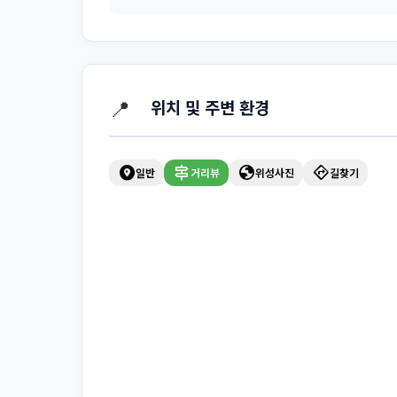
📍
위치 및 주변 환경
explore_nearby
signpost
globe
directions
일반
거리뷰
위성사진
길찾기