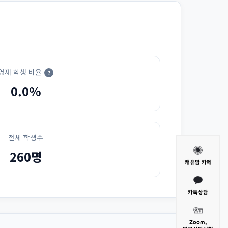
영재 학생 비율
?
0.0%
전체 학생수
260명
캐유맘 카페
카톡상담
Zoom,