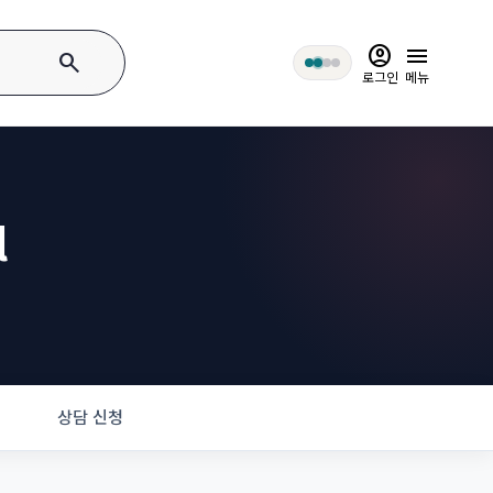
account_circle
menu
search
로그인
메뉴
l
상담 신청