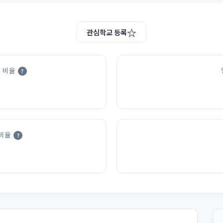
☆
관심학교 등록
 비율
?
비율
?