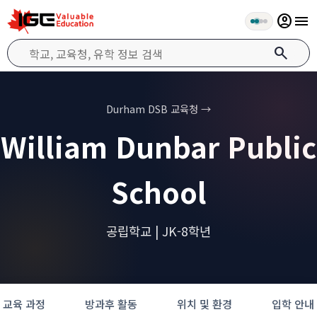
account_circle
menu
search
Durham DSB 교육청 →
William Dunbar Public
School
공립학교 | JK-8학년
교육 과정
방과후 활동
위치 및 환경
입학 안내