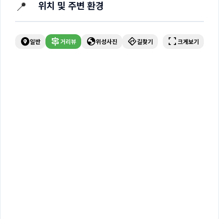
📍
위치 및 주변 환경
explore_nearby
signpost
globe
directions
fullscreen
일반
거리뷰
위성사진
길찾기
크게보기