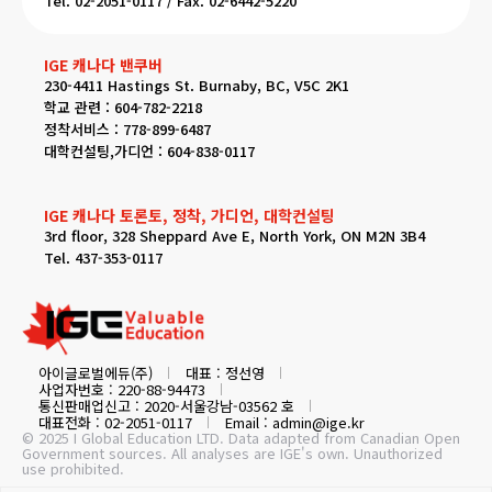
Tel. 02-2051-0117 / Fax. 02-6442-5220
IGE 캐나다 밴쿠버
230-4411 Hastings St. Burnaby, BC, V5C 2K1
학교 관련 : 604-782-2218
정착서비스 : 778-899-6487
대학컨설팅,가디언 : 604-838-0117
IGE 캐나다 토론토, 정착, 가디언, 대학컨설팅
3rd floor, 328 Sheppard Ave E, North York, ON M2N 3B4
Tel. 437-353-0117
아이글로벌에듀(주)
대표 : 정선영
사업자번호 : 220-88-94473
통신판매업신고 : 2020-서울강남-03562 호
대표전화 : 02-2051-0117
Email : admin@ige.kr
© 2025 I Global Education LTD. Data adapted from Canadian Open
Government sources. All analyses are IGE's own. Unauthorized
use prohibited.