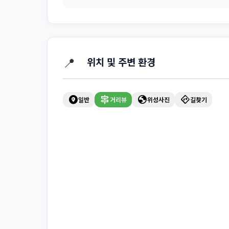
📍
위치 및 주변 환경
explore_nearby
signpost
globe
directions
일반
거리뷰
위성사진
길찾기