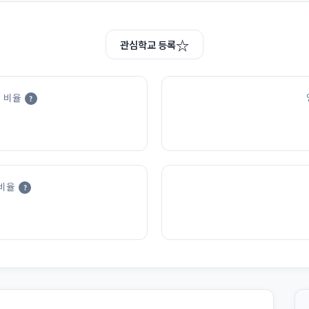
☆
관심학교 등록
 비율
?
비율
?