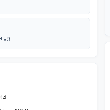
인 권장
8학년