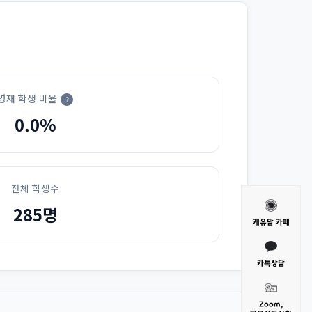
영재 학생 비율
?
0.0%
전체 학생수
285명
캐유맘 카페
카톡상담
Zoom,