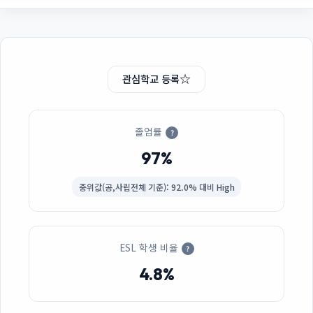
☆
관심학교 등록
졸업률
?
97%
중위값(공,사립전체 기준): 92.0% 대비 High
ESL 학생 비율
?
4.8%