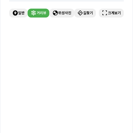
explore_nearby
signpost
globe
directions
fullscreen
일반
거리뷰
위성사진
길찾기
크게보기