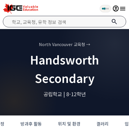
account_circle
menu
search
North Vancouver 교육청 →
Handsworth
Secondary
공립학교 | 8-12학년
과정
방과후 활동
위치 및 환경
갤러리
입