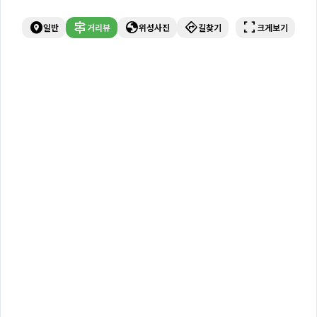
explore_nearby
signpost
globe
directions
fullscreen
일반
거리뷰
위성사진
길찾기
크게보기