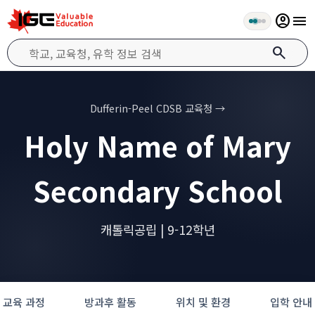
account_circle
menu
search
Dufferin-Peel CDSB 교육청 →
Holy Name of Mary
Secondary School
캐톨릭공립 | 9-12학년
교육 과정
방과후 활동
위치 및 환경
입학 안내