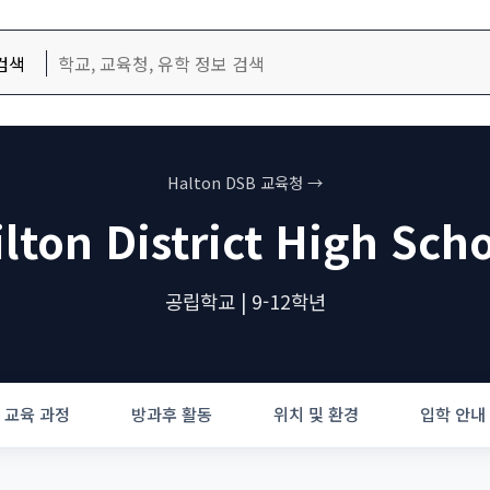
검색
Halton DSB 교육청 →
lton District High Sch
공립학교 | 9-12학년
교육 과정
방과후 활동
위치 및 환경
입학 안내