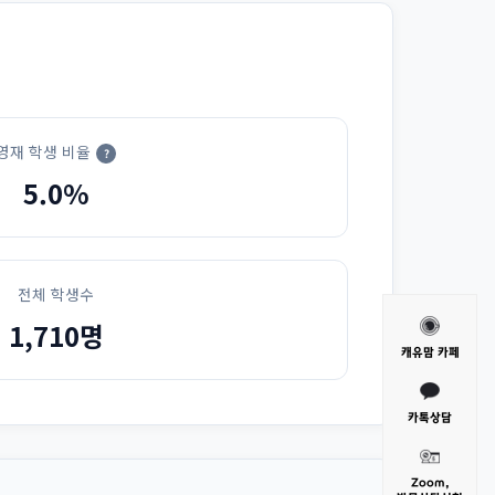
영재 학생 비율
?
5.0%
전체 학생수
1,710명
캐유맘 카페
카톡상담
Zoom,