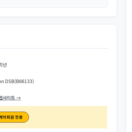
2학년
on DSB(B66133)
웹사이트 →
 계약회원 전용