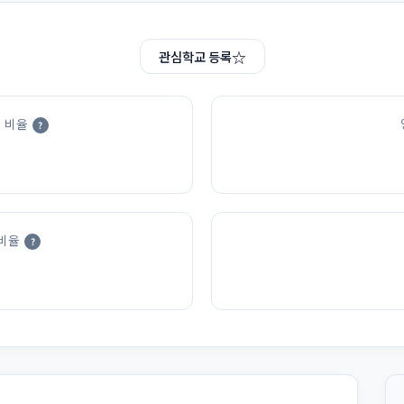
☆
관심학교 등록
 비율
?
비율
?