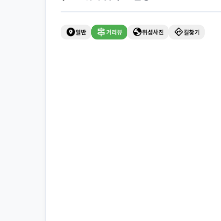
explore_nearby
signpost
globe
directions
일반
거리뷰
위성사진
길찾기