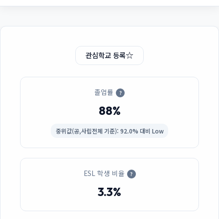
☆
관심학교 등록
졸업률
?
88%
중위값(공,사립전체 기준): 92.0% 대비 Low
ESL 학생 비율
?
3.3%