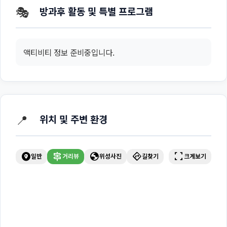
🎭
방과후 활동 및 특별 프로그램
액티비티 정보 준비중입니다.
📍
위치 및 주변 환경
explore_nearby
signpost
globe
directions
fullscreen
일반
거리뷰
위성사진
길찾기
크게보기