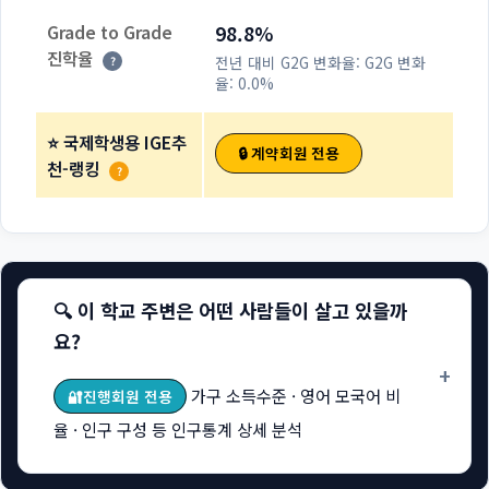
Grade to Grade
98.8%
진학율
전년 대비 G2G 변화율:
G2G 변화
?
율: 0.0%
⭐ 국제학생용 IGE추
🔒 계약회원 전용
천-랭킹
?
🔍 이 학교 주변은 어떤 사람들이 살고 있을까
요?
+
가구 소득수준 · 영어 모국어 비
🔐진행회원 전용
율 · 인구 구성 등 인구통계 상세 분석