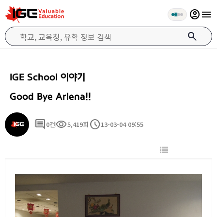
account_circle
menu
search
IGE School 이야기
Good Bye Arlena!!
comment
visibility
schedule
0건
5,419회
13-03-04 09:55