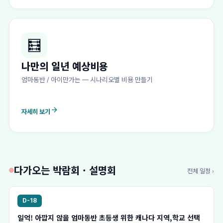
🧮
나만의 일년 예상비용
엄마동반 / 아이만가는 — 시나리오별 비용 만들기
arrow_forward
자세히 보기
다가오는 박람회 · 설명회
전체 일정 ›
D-18
일억! 아깝지 않을 엄마동반 초등생 위한 캐나다 지역,학교 선택