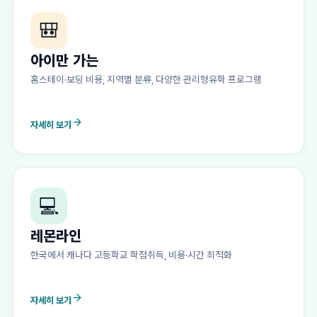
🎒
아이만 가는
홈스테이·보딩 비용, 지역별 분류, 다양한 관리형유학 프로그램
arrow_forward
자세히 보기
💻
레몬라인
한국에서 캐나다 고등학교 학점취득, 비용·시간 최적화
arrow_forward
자세히 보기