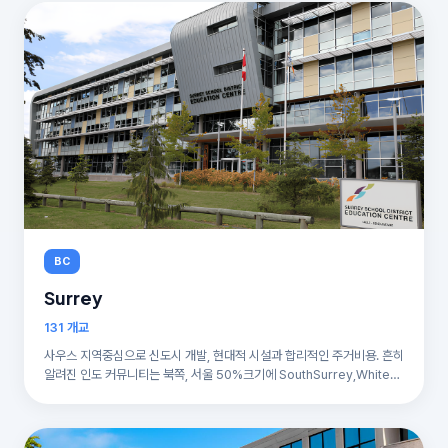
BC
Surrey
131 개교
사우스 지역중심으로 신도시 개발, 현대적 시설과 합리적인 주거비용. 흔히
알려진 인도 커뮤니티는 북쪽, 서울 50%크기에 SouthSurrey,WhiteR
ock,Cloverdale은 안전도,소득,영어모국어비율,학력수준 모두 BC주 최
상위 수준 입니다(전체써리 평균과 WhiteRock 인근 평균은 큰 차이). IG
E직영 가디언과 홈스테이 알선 가능