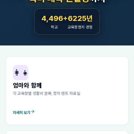
4,496+
62
25년
학교
교육청
현지 경험
👩‍👧
엄마와 함께
각 교육청별 생활비 분류, 정착·렌트 자료실
arrow_forward
자세히 보기