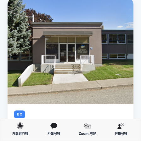
BC
Kamloops-Thompson
캐유맘카페
카톡상담
Zoom,방문
전화상담
46 개교