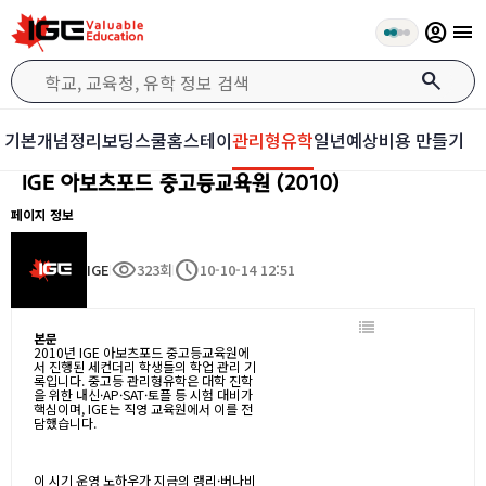
account_circle
menu
search
기본개념정리
보딩스쿨
홈스테이
관리형유학
일년예상비용 만들기
IGE 아보츠포드 중고등교육원 (2010)
페이지 정보
visibility
schedule
IGE
323회
10-10-14 12:51
본문
2010년 IGE 아보츠포드 중고등교육원에
서 진행된 세컨더리 학생들의 학업 관리 기
록입니다. 중고등 관리형유학은 대학 진학
을 위한 내신·AP·SAT·토플 등 시험 대비가
핵심이며, IGE는 직영 교육원에서 이를 전
담했습니다.
이 시기 운영 노하우가 지금의 랭리·버나비