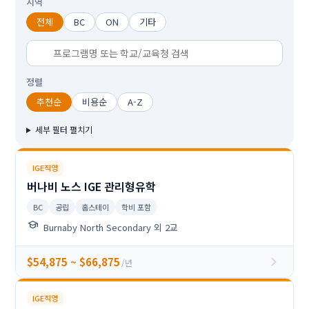
지역
전체
BC
ON
기타
정렬
추천순
비용순
A-Z
세부 필터 펼치기
IGE직영
버나비 노스 IGE 관리형유학
BC
공립
홈스테이
학비 포함
school
Burnaby North Secondary 외 2교
chevron_right
$54,875 ~ $66,875
/년
IGE직영