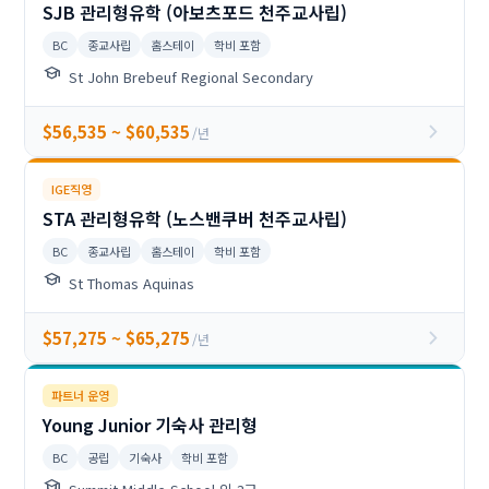
SJB 관리형유학 (아보츠포드 천주교사립)
BC
종교사립
홈스테이
학비 포함
school
St John Brebeuf Regional Secondary
chevron_right
$56,535 ~ $60,535
/년
IGE직영
STA 관리형유학 (노스밴쿠버 천주교사립)
BC
종교사립
홈스테이
학비 포함
school
St Thomas Aquinas
chevron_right
$57,275 ~ $65,275
/년
파트너 운영
Young Junior 기숙사 관리형
BC
공립
기숙사
학비 포함
school