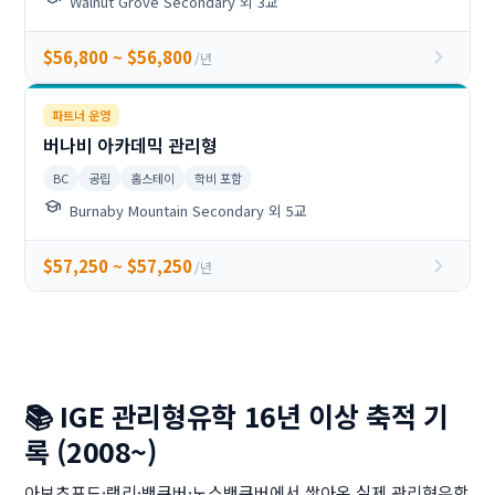
Walnut Grove Secondary 외 3교
chevron_right
$56,800 ~ $56,800
/년
파트너 운영
버나비 아카데믹 관리형
BC
공립
홈스테이
학비 포함
school
Burnaby Mountain Secondary 외 5교
chevron_right
$57,250 ~ $57,250
/년
📚 IGE 관리형유학 16년 이상 축적 기
록 (2008~)
아보츠포드·랭리·밴쿠버·노스밴쿠버에서 쌓아온 실제 관리형유학