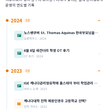
운영의 연도별 기록
2024
2건
노스밴쿠버 St. Thomas Aquinas 한국부모님을 위한 별도의 오픈 하우스 11월28(목) …
›
🖼️
오픈하우스 · 2024
6월 8일 세컨더리 학생 OT 후기
›
🖼️
OT 후기 · 2024
2023
2건
IGE 캐나다관리형유학에 홈스테이 부터 학업관리 세부내용 소개(북미, 한국 대학 진학대비)
›
🖼️
서비스 소개 · 2023
캐나다대학 진학 예정인경우 고등학교 선택?
›
📖
진학 가이드 · 2023