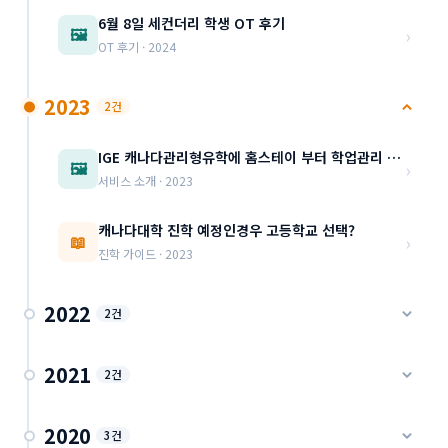
6월 8일 세컨더리 학생 OT 후기
›
🖼️
OT 후기 · 2024
2023
2건
IGE 캐나다관리형유학에 홈스테이 부터 학업관리 세부내용 소개(북미, 한국 대학 진학대비)
›
🖼️
서비스 소개 · 2023
캐나다대학 진학 예정인경우 고등학교 선택?
›
📖
진학 가이드 · 2023
2022
2건
AP와 IB의 차이 고등학생의 미국대학입시 관점에서본
2021
2건
진학 가이드 · 2022
캐나다고등학교-> 미국대학 지원 기본 8가지
2020
세미스터 학교와 리니어 학교의 차이
3건
진학 가이드 · 2021