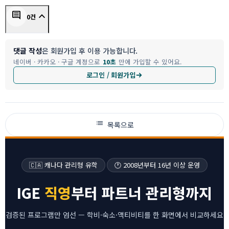
keyboard_arrow_up
comment
0건
댓글 작성
은 회원가입 후 이용 가능합니다.
네이버 · 카카오 · 구글 계정으로
10초
만에 가입할 수 있어요.
로그인 / 회원가입
list
목록으로
🇨🇦 캐나다 관리형 유학
🕐 2008년부터 16년 이상 운영
IGE
직영
부터 파트너 관리형까지
검증된 프로그램만 엄선 — 학비·숙소·액티비티를 한 화면에서 비교하세요