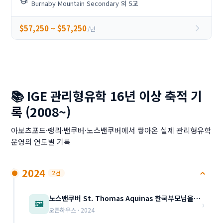
school
Burnaby Mountain Secondary 외 5교
chevron_right
$57,250 ~ $57,250
/년
📚 IGE 관리형유학 16년 이상 축적 기
록 (2008~)
아보츠포드·랭리·밴쿠버·노스밴쿠버에서 쌓아온 실제 관리형유학
운영의 연도별 기록
2024
2건
노스밴쿠버 St. Thomas Aquinas 한국부모님을 위한 별도의 오픈 하우스 11월28(목) …
›
🖼️
오픈하우스 · 2024