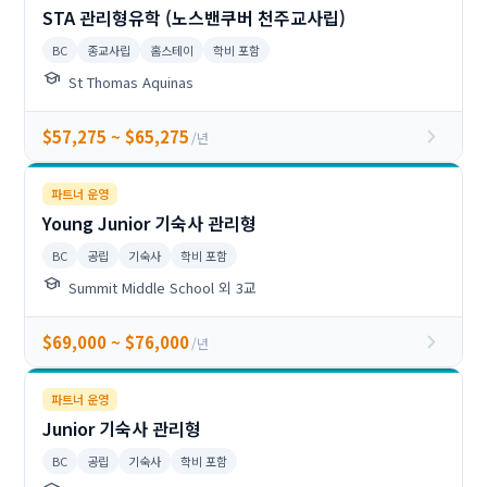
STA 관리형유학 (노스밴쿠버 천주교사립)
BC
종교사립
홈스테이
학비 포함
school
St Thomas Aquinas
chevron_right
$57,275 ~ $65,275
/년
파트너 운영
Young Junior 기숙사 관리형
BC
공립
기숙사
학비 포함
school
Summit Middle School 외 3교
chevron_right
$69,000 ~ $76,000
/년
파트너 운영
Junior 기숙사 관리형
BC
공립
기숙사
학비 포함