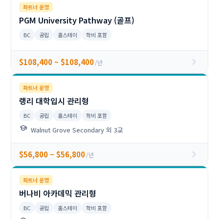
파트너 운영
PGM University Pathway (골프)
BC
공립
홈스테이
학비 포함
chevron_right
$108,400 ~ $108,400
/년
파트너 운영
랭리 대학입시 관리형
BC
공립
홈스테이
학비 포함
school
Walnut Grove Secondary 외 3교
chevron_right
$56,800 ~ $56,800
/년
파트너 운영
버나비 아카데믹 관리형
BC
공립
홈스테이
학비 포함