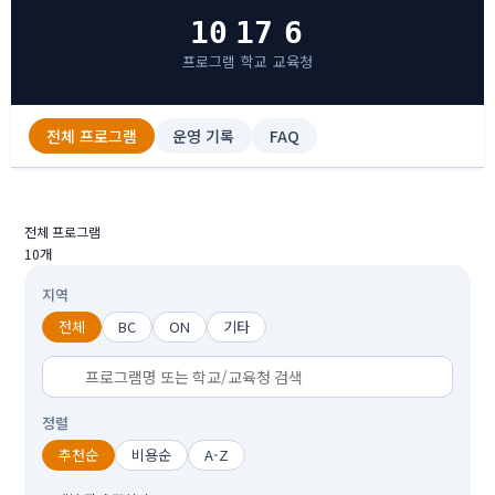
10
17
6
프로그램
학교
교육청
전체 프로그램
운영 기록
FAQ
전체 프로그램
10개
지역
전체
BC
ON
기타
정렬
추천순
비용순
A-Z