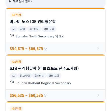
세부 필터 펼치기
IGE직영
버나비 노스 IGE 관리형유학
BC
공립
홈스테이
학비 포함
school
Burnaby North Secondary 외 2교
chevron_right
$54,875 ~ $66,875
/년
IGE직영
SJB 관리형유학 (아보츠포드 천주교사립)
BC
종교사립
홈스테이
학비 포함
school
St John Brebeuf Regional Secondary
chevron_right
$56,535 ~ $60,535
/년
IGE직영