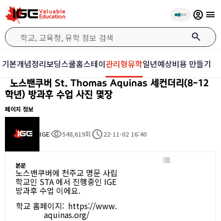
account_circle
menu
search
기본개념정리
보딩스쿨
홈스테이
관리형유학
일년예상비용 만들기
노스밴쿠버 St. Thomas Aquinas 세컨더리(8-12
학년) 방과후 수업 사진 몇장
페이지 정보
visibility
schedule
IGE
548,619회
22-11-02 16:40
본문
노스밴쿠버에 천주교 명문 사립
학교인 STA 에서 진행중인 IGE
방과후 수업 이에요.
학교 홈페이지:
https://www.
aquinas.org/