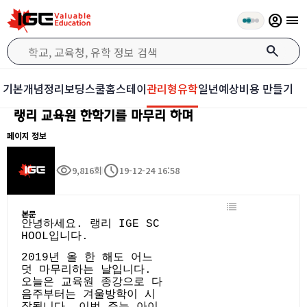
account_circle
menu
search
기본개념정리
보딩스쿨
홈스테이
관리형유학
일년예상비용 만들기
랭리 교육원 한학기를 마무리 하며
페이지 정보
visibility
schedule
9,816회
19-12-24 16:58
본문
안녕하세요. 랭리 IGE SC
HOOL입니다.
2019년 올 한 해도 어느
덧 마무리하는 날입니다.
오늘은 교육원 종강으로 다
음주부터는 겨울방학이 시