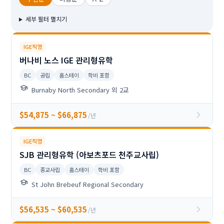
세부 필터 펼치기
IGE직영
버나비 노스 IGE 관리형유학
BC
공립
홈스테이
학비 포함
school
Burnaby North Secondary 외 2교
chevron_right
$54,875 ~ $66,875
/년
IGE직영
SJB 관리형유학 (아보츠포드 천주교사립)
BC
종교사립
홈스테이
학비 포함
school
St John Brebeuf Regional Secondary
chevron_right
$56,535 ~ $60,535
/년