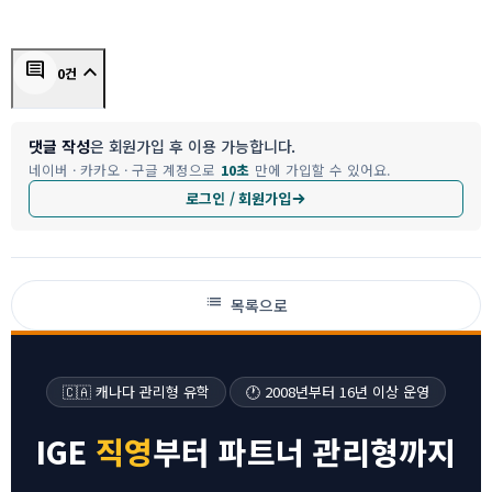
keyboard_arrow_up
comment
0건
댓글 작성
은 회원가입 후 이용 가능합니다.
네이버 · 카카오 · 구글 계정으로
10초
만에 가입할 수 있어요.
로그인 / 회원가입
list
목록으로
🇨🇦 캐나다 관리형 유학
🕐 2008년부터 16년 이상 운영
IGE
직영
부터 파트너 관리형까지