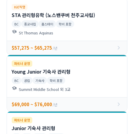
IGE직영
STA 관리형유학 (노스밴쿠버 천주교사립)
BC
종교사립
홈스테이
학비 포함
school
St Thomas Aquinas
chevron_right
$57,275 ~ $65,275
/년
파트너 운영
Young Junior 기숙사 관리형
BC
공립
기숙사
학비 포함
school
Summit Middle School 외 3교
chevron_right
$69,000 ~ $76,000
/년
파트너 운영
Junior 기숙사 관리형