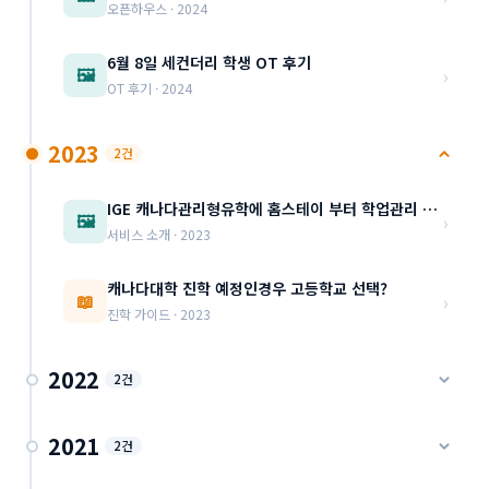
오픈하우스 · 2024
6월 8일 세컨더리 학생 OT 후기
›
🖼️
OT 후기 · 2024
2023
2건
IGE 캐나다관리형유학에 홈스테이 부터 학업관리 세부내용 소개(북미, 한국 대학 진학대비)
›
🖼️
서비스 소개 · 2023
캐나다대학 진학 예정인경우 고등학교 선택?
›
📖
진학 가이드 · 2023
2022
2건
AP와 IB의 차이 고등학생의 미국대학입시 관점에서본
2021
2건
진학 가이드 · 2022