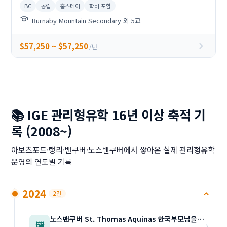
BC
공립
홈스테이
학비 포함
school
Burnaby Mountain Secondary 외 5교
chevron_right
$57,250 ~ $57,250
/년
📚 IGE 관리형유학 16년 이상 축적 기
록 (2008~)
아보츠포드·랭리·밴쿠버·노스밴쿠버에서 쌓아온 실제 관리형유학
운영의 연도별 기록
2024
2건
노스밴쿠버 St. Thomas Aquinas 한국부모님을 위한 별도의 오픈 하우스 11월28(목) …
›
🖼️