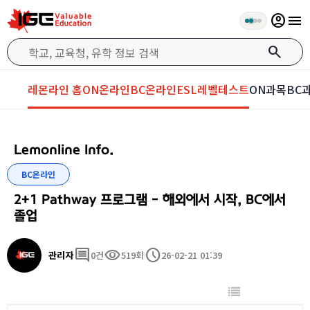
account_circle
menu
search
레몬라인 홈
ON온라인
BC온라인
ESL레벨테스트
ON과목
BC
Lemonline Info.
BC온라인
2+1 Pathway 프로그램 - 해외에서 시작, BC에서
졸업
comment
visibility
schedule
관리자
0건
519회
26-02-21 01:39