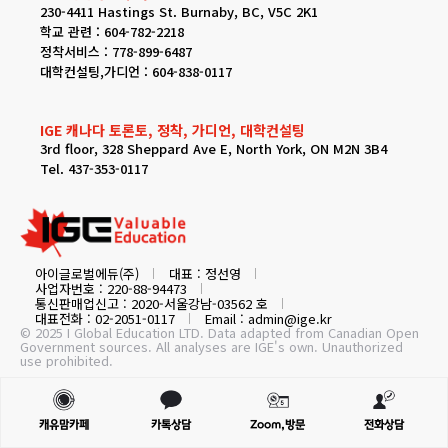
230-4411 Hastings St. Burnaby, BC, V5C 2K1
학교 관련 : 604-782-2218
정착서비스 : 778-899-6487
대학컨설팅,가디언 : 604-838-0117
IGE 캐나다 토론토, 정착, 가디언, 대학컨설팅
3rd floor, 328 Sheppard Ave E, North York, ON M2N 3B4
Tel. 437-353-0117
아이글로벌에듀(주)
대표 : 정선영
사업자번호 : 220-88-94473
통신판매업신고 : 2020-서울강남-03562 호
대표전화 : 02-2051-0117
Email : admin@ige.kr
© 2025 I Global Education LTD. Data adapted from Canadian Open
Government sources. All analyses are IGE's own. Unauthorized
use prohibited.
캐유맘카페
카톡상담
Zoom,방문
전화상담