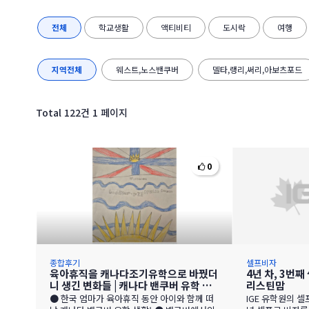
전체
학교생활
액티비티
도시락
여행
지역전체
웨스트,노스밴쿠버
델타,랭리,써리,아보츠포드
Total 122건
1 페이지
0
종합후기
셀프비자
육아휴직을 캐나다조기유학으로 바꿨더
4년 차, 3번째
니 생긴 변화들 | 캐나다 밴쿠버 유학 브
리스틴맘
이로그
● 한국 엄마가 육아휴직 동안 아이와 함께 떠
IGE 유학원의 셀