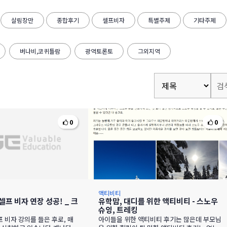
살림장만
종합후기
셀프비자
특별주제
기타주제
버나비,코퀴틀람
광역토론토
그외지역
0
0
액티비티
 셀프 비자 연장 성공! _ 크
유학맘, 대디를 위한 액티비티 - 스노우
슈잉, 트레킹
프 비자 강의를 들은 후로, 매
아이들을 위한 액티비티 후기는 많은데 부모님