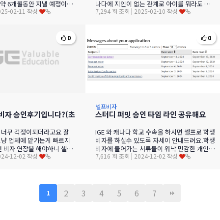
약 6개월동안 지낼 예정이라,
나다에 지인이 없는 관계로 아이를 뭐라도 시
2025-02-11 작성
7,294 회 조회 | 2025-02-10 작성
 저는 최대한 캐나다에서만 …
켜야 하겠단 생각에 어디서 본 정보를 …
0
0
셀프비자
비자 승인후기입니다?(초
스터디 퍼밋 승인 타임 라인 공유해요
 너무 걱정이되더라고요 잘
IGE 와 캐나다 학교 수속을 하시면 셀프로 학생
 그냥 업체에 맡기는게 빠르지
비자를 하실수 있도록 자세이 안내드려요.학생
년 비자 연장을 해야하니 셀프
비자에 들어가는 서류들이 워낙 민감한 개인정
2024-12-02 작성
7,616 회 조회 | 2024-12-02 작성
 카페에 올려진 비자 …
보들이라서…
2
3
4
5
6
7
1