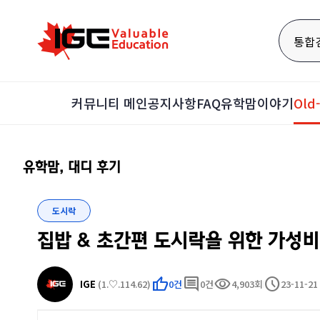
통합
커뮤니티 메인
공지사항
FAQ
유학맘이야기
Ol
유학맘, 대디 후기
도시락
집밥 & 초간편 도시락을 위한 가성비
thumb_up
comment
visibility
schedule
IGE
(1.♡.114.62)
0건
0건
4,903회
23-11-21