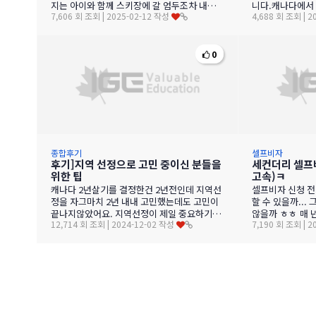
지는 아이와 함께 스키장에 갈 엄두조차 내지
니다.캐나다에서 
7,606 회 조회 | 2025-02-12 작성
4,688 회 조회 | 
못했는데, 캐나다까지 온 만큼 이번을 스키를
짧은 시간인만큼
…
0
종합후기
셀프비자
후기]지역 선정으로 고민 중이신 분들을
세컨더리 셀프
위한 팁
고속)ㅋ
캐나다 2년살기를 결정한건 2년전인데 지역선
셀프비자 신청 전
정을 자그마치 2년 내내 고민했는데도 고민이
할 수 있을까...
끝나지않았어요. 지역선정이 제일 중요하기도
않을까 ㅎㅎ 매 
12,714 회 조회 | 2024-12-02 작성
7,190 회 조회 | 
하고 한국에서 현지상황을 모르는 상태에서 결
로 마음 먹고^^
정하긴 …
맨끝