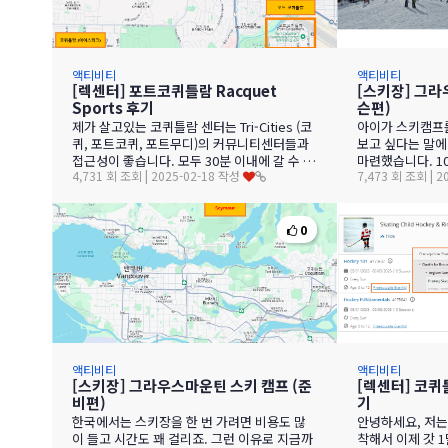
액티비티
액티비티
[렉센터] 포트코퀴틀람 Racquet
[스키장] 그라
Sports 후기
슨편)
제가 살고있는 코퀴틀람 센터는 Tri-Cities (코
아이가 스키캠프를
퀴, 포트코퀴, 포트무디)의 커뮤니티센터들과
보고 싶다는 말에
접근성이 좋습니다. 모두 30분 이내에 갈 수 있
마련했습니다. 1
4,731 회 조회 | 2025-02-18 작성
7,473 회 조회 | 
는 비슷한 거리에 있어요. 그래서…
과연 탈 수 있을
은…
0
액티비티
액티비티
[스키장] 그라우스마운틴 스키 캠프 (준
[렉센터] 코퀴틀
비편)
기
한국에서는 스키장을 한 번 가려면 비용도 많
안녕하세요, 저는
이 들고 시간도 꽤 걸리죠. 그런 이유로 지금까
착해서 이제 갓 1