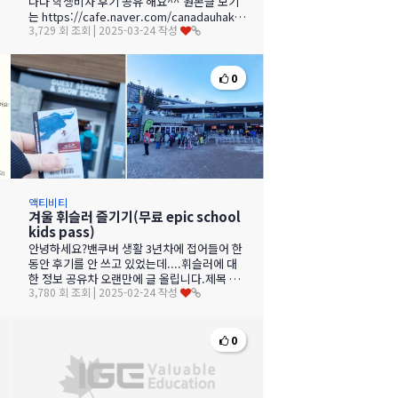
나다 학생비자 후기 공유 해요^^ 원본글 보기
는 https://cafe.naver.com/canadauhakm
3,729 회 조회 | 2025-03-24 작성
oms/2777 …
0
액티비티
겨울 휘슬러 즐기기(무료 epic school
kids pass)
안녕하세요?밴쿠버 생활 3년차에 접어들어 한
동안 후기를 안 쓰고 있었는데....휘슬러에 대
한 정보 공유차 오랜만에 글 올립니다.​제목 그
3,780 회 조회 | 2025-02-24 작성
대로 G5…
0