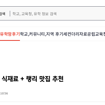
검색
d-유학맘후기
학교,커뮤니티,지역 후기
세컨더리자료
공립교육
 식재료 + 랭리 맛집 추천
 10:56