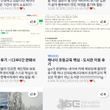
 신청하고 있습니다.캐나다
을 위한 힐링이 될 만한 액티비티 후기는 없는
은 기간이 많이 소요되기 때
거 같아 밴쿠버의 멋진 자연을 즐기며 힐링할
2025-04-03 작성
3,541 회 조회 | 2025-03-24 작성
 신청해야 하는데요.2년차
수 있는 스노우 슈잉, 트레킹 후기 적어봅니다.
…
0
0
액티비티
 후기 ~!(24시간 안돼서
캐나다 초등교육 핵심 - 도서관 이용 후
)
기
분들의 민감한 개인정보 보호
ige가 운영하는 네이버 카페 캐유맘에 올라언
 학생비자를 스스로 하실수 있
후기중 하나 인데요캐나다에서 초등학교의 핵
에 한해서자세이 메뉴얼을 제공
심은 학원이 아닌 도서관 !!!!!!!!!!!!!!!!!!!!!ige
2025-02-25 작성
6,940 회 조회 | 2025-02-24 작성
근에 IGE가 운영하는 캐유맘
가 설명회에서 늘 강조 …
0
0