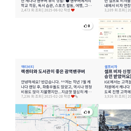
난 캐나다 밴쿠버 유학 생활! ● 밴쿠버에서의
년 셀프로 비자를
학교 적응, 독서 습관, 스포츠 활동, 여행, 그
내에서 비자 연장
2,473 회 조회 | 2025-06-02 작성
3,109 회 조회 | 
리…
문에 상당히 미리
첫…
0
액티비티
셀프비자
렉센터와 도서관이 좋은 광역밴쿠버
셀프 비자 신청
승인 받았어요
안녕하세요? 반갑습니다. ^^저는 작년 7월 캐
IGE에서는 고객
나다 랜딩 후, 좌충우돌도 많았고, 역시나 멍청
차원에서 캐나다
비용도 많이 지불했지만...지금껏 열심히 캐나
도록 진행 고객
7,236 회 조회 | 2025-02-28 작성
3,926 회 조회 | 
다 라이프를 즐기고 있습니다.학기 시작 한…
합니다.아래는 최
…
0