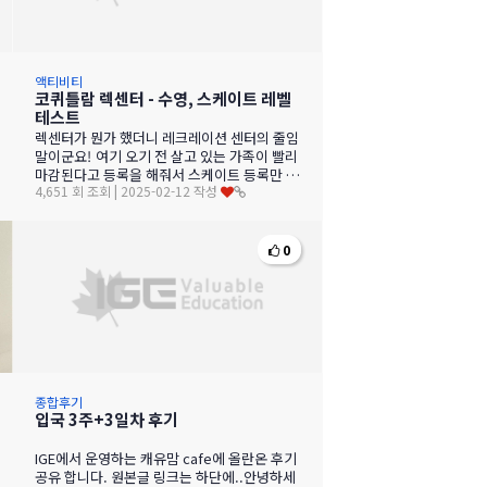
액티비티
코퀴틀람 렉센터 - 수영, 스케이트 레벨
테스트
렉센터가 뭔가 했더니 레크레이션 센터의 줄임
말이군요! 여기 오기 전 살고 있는 가족이 빨리
마감된다고 등록을 해줘서 스케이트 등록만 미
4,651 회 조회 | 2025-02-12 작성
리 하고 왔는데 1단계 밖에 안된다고 1…
0
종합후기
입국 3주+3일차 후기
IGE에서 운영하는 캐유맘 cafe에 올란온 후기
공유 합니다. 원본글 링크는 하단에..안녕하세