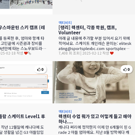
액티비티
우스마운틴 스키 캠프 (레
[랭리] 렉센터, 각종 학원, 캠프,
Volunteer
 등록한 후, 엄마와 함께 타
아래 글 내용에 추가할 부분 있어서 요기 위에
 고민끝에 시즌권과 장비를
적어놔요. 스케이트 개인레슨 문의는: elitesk
0년만에 타는 스노우보드라
ating@sportsplexbc.com sportsplex에
2025-02-18 작성
7,408 회 조회 | 2025-02-12 작성
까? 하는 걱정이 앞섰지만 일단
서 하는 개인레슨이…
0
0
액티비티
람 스케이트 Level1 후
렉센터 수업 뭐가 있고 어떻게 들고 해야
하나....
 작년 12월말에 캐나다에 도
캐나다 써리에 정착한지 이제 만 6개월이 된 G
달 생활을 넘긴 G3 아들맘입
rade 2 아들 엄마에요. ​지난 8월 방학에다 캐