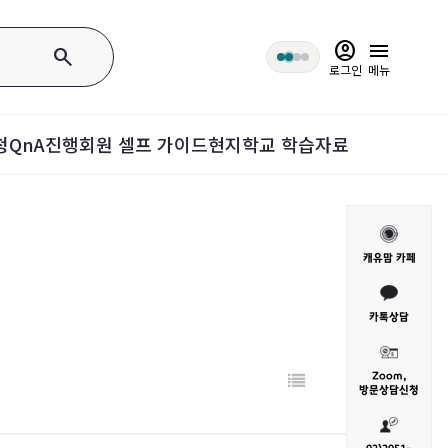
account_circle
menu
search
로그인
메뉴
청
QnA
진행회원 셀프 가이드
현지학교 학습자료
캐유맘 카페
카톡상담
Zoom,
방문
상담신청