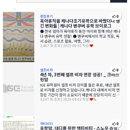
종합후기
0
육아휴직을 캐나다조기유학으로 바꿨더니 생
긴 변화들 | 캐나다 밴쿠버 유학 브이로그
● 한국 엄마가 육아휴직 동안 아이와 함께 떠난 캐나
다 밴쿠버 유학 생활! ● 밴쿠버에서의 학교 적응, 독
서 습관, 스포츠 활동, 여행, 그리…
2,467 회 조회 | 2025-06-02 작성
셀프비자
0
4년 차, 3번째 셀프 비자 연장 성공! _ 크리스
틴맘
IGE 유학원의 셀프 비자 강의를 들은 후로, 매년 셀프
로 비자를 신청하고 있습니다.캐나다 내에서 비자 연
장은 기간이 많이 소요되기 때문에 상당히 미리 신청
3,107 회 조회 | 2025-04-03 작성
해야 하는데요.2년차 첫…
액티비티
0
유학맘, 대디를 위한 액티비티 - 스노우 슈잉,