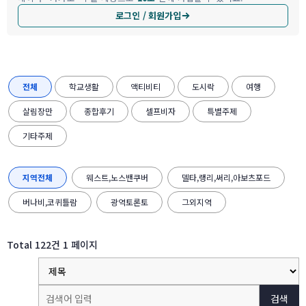
로그인 / 회원가입
전체
학교생활
액티비티
도시락
여행
살림장만
종합후기
셀프비자
특별주제
기타주제
지역전체
웨스트,노스밴쿠버
델타,랭리,써리,아보츠포드
버나비,코퀴틀람
광역토론토
그외지역
Total 122건
1 페이지
검색