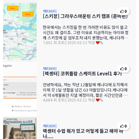
액티비티
0
[스키장] 그라우스마운틴 스키 캠프 (준비편)
한국에서는 스키장을 한 번 가려면 비용도 많이 들고
시간도 꽤 걸리죠. 그런 이유로 지금까지는 아이와 함
께 스키장에 갈 엄두조차 내지 못했는데, 캐나다까지
7,601 회 조회 | 2025-02-12 작성
온 만큼 이번을 스키를 …
액티비티
0
[렉센터] 코퀴틀람 스케이트 Level1 후기
안녕하세요, 저는 작년 12월말에 캐나다에 도착해서
이제 갓 1달 생활을 넘긴 G3 아들맘입니다.캐나다에
서 약 6개월동안 지낼 예정이라, 짧은 시간인만큼 저
4,684 회 조회 | 2025-02-11 작성
는 최대한 캐나다에서만 …
액티비티
0
렉센터 수업 뭐가 있고 어떻게 들고 해야 하
나....