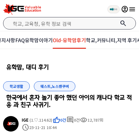
account_circle
menu
search
공지사항
FAQ
유학맘이야기
Old-유학맘후기
학교,커뮤니티,지역 후기
유학맘, 대디 후기
학교생활
웨스트,노스밴쿠버
한국에서 혼자 놀기 좋아 했던 아이의 캐나다 학교 적
응 과 친구 사귀기.
thumb_up
comment
visibility
IGE
(1.♡.114.62)
0건
0건
12,787회
schedule
23-11-21 10:44