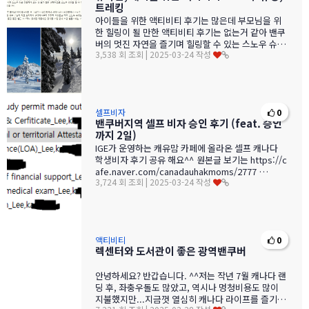
트레킹
아이들을 위한 액티비티 후기는 많은데 부모님을 위
한 힐링이 될 만한 액티비티 후기는 없는거 같아 밴쿠
버의 멋진 자연을 즐기며 힐링할 수 있는 스노우 슈
3,538 회 조회 | 2025-03-24 작성
잉, 트레킹 후기 적어봅니다.…
셀프비자
0
밴쿠버지역 셀프 비자 승인 후기 (feat. 승인
까지 2일)
IGE가 운영하는 캐유맘 카페에 올라온 셀프 캐나다
학생비자 후기 공유 해요^^ 원본글 보기는 https://c
afe.naver.com/canadauhakmoms/2777 …
3,724 회 조회 | 2025-03-24 작성
액티비티
0
렉센터와 도서관이 좋은 광역밴쿠버
안녕하세요? 반갑습니다. ^^저는 작년 7월 캐나다 랜
딩 후, 좌충우돌도 많았고, 역시나 멍청비용도 많이
지불했지만...지금껏 열심히 캐나다 라이프를 즐기고