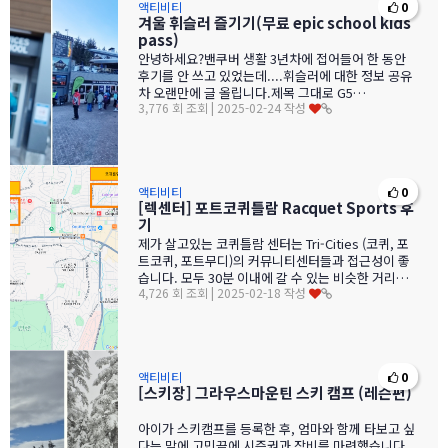
액티비티
0
겨울 휘슬러 즐기기(무료 epic school kids
pass)
안녕하세요?밴쿠버 생활 3년차에 접어들어 한 동안
후기를 안 쓰고 있었는데....휘슬러에 대한 정보 공유
차 오랜만에 글 올립니다.​제목 그대로 G5…
3,776 회 조회 | 2025-02-24 작성
액티비티
0
[렉센터] 포트코퀴틀람 Racquet Sports 후
기
제가 살고있는 코퀴틀람 센터는 Tri-Cities (코퀴, 포
트코퀴, 포트무디)의 커뮤니티센터들과 접근성이 좋
습니다. 모두 30분 이내에 갈 수 있는 비슷한 거리에
4,726 회 조회 | 2025-02-18 작성
있어요. 그래서…
액티비티
0
[스키장] 그라우스마운틴 스키 캠프 (레슨편)
아이가 스키캠프를 등록한 후, 엄마와 함께 타보고 싶
다는 말에 고민끝에 시즌권과 장비를 마련했습니다.