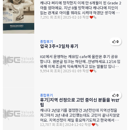
캐나다 써리에 정착한지 이제 만 6개월이 된 Grade 2
아들 엄마에요. ​지난 8월 방학에다 캐나다에 지인이
없는 관계로 아이를 뭐라도 시켜야 하겠단 생각에 어
7,291 회 조회 | 2025-02-10 작성
디서 본 정보를 …
종합후기
0
입국 3주+3일차 후기
IGE에서 운영하는 캐유맘 cafe에 올란온 후기 공유
합니다. 원본글 링크는 하단에..안녕하세요.12/16 입
국해 이제 조금씩 익숙해져가고 있는 딸둘맘 입니다.
9,994 회 조회 | 2025-01-09 작성
1월6일 둘째 초…
종합후기
0
후기]지역 선정으로 고민 중이신 분들을 위한
팁
캐나다 2년살기를 결정한건 2년전인데 지역선정을
자그마치 2년 내내 고민했는데도 고민이 끝나지않았
어요. 지역선정이 제일 중요하기도하고 한국에서 현
12,707 회 조회 | 2024-12-02 작성
지상황을 모르는 상태에서 결정하긴 …