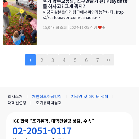
후기 학부모상담, 친구만들기 편) Playdate
를 하자고? 그게 뭐지?
해당글원본은아래링크에서확인가능합니다. http
s://cafe.naver.com/canadau…
15,043 회 조회 | 2024-11-25 작성
2
3
4
5
6
7
1
회사소개
개인정보취급방침
저작권 및 데이터 정책
대학컨설팅
조기유학박람회
IGE 한국 “조기유학, 대학컨설팅 상담, 수속”
02-2051-0117