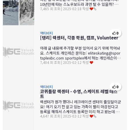
10년만에 타는 스노우보드라 과연 탈 수 있을까? 하
7,465 회 조회 | 2025-02-18 작성
는 걱정이 앞섰지만 일단은…
액티비티
0
[랭리] 렉센터, 각종 학원, 캠프, Volunteer
아래 글 내용에 추가할 부분 있어서 요기 위에 적어놔
요. 스케이트 개인레슨 문의는: eliteskating@spor
tsplexbc.com sportsplex에서 하는 개인레슨이…
7,404 회 조회 | 2025-02-12 작성
액티비티
0
코퀴틀람 렉센터 - 수영, 스케이트 레벨 테스
트
렉센터가 뭔가 했더니 레크레이션 센터의 줄임말이군
요! 여기 오기 전 살고 있는 가족이 빨리 마감된다고
등록을 해줘서 스케이트 등록만 미리 하고 왔는데 1
4,647 회 조회 | 2025-02-12 작성
단계 밖에 안된다고 1…