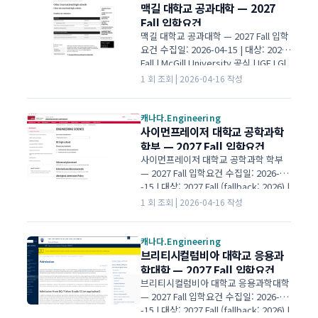
공 개요 학위BASc 단과대학Smith Engi
맥길 대학교 공과대학 — 2027
neering (스미스 공과대학) 캠퍼스King
Fall 입학요건
ston 비고공통 1학년(Common First Y
맥길 대학교 공과대학 — 2027 Fall 입학
ear) + 10개 분과(dep…
요건 수집일: 2026-04-15 | 대상: 2027
Fall | McGill University 공식 | IGE I Gl
obal Education 입학 평균 B+ 평균 cut
1 회 조회 | 2026-04-16 작성
-off 비공개 필수 과목 2항목 필수 과목 I
ELTS 6.5 보충서류 없음 성적만 평가 01
대학·전공 개요 학위B.Eng. 단과대학Fa
캐나다.Engineering
culty of Engineering (공과대학) 캠퍼
사이먼프레이저 대학교 공학과학
스Downtown 비고Faculty of Enginee
학부 — 2027 Fall 입학요건
ring는 B.Eng., B.G.E., B.Sc.(Arch.) 3
사이먼프레이저 대학교 공학과학 학부
종 학위를 …
— 2027 Fall 입학요건 수집일: 2026-04
-15 | 대상: 2027 Fall (fallback: 2026) |
SFU School of Engineering Science
1 회 조회 | 2026-04-16 작성
공식 | IGE I Global Education 입학 평
균 90%+ 실질 경쟁 수준 필수 과목 5과
목 수·물·화 75%+ IELTS 6.5 각 band
캐나다.Engineering
6.0+ 보충서류 없음 Co-op 필수 (5년) 0
브리티시컬럼비아 대학교 응용과
1대학·전공 개요 학위Bachelor of App
학대학 — 2027 Fall 입학요건
lied Science (BASc) 단과대학School
브리티시컬럼비아 대학교 응용과학대학
of Engineer…
— 2027 Fall 입학요건 수집일: 2026-04
-15 | 대상: 2027 Fall (fallback: 2026) |