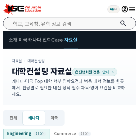
account_circle
menu
search
소개
미국
캐나다
진학Case
자료실
자료실
›
대학컨설팅
대학컨설팅 자료실
진행회원 전용
·
안내 →
캐나다·미국 Top 대학 학부 입학요건과 범용 대학 정보를 한곳
에서. 전공별로 필요한 내신 성적·필수 과목·영어 요건을 비교하
세요.
전체
캐나다
미국
Engineering
Commerce
(10)
(10)