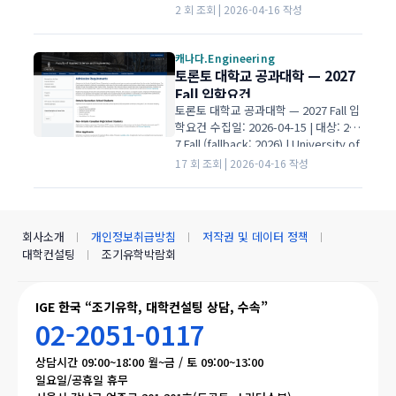
UBC Engineering 공식 | IGE I Global E
2 회 조회 | 2026-04-16 작성
ducation 입학 평균 경쟁 cut-off 비공
개 필수 과목 4과목 수학 65%+ 권장 IEL
TS 6.5 각 band 6.0+ 보충서류 Person
캐나다.Engineering
al Profile 4 기준 평가 + 추천인 2명 01
토론토 대학교 공과대학 — 2027
대학·전공 개요 학위Bachelor of Appli
Fall 입학요건
ed Science (BASc) 단과대학Faculty
토론토 대학교 공과대학 — 2027 Fall 입
of Applied…
학요건 수집일: 2026-04-15 | 대상: 202
7 Fall (fallback: 2026) | University of
Toronto 공식 | IGE I Global Education
17 회 조회 | 2026-04-16 작성
입학 평균 경쟁 cut-off 비공개 필수 과
목 6과목 OSSD + 5 U/M + 1 IELTS 6.5
각 band 6.0+ 보충서류 OSP 4 Q + 영상
2건 01대학·전공 개요 학위Bachelor o
회사소개
개인정보취급방침
저작권 및 데이터 정책
f Applied Science (BASc) 단과대학Fa
대학컨설팅
조기유학박람회
culty of Applied Science and …
IGE 한국 “조기유학, 대학컨설팅 상담, 수속”
02-2051-0117
상담시간 09:00~18:00 월~금 / 토 09:00~13:00
일요일/공휴일 휴무