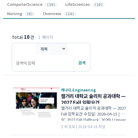
ComputerScience
LifeSciences
(10)
(10)
Nursing
Overview
(8)
(24)
10
Total
건
1 페이지
검색
캐나다.Engineering
캘거리 대학교 슐리히 공과대학 —
2027 Fall 입학요건
캘거리 대학교 슐리히 공과대학 — 2027
Fall 입학요건 수집일: 2026-04-15 | 대
상: 2027 Fall (fallback: 2026) | Univer
sity of Calgary 공식 | IGE I Global Ed
2 회 조회 | 2026-04-16 작성
ucation 입학 평균 80점대 cut-off 비공
개 필수 과목 1항목 필수 과목 IELTS 6.5