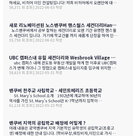
하세요, 비히어 이민 컨설팅입니다! 저희 비히어에서 오랜만에 대면
56,371 회 조회 | 2022-06-03 작성
세미나를 시작합니다! 코로나 이후로는 한번도 찾아뵙지 못하다 드
디어 시작인데요!⠀6월 7일 랭리 (10시) 6월 9일 놀밴 (11시) 그리고
6월 16일 다운타운 (6시)에서! 이민/취업 세미나를 알렉스 대표님이
직접 진행 예정입니다. 그리고 오경호 팀장님이 부동산 이야기를 해
새로 리노베이션된 노스밴쿠버 핸스월스 세컨더리Handsworth Secondary (8-12학년)
주실 예정이고요~!⠀특히 랭리 놀밴은 조기 유학 어머님들께 도움될
노스밴쿠버에서 공부 잘하는 세컨더리로 오랜 기간 유명한 핸스월
만한 정보로 준비중이니 캐나다 이민이나 부동산 관심있으시다면 오
스 세컨더리 입니다. 거기에 학교건물 까지 새롭게 단장을 하여 인기
랜만에 저희 대표님 얼굴도 보시고 궁금한 내용들 칼답도 받으실 겸
55,758 회 조회 | 2022-06-02 작성
가 더 올라간 학교 입니다. 하지만 학점받기는 쉽지 않다는 단점도
해서 아래 링크로 신청해주시면 좋을 거 같습니다!⠀조기유학 부모로
있으니 무조건 한국식 학군? 명문? 개념으로 학교 선택을 하시는 것
서 구직을하거나 비지니스를 통해 정착할수 있는 옵션, 외국인 세금
보다는 캐나다에서는 보다 다각도로 고려를 하시기 바랍니다. ESL
을 크게 걱정하지 않고 집을 구매할수있는 방법 등 정보 등 궁금하셨
학생 비율 : 3.4% 랭킹 50위 / 252 Handsworth Secondary 홈페
UBC 캠퍼스내 유힐 세컨더리와 Wesbrook Village 소개
던 내용들에 답변 드릴 수 있게 준비하신다고 하니 기대 많이 해주시
이지 -> &nb…
ubc 캠퍼스 내에 콘도등 부동산 개발을 하게 한 이후로 UBC캠퍼
고 많…
스가 변해 가더니 그 정점으로 캠퍼스내 빌리지중 입구에 위치한 대
58,619 회 조회 | 2022-05-31 작성
표적인 wesbrook village 개발이 최근의 거의 마무리 되어 마지막
남은 콘도들이 현재 한참 분양중 이더라고요. 그리고 밴쿠버 교육청
소속 공립 학교인 University Hill Secondary 도 아주 멋지게 빌리
지내에 자리 잡고 있습니다. 이곳은 콘도, 마
밴쿠버 천주교 사립학교 - 세인트메리즈 초등학교
트,식당, 커뮤니티 센터, 학교등 작은 마을 처럼 셋팅된 입니다. UBC
St. Mary’s School 소개 1932년에 개교하여 90년의
내 자체 커뮤니티 센터와 빌리지 내에도 별도 커…
역사를 가진 St. Mary’s School은 K-7학년까지 입학이
61,116 회 조회 | 2022-05-23 작성
가능한 천주교 사립 초등학교입니다. 캐나다 BC주 광역밴
쿠버의 가장 핵심 지역인 밴쿠버시에 위치하여 지리적으로
매우 뛰어나 밴쿠버의 편리한 생활 인프라를 누릴 수 있습
니다. ▶ 학교 프로그램 ◎ 방과전/후 수업 S
밴쿠버 지역의 공립학교 배정에 어떻게 ?
t. Mary’s School은 탄탄한 방과전후 수업 프로그램을 제
아래 내용은 광역밴쿠버 지역 기본적인 유학생의 공립학교(초중고
공하고 있습니다. 방과전후 수업을 통해 학생들은 수업 숙
생) 배정에 대한 안내 입니다. (학비무상,워킹비자,이민으로 가시는