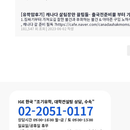
[유학맘후기] 캐나다 살림장만 끌팁들- 출국전준비물 부터 
1.짐싸기부터 가져오길 잘한 물건과 후회하는 물건 & 아마존 구입 노하우, 
, 캐나다 갈 준비 필독 ?https://cafe.naver.com/canadauhakmoms/1490 3. 출국준비. 짐싸기~~!! 도대체 무엇을 가져가지? by 아라비안https://cafe.naver.com/canadauhakmoms/1
181,547 회 조회 | 2023-06-02 작성
수품목 TOP10 by 라호야맘https://cafe.naver.com/canadauhakmo
다음
맨끝
IGE 한국 “조기유학, 대학컨설팅 상담, 수속”
02-2051-0117
상담시간 09:00~18:00 월~금 / 토 09:00~13:00
일요일/공휴일 휴무