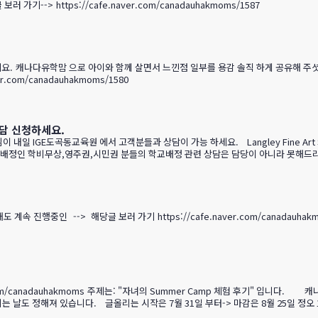
fe.naver.com/canadauhakmoms/1587 해당글 보러 가기--> https://cafe.naver.com/canadauhakmoms/1587
캐나다유학맘 으로 아이와 함께 살면서 느낀점 일부를 용감 솔직 하게 공유해 주셧습니다. 
afe.naver.com/canadauhakmoms/1580
담 신청하세요.
내일 IGE도곡동교육원 에서 고객분들과 상담이 가능 하세요. Langley Fine Art
배정인 학비무상,영주권,시민권 분들의 학교배정 관련 상담은 담당이 아니라 못해드리오니 
상담 원하는 내용을 알려주세요.) http://pf.kakao.com/_FnxmIxj/chat 랭리 교
기 https://cafe.naver.com/canadauhakmoms/1552 --> 해당글 보러 가기 https://cafe.
주제는: "자녀의 Summer Camp 체험 후기" 입니다. 캐나다 여름에는 각종 캠프 프로그램들이 너무 많죠. 그래서 이 캠프 에
날도 정해져 있습니다. 글올리는 시작은 7월 31일 부터-> 마감은 8월 25일 정오 1
기 등 해서 캠프 관련 어떤 내용도 좋습니다. $300 대상 1가족 $200 최우수상 2