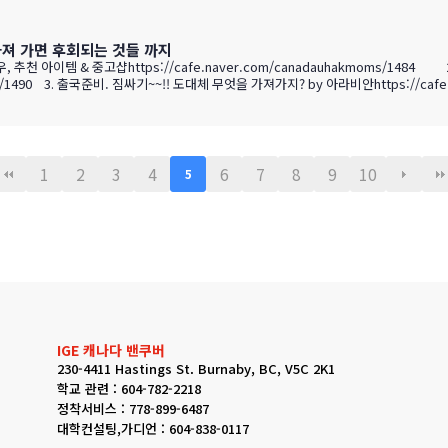
가져 가면 후회되는 것들 까지
추천 아이템 & 중고샵https://cafe.naver.com/canadauhakmoms/14
491 4. 나만의 짐싸기 필
ms/1493 5. 출국 짐싸기 노하우 :) by Hyo 74 https://cafe.naver.com/c…
1
2
3
4
6
7
8
9
10
5
IGE 캐나다 밴쿠버
230-4411 Hastings St. Burnaby, BC, V5C 2K1
학교 관련 : 604-782-2218
정착서비스 : 778-899-6487
대학컨설팅,가디언 : 604-838-0117