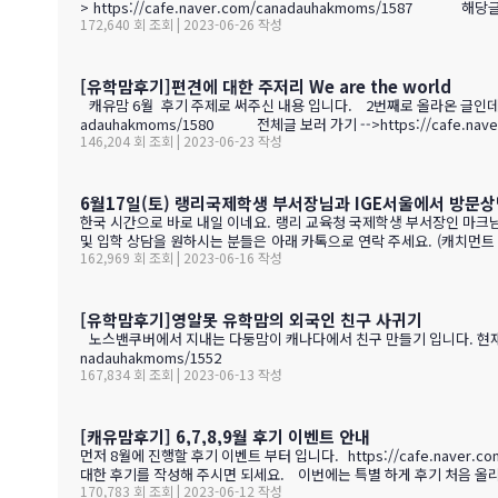
> https://ca
172,640 회 조회 | 2023-06-26 작성
[유학맘후기]편견에 대한 주저리 We are the world
캐유맘 6월 후기 주제로 써주신 내용 입니다. 2번째로 올라온 글인데요. 
adauhakmoms/1580 전체글 보러 가기 -->https://c
146,204 회 조회 | 2023-06-23 작성
6월17일(토) 랭리국제학생 부서장님과 IGE서울에서 방문상
한국 시간으로 바로 내일 이네요. 랭리 교육청 국제학생 부서장인 마크님이 
및 입학 상담을 원하시는 분들은 아래 카톡으로 연락 주세요. (캐치먼트 
162,969 회 조회 | 2023-06-16 작성
13:00 사전예약 필수 입니다. ● IGE 카카오톡 사전예약 (자녀분 학년, 간단이 
pe…
[유학맘후기]영알못 유학맘의 외국인 친구 사귀기
노스밴쿠버에서 지내는 다둥맘이 캐나다에서 친구 만들기 입니다. 현재도 계속 진행중인 --> 해당글 보러 가
nadauhakmoms/1552
167,834 회 조회 | 2023-06-13 작성
[캐유맘후기] 6,7,8,9월 후기 이벤트 안내
먼저 8월에 진행할 후기 이벤트 부터 입니다. https://cafe.naver.com/canadauhakmoms 
대한 후기를 작성해 주시면 되세요. 이번에는 특별 하게 후기 처음 올리는 
170,783 회 조회 | 2023-06-12 작성
개 투표 기간을 가지고 발표 하겟습니다. 캠프 서치 부터, 등록, 체험 후