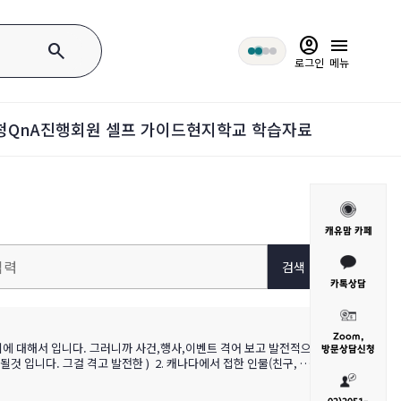
account_circle
menu
search
로그인
메뉴
청
QnA
진행회원 셀프 가이드
현지학교 학습자료
캐유맘 카페
검색
카톡상담
Zoom,
지에 대해서 입니다. 그러니까 사건,행사,이벤트 격어 보고 발전적으
방문
상담신청
입니다. 그걸 격고 발전한 ) ​ 2. 캐나다에서 접한 인물(친구, 선
물이 아닌 그로 인한 나의 발전된 변화 입니다. 였습니다. 우선 공