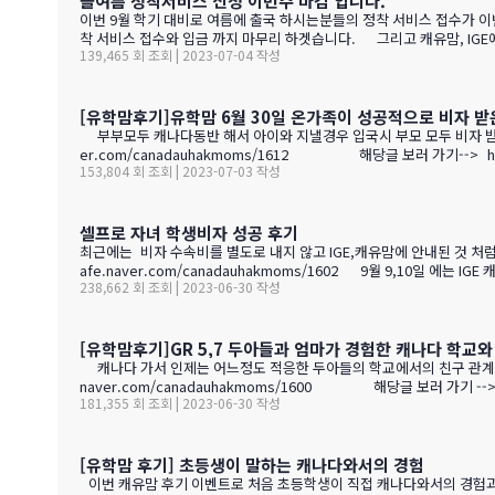
올여름 정착서비스 신청 이번주 마감 입니다.
이번 9월 학기 대비로 여름에 출국 하시는분들의 정착 서비스 접수가 이번
착 서비스 접수와 입금 까지 마무리 하겟습니다. 그리고 캐유맘, IGE
139,465 회 조회 | 2023-07-04 작성
정착서비스를 받지 않으셔도 자동차,해운,보험등 캐유맘,IGE협력 업체 
가능 하세요. 주기적으로 하는 캐나다 캐유맘 세미나도 언제던 웰컴 입
[유학맘후기]유학맘 6월 30일 온가족이 성공적으로 비자 받
부부모두 캐나다동반 해서 아이와 지낼경우 입국시 부모 모두 비자 받는것이
er.com/canadauhakmoms/161
153,804 회 조회 | 2023-07-03 작성
셀프로 자녀 학생비자 성공 후기
최근에는 비자 수속비를 별도로 내지 않고 IGE,캐유맘에 안내된 것 처럼
238,662 회 조회 | 2023-06-30 작성
[유학맘후기]GR 5,7 두아들과 엄마가 경험한 캐나다 학교
캐나다 가서 인제는 어느정도 적응한 두아들의 학교에서의 친구 관계 그리고
naver.com/canadauhakmoms/16
181,355 회 조회 | 2023-06-30 작성
[유학맘 후기] 초등생이 말하는 캐나다와서의 경험
이번 캐유맘 후기 이벤트로 처음 초등학생이 직접 캐나다와서의 경험과