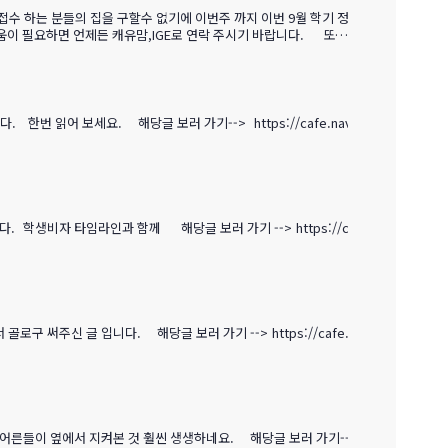
접수 하는 분들의 집을 구할수 없기에 이번주 까지 이번 9월 학기 정
도움이 필요하면 언제든 캐유맘,IGE로 연락 주시기 바랍니다. 또한
고객 이라고 말 해주셔야 합니다. 그래야 쫌 업그레이드 된 서비스가
 읽어 보세요. 해당글 보러 가기--> https://cafe.nav
 학생비자 타임라인과 함께 해당글 보러 가기 --> https://c
써주신 글 입니다. 해당글 보러 가기 --> https://cafe.
어른들이 옆에서 지켜본 것 훨씬 생생하네요. 해당글 보러 가기--