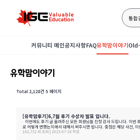
통합
커뮤니티 메인
공지사항
FAQ
유학맘이야기
Ol
유학맘이야기
Total 2,128건
5 페이지
[유학맘후기]6,7월 후기 수상자 발표 입니다.
이번에도 후기 글 올려주신 모든 회원님들 진정 감사 드립니다. 이번 후
로 어떻게 변했는지에서 대해서 써주시면 됩니다. 중점은 해당 사건, 이벤트에
162,732 회 조회 | 2023-07-18 작성
생님, 운동코치, 친한 학부모등)으로 인해서 어떤 발전, 긍정적인 변화를
개투표 결과 입니다. 그리고 아래 점수표에 의해서 조회수 25% 하트수 