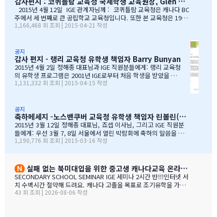
감사편지 : 코퀴틀람 교육청 국제학생 교육원장, Glen Conley
그러이 이해해주신 조셉이사님,아이들의 구멍난 빈 자리를
롯한 많은 I.G.E의 직원 여러분께서 종합적인 오리엔테이션과
말없이…
정착서비스, 방과후 프로그램, 홈스테이 프로그램을 비롯한 다
2015년 4월 12일 IGE 관계자님께 : 코퀴틀람 교육청은 캐나다 BC
양한 서비스를 제공해 주시는 등 물심양면의 지원을 해주셨습
주에서 세 번째로 큰 공립학교 교육청입니다. 또한 본 교육청은 1999
1,166,468 회 조회 | 2015-04-21 작성
니다. 이 같은 집중적 학습관리와 준비 프로그램, 그리고 지속
년부터 ‘국제학생 프로그램’을 제공해왔으며, 현재 캐나다에서 가장
적인 관리가 있었기에 써리 지역의 유학생들은 새로운 환경에
성공적인 공립학교 프로그램으로 자리매김하고 있습니다. 그리고 이
보다 빠르게 적응할 수 있었습니다. 저희 교육청은 앞으로도
와 같은 성과는 IGE 유학원이 저희 교육청과 파트너로서 협력해왔기
써리로의 유학을 희망하는 국제학생들을 위해 I.G.E와 협력 관
때문에 이루어낼 수 있었던 것이라고 생각합니다. 코퀴틀람 교육청
공지
감사 편지 - 랭리 교육청 유학생 책임자 Barry Bunyan
계를 유지해나갈 수 있…
이 IGE를 통해 국제학생 프로그램을 제공해 온지도 10년이 되어갑니
다. 그리고 이렇게 긴 시간 동안 많은 가족과 학생들이 캐나다에 잘
2015년 4월 2일 정해종 대표님과 IGE 직원분들에게: 랭리 교육청
정착하여 공부할 수 있었던 데에는, 정해종 대표님을 비롯하여 모든 I
의 유학생 프로그램은 2001년 IGE로부터 처음 학생을 받았을 때
1,131,332 회 조회 | 2015-04-15 작성
GE 직원의 헌신적인 노력이 있었음을 잘 알고 있습니다. 우리는 IGE
부터 IGE와 오랜 시간동안 신뢰있는 관계로 좋은 시간을 보내왔습
의 이 같은 노력과 헌신적인 지원에 매우 감사 드리며, 다시 한 번 IGE
니다. 해가 지나면서 IGE는 한국에서 가장 좋은 파트너 중 하나로
가 코퀴틀람 교육청의 가장 소중한 협력사임을 말…
자리매김 하였고, 우리는 매년 IGE가 주최하는 학생과 학부모 박
람회에 참가하길 고대합니다. IGE 직원들은 조직 기술과 정보의
공지
축하메세지 -노스밴쿠버 교육청 유학생 책임자 린볼린(Lynne Bolen) 편지
상세함, 그리고 테이블에 앉아 학부모님들과 소통할 때 IGE 통역
사 분들의 친절함과 지지적인 태도는 저에게 지속적으로 깊은 인
2015년 3월 12일 정해종 대표님, 죠셉 이사님, 그리고 IGE 직원분
상을 줍니다. 랭리는 한국인 가족들이 해외 유학지로 고려할 핵심
들에게: 우선 3월 7, 8일 서울에서 열린 박람회에 축하의 말씀을 전
1,190,776 회 조회 | 2015-03-16 작성
유학 지역이 되었습니다. 우리는 서울에 다른 유학원들과도 파트
합니다. 이 틀간의 박람회를 개최하는 동안 많은 관심을 보여준 한국
너를 맺고 일을 하지만, IGE는 우리에게 중요한 동업자입니다. 우
인 가족들께서 꾸준히 방문해 주셨던 것은 좋은 조짐이며, IGE에 더
리의 공통된 노력을 통하여 지난 7년동안 수백 명의 학생들을 랭
많은 가족들이 생길 것으로 보여집니다. 노스밴쿠버 교육청과 이번
리의 학교들로 즐겁게 맞이할 수 있었습니다. IGE 직원분들과 함
박람회에 참가한 모든 교육청들에게도 이와 같은 좋은 일이 있기를
실패 없는 북미대입을 위한 중고생 캐나다교육 온라인 ZOOM 설명회 8월 27일(목)
께 협력하여 일하는 과정을 통해 우리는 한국 사…
바랍니다. 과거에 박람회 때마다 통역관을 배치해 주신 것에 대해 감
SECONDARY SCHOOL SEMINAR IGE 세미나 2시간 반!!!인터넷 서
사 드립니다. 특히 이번 주말 동안 세 명의 훌륭한 통역관과 일할 수
치 수백시간 절약해 드려요. 캐나다 고졸을 목표로 조기유학을 가지
있게 기회를 주셔서 고맙습니다. 세 분 모두 노스밴쿠버에 대해 자세
43 회 조회 | 2026-08-06 작성
는 않죠. 어떤 경우에도 중요한 것은 대학!!! 20년간 캐나다 조기유학
히 알고 있었으며, 미국이나 캐나다에서 직접 겪은 해외경험들을 나
#1 — 캐나다에서 가디언과 대학 컨설팅 경험을 생생히 전달 드립니
눌 수 있어서 많은 도움이 되었습니다. 노스밴쿠버가 오랜 시간 IGE
다. 현재 캐나다에 있는 중고생 학부모님(유학맘, 영주권, 시민권)들
와 IC…