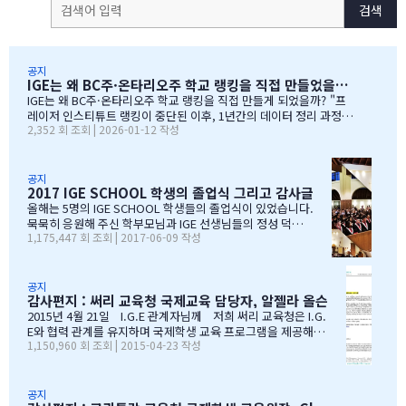
검색
공지
IGE는 왜 BC주·온타리오주 학교 랭킹을 직접 만들었을까?
IGE는 왜 BC주·온타리오주 학교 랭킹을 직접 만들게 되었을까? "프
레이저 인스티튜트 랭킹이 중단된 이후, 1년간의 데이터 정리 과정을
2,352 회 조회 | 2026-01-12 작성
공유합니다" 처음부터 랭킹을 만들려던 건 아니었습니다 IGE도 그동
안 캐나다 학교 랭킹 중 가장 널리 알려진 프레이저 인스티튜트(Fras
er Institute)의 랭킹을 참고해왔습니다. 학교 상담 시 참고 자료로
활용하기 좋았습니다. 그런데 문제가 생겼습니다. BC주 세컨더리 랭
공지
2017 IGE SCHOOL 학생의 졸업식 그리고 감사글
킹이 지난 7~8년 동안 업데이트되지 않고 있었습니다. 최근 자료로 B
C주 세컨더리 학교들의 현황을 파악하고 싶었는데, 참고할 만한 데이
올해는 5명의 IGE SCHOOL 학생들의 졸업식이 있었습니다.
터가 없어 어려움이 있었습니다. 그래서 직접 자료를 찾아보기 시작
묵묵히 응원해 주신 학부모님과 IGE 선생님들의 정성 덕에
1,175,447 회 조회 | 2017-06-09 작성
했습니다. '혹시 어딘가에 최신 학업 데이터가 있지 않을까?' 하는 마
모두 원하는 대학에 진학을 하게 되었음을 진심으로 감사드
음으로요. BC주 정부 데이터를 발견하다 며칠간 인터넷을 찾아보다
립니다. 학부모님들과 선생님이 IGE SCHOOL Band에 남긴
가 BC주 정부에서 발표한 주정부 시험 결과 데이터를…
글과 사진을 공유 합니다. Choi 기*맘 2017년 6월 7일 오후
1:52 39 읽음 한국시간으로 오늘 저녁 st.john졸업식이 시
공지
감사편지 : 써리 교육청 국제교육 담당자, 알젤라 올슨
작됩니다.오늘 졸업식에는 개인적인 사정으로 함께하지 못
하지만아쉬운 마음을 담아 함께 축하의 인사를 전합니다.오
2015년 4월 21일 I.G.E 관계자님께 저희 써리 교육청은 I.G.
늘 졸업식이 아이들만의 졸업식이 아닌몇년동안 저희 부모
E와 협력 관계를 유지하며 국제학생 교육 프로그램을 제공해올
1,150,960 회 조회 | 2015-04-23 작성
를 대신해 앞장 서 이끌어 주신선생님들의 졸업식이라 해도
수 있음에 만족하고 있습니다. I.G.E는 지난 10년간 써리 교육
과언이 아닐 듯 합니다.고비고비마다 힘이되어 주신선생님
청의 소중한 파트너로서 많은 일을 해주었습니다. I.G.E는 써
들, 한분 한분께 깊은 감사의 인사를 전하고 싶습니다.특히
리 지역에서 공부하는 학생들이 수준 높은 교육 과정을 경험할
나조카처럼 야단도치시고 때로는 버릇없이 한 행동들에도너
수 있도록 많은 도움을 주었습니다. 특별히 정해종 대표님을 비
공지