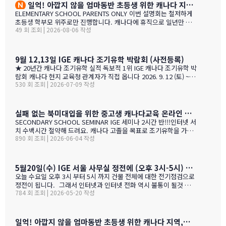
도 참가 가능합니다. 한국과 캐나다 부모님들의 궁금증과 고민을 같
일억! 아깝지 않을 엄마동반 초등생 위한 캐나다 지역,학교 선택 설명회 8월25(화)
이 공유할 수 있습니다. …
ELEMENTARY SCHOOL PARENTS ONLY 이번 설명회는 철저하게
초등생 학부모 위주로만 진행합니다. 캐나다에 휴직으로 일년만 가
49 회 조회 | 2026-08-06 작성
야 하는 가족, 초등생 영어교육 · 북미체험 · 가족 휴식을 위해 캐나
다 조기유학을 알아보는 가족을 위한 설명회입니다. ZOOM 온라인
설명회 8월 25일 (화) 오전 11시 ~ 1시 밴쿠버 8월 24일 (월) 오후 7시
~ 9시 …
9월 12,13일 IGE 캐나다 조기유학 박람회 (사전등록)
★ 20년간 캐나다 조기유학 실적 독보적 1위 IGE 캐나다 조기유학 박
람회 캐나다 현지 교육청 관계자가 직접 옵니다 2026. 9. 12 (토) ~ 9.
530 회 조회 | 2026-07-09 작성
13 (일) 오전 11시 ~ 오후 5시 · 사전등록 필수 일시 2026년 9월 12
일(토) ~ 13일(일) · 오전 11시 ~ 오후 5시 장소 라이프 비즈니스 센터
(서울특별시 서초구 서초대로40길 49) 신청 사전등록 필수 — 아래
신청서에서 바로 신청하세요 사전등록 혜택 미리 신청하면 이런 혜택
실패 없는 북미대입을 위한 중고생 캐나다교육 온라인 ZOOM 설명회 6월 16일(화)
이 있습니다 혜택 1 신청비 전액 면제 학생당 약 CAD $200~300 수
SECONDARY SCHOOL SEMINAR IGE 세미나 2시간 반!!!인터넷 서
속 신청비 면제 혜택 2 인기 공립학교 우선 배정 …
치 수백시간 절약해 드려요. 캐나다 고졸을 목표로 조기유학을 가지
890 회 조회 | 2026-06-04 작성
는 않죠. 어떤 경우에도 중요한 것은 대학!!! 20년간 캐나다 조기유학
#1 — 캐나다에서 가디언과 대학 컨설팅 경험을 생생히 전달 드립니
다. 현재 캐나다에 있는 중고생 학부모님(유학맘, 영주권, 시민권)들
도 참가 가능합니다. 한국과 캐나다 부모님들의 궁금증과 고민을 같
5월20일(수) IGE 서울 사무실 정전에 (오후 3시-5시) 따른 상담 업무 불가 안내
이 공유할 수 있습니다. …
오늘 수요일 오후 3시 부터 5시 까지 건물 전체에 대한 전기점검으로
정전이 됩니다. 그래서 인터넷과 인터넷 전화 역시 불통이 될것 입니
784 회 조회 | 2026-05-20 작성
다. PC로 사용 하는 카카오톡 역시 불통이 될것 입니다. 전화,카카오
톡 모두 인터넷 연동이라 불가피 하게 해당 시간 동안 서비스 제한 됨
을 안내 드립니다. 정전 해지 이후에 정상적인 업무 복귀후 차례로 안
내드리겟습니다.
일억! 아깝지 않을 엄마동반 초등생 위한 캐나다 지역,학교 선택 설명회 5월28(목)