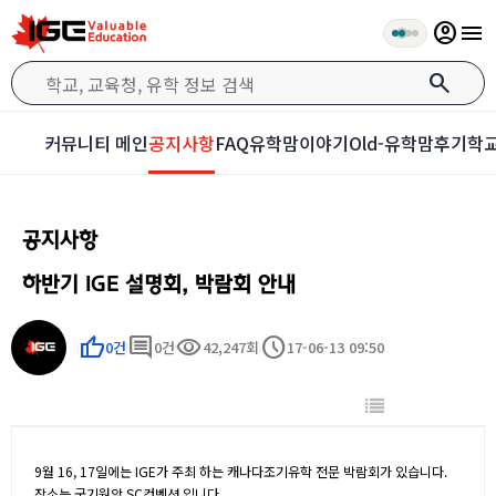
account_circle
menu
search
커뮤니티 메인
공지사항
FAQ
유학맘이야기
Old-유학맘후기
학교
공지사항
하반기 IGE 설명회, 박람회 안내
thumb_up
comment
visibility
schedule
0건
0건
42,247회
17-06-13 09:50
9월 16, 17일에는 IGE가 주최 하는 캐나다조기유학 전문 박람회가 있습니다.
장소는 국기원앞 SC컨벤션 입니다.