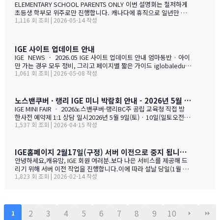
ELEMENTARY SCHOOL PARENTS ONLY 이번 설명회는 철저하게
초등생 학부모 위주로만 진행합니다. 캐나다에 휴직으로 일년만 가
1,116 회 조회 | 2026-05-14 작성
야 하는 가족, 초등생 영어교육 · 북미체험 · 가족 휴식을 위해 캐나
다 조기유학을 알아보는 가족을 위한 설명회입니다. ZOOM 온라인
설명회 5월 28일 (목) 오전 11시 ~ 1시 …
IGE 사이트 업데이트 안내
IGE NEWS · 2026.05 IGE 사이트 업데이트 안내 엄마동반 · 아이
만 가는 경우 모두 정비, 그리고 페이지별 짧은 가이드 iglobaleduca
1,061 회 조회 | 2026-05-08 작성
tion.org 가 새로 업데이트되었습니다. 이번에는 "엄마동반"과 "아
이만 가는 경우" 함께 정비되었습니다. 엄마(또는 아빠)가 함께 가시
는 경우, "교육청별 연간 예산 한눈에 보기" 가 새로 들어갔습니다.
학비 + 2베드 기준 렌트비 + 자녀 한 명 기준 생활비를 모두 합친 1년
노스밴쿠버 · 랭리 IGE 미니 박람회 안내 - 2026년 5월 9일(토) · 10일(일)
예산을 교육청별로 비교해 보실 수 있습니다. 추천 사립학교와 유학
IGE MINI FAIR · 2026노스밴쿠버·랭리BC주 공립 교육청 직접 방
맘들의 리얼한 후기도 같은 페이지에 함께 모았습니다. 자녀가 혼자
한사전 예약제 1:1 상담 일시2026년 5월 9일(토) · 10일(일토오전 1
가는 경우, 홈스테이·보딩스쿨·관리형 세 가지 형태를 한 …
1,537 회 조회 | 2026-04-15 작성
1시 — 오후 3시장소IGE 도곡동 사무실서울시 강남구 언주로 201, 2
01호 · 도곡동 SK리더스뷰형태사전 예약제 1:1 상담참가 교육청노
스밴쿠버 · 랭리 (BC주)참 가 신 청 하 기클릭 시 페이지 하단의 참
가등록 폼으로 이동합니다SECTION 01 · 방한 교육청노스밴쿠버
IGE홈페이지 2월17일(구정) 서버 이전으로 중지 됩니다.- 이해 부탁 드리며
교육청NORTH VANCOUVER · SD 44 밴쿠버 다운타운에서 Lions
안녕하세요,캐유맘, IGE 회원 여러분.보다 나은 서비스를 제공해 드
Gate Bridge를 건너면 20분 내로 도착하는 근교 주거 중심 지역입
리기 위해 서버 이전 작업을 진행합니다.이에 따라 설날 당일(1월 29
니다. 산·바다·숲이 어우러진 자연환경과, 밴쿠버 메트로 지역 중 가
1,823 회 조회 | 2026-02-14 작성
일) 오전 중 IGE 홈페이지(iglobaleducation.org) 접속이 일시적으
장 낮은 수준의 범죄율로, 엄마와 아이가 함께 생활하기에 안전하고
로 제한될 예정입니다.불편을 드려 죄송하며, 빠르게 정상화하도록
쾌적한 환경을 제공합니다.…
하겠습니다.모두 즐겁고 따뜻한 설 연휴 보내시길 바랍니다. ????— I
GE (I Global Education)
2
3
4
5
6
7
8
9
10
1