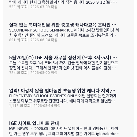
람회 캐나다 현지 교육청 관계자가 직접 옵니다 2026. 9. 12 (토) ~ 9.
530 회 조회 | 2026-07-09 작성
13 (일) 오전 11시 ~ 오후 5시 · 사전등록 필수 일시 2026년 9월 12
일(토) ~ 13일(일) · 오전 11시 ~ 오후 5시 장소 라이프 비즈니스 센터
(서울특별시 서초구 서초대로40길 49) 신청 사전등록 필수 — 아래
신청서에서 바로 신청하세요 사전등록 혜택 미리 신청하면 이런 혜택
실패 없는 북미대입을 위한 중고생 캐나다교육 온라인 ZOOM 설명회 6월 16일(화)
이 있습니다 혜택 1 신청비 전액 면제 학생당 약 CAD $200~300 수
SECONDARY SCHOOL SEMINAR IGE 세미나 2시간 반!!!인터넷 서
속 신청비 면제 혜택 2 인기 공립학교 우선 배정 …
치 수백시간 절약해 드려요. 캐나다 고졸을 목표로 조기유학을 가지
891 회 조회 | 2026-06-04 작성
는 않죠. 어떤 경우에도 중요한 것은 대학!!! 20년간 캐나다 조기유학
#1 — 캐나다에서 가디언과 대학 컨설팅 경험을 생생히 전달 드립니
다. 현재 캐나다에 있는 중고생 학부모님(유학맘, 영주권, 시민권)들
도 참가 가능합니다. 한국과 캐나다 부모님들의 궁금증과 고민을 같
5월20일(수) IGE 서울 사무실 정전에 (오후 3시-5시) 따른 상담 업무 불가 안내
이 공유할 수 있습니다. …
오늘 수요일 오후 3시 부터 5시 까지 건물 전체에 대한 전기점검으로
정전이 됩니다. 그래서 인터넷과 인터넷 전화 역시 불통이 될것 입니
784 회 조회 | 2026-05-20 작성
다. PC로 사용 하는 카카오톡 역시 불통이 될것 입니다. 전화,카카오
톡 모두 인터넷 연동이라 불가피 하게 해당 시간 동안 서비스 제한 됨
을 안내 드립니다. 정전 해지 이후에 정상적인 업무 복귀후 차례로 안
내드리겟습니다.
일억! 아깝지 않을 엄마동반 초등생 위한 캐나다 지역,학교 선택 설명회 5월28(목)
ELEMENTARY SCHOOL PARENTS ONLY 이번 설명회는 철저하게
초등생 학부모 위주로만 진행합니다. 캐나다에 휴직으로 일년만 가
1,116 회 조회 | 2026-05-14 작성
야 하는 가족, 초등생 영어교육 · 북미체험 · 가족 휴식을 위해 캐나
다 조기유학을 알아보는 가족을 위한 설명회입니다. ZOOM 온라인
설명회 5월 28일 (목) 오전 11시 ~ 1시 …
IGE 사이트 업데이트 안내
IGE NEWS · 2026.05 IGE 사이트 업데이트 안내 엄마동반 · 아이
만 가는 경우 모두 정비, 그리고 페이지별 짧은 가이드 iglobaleduca