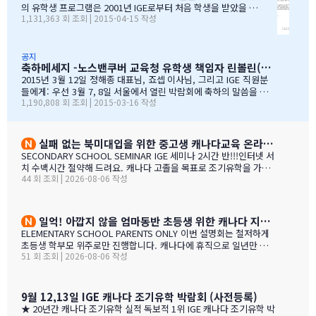
정착하여 공부할 수 있었던 데에는, 정해종 대표님을 비롯하여 모든 I
의 유학생 프로그램은 2001년 IGE로부터 처음 학생을 받았을 때
1,131,363 회 조회 | 2015-04-15 작성
GE 직원의 헌신적인 노력이 있었음을 잘 알고 있습니다. 우리는 IGE
부터 IGE와 오랜 시간동안 신뢰있는 관계로 좋은 시간을 보내왔습
의 이 같은 노력과 헌신적인 지원에 매우 감사 드리며, 다시 한 번 IGE
니다. 해가 지나면서 IGE는 한국에서 가장 좋은 파트너 중 하나로
가 코퀴틀람 교육청의 가장 소중한 협력사임을 말…
자리매김 하였고, 우리는 매년 IGE가 주최하는 학생과 학부모 박
람회에 참가하길 고대합니다. IGE 직원들은 조직 기술과 정보의
공지
축하메세지 -노스밴쿠버 교육청 유학생 책임자 린볼린(Lynne Bolen) 편지
상세함, 그리고 테이블에 앉아 학부모님들과 소통할 때 IGE 통역
사 분들의 친절함과 지지적인 태도는 저에게 지속적으로 깊은 인
2015년 3월 12일 정해종 대표님, 죠셉 이사님, 그리고 IGE 직원분
상을 줍니다. 랭리는 한국인 가족들이 해외 유학지로 고려할 핵심
들에게: 우선 3월 7, 8일 서울에서 열린 박람회에 축하의 말씀을 전
1,190,808 회 조회 | 2015-03-16 작성
유학 지역이 되었습니다. 우리는 서울에 다른 유학원들과도 파트
합니다. 이 틀간의 박람회를 개최하는 동안 많은 관심을 보여준 한국
너를 맺고 일을 하지만, IGE는 우리에게 중요한 동업자입니다. 우
인 가족들께서 꾸준히 방문해 주셨던 것은 좋은 조짐이며, IGE에 더
리의 공통된 노력을 통하여 지난 7년동안 수백 명의 학생들을 랭
많은 가족들이 생길 것으로 보여집니다. 노스밴쿠버 교육청과 이번
리의 학교들로 즐겁게 맞이할 수 있었습니다. IGE 직원분들과 함
박람회에 참가한 모든 교육청들에게도 이와 같은 좋은 일이 있기를
실패 없는 북미대입을 위한 중고생 캐나다교육 온라인 ZOOM 설명회 8월 27일(목)
께 협력하여 일하는 과정을 통해 우리는 한국 사…
바랍니다. 과거에 박람회 때마다 통역관을 배치해 주신 것에 대해 감
SECONDARY SCHOOL SEMINAR IGE 세미나 2시간 반!!!인터넷 서
사 드립니다. 특히 이번 주말 동안 세 명의 훌륭한 통역관과 일할 수
치 수백시간 절약해 드려요. 캐나다 고졸을 목표로 조기유학을 가지
있게 기회를 주셔서 고맙습니다. 세 분 모두 노스밴쿠버에 대해 자세
44 회 조회 | 2026-08-06 작성
는 않죠. 어떤 경우에도 중요한 것은 대학!!! 20년간 캐나다 조기유학
히 알고 있었으며, 미국이나 캐나다에서 직접 겪은 해외경험들을 나
#1 — 캐나다에서 가디언과 대학 컨설팅 경험을 생생히 전달 드립니
눌 수 있어서 많은 도움이 되었습니다. 노스밴쿠버가 오랜 시간 IGE
다. 현재 캐나다에 있는 중고생 학부모님(유학맘, 영주권, 시민권)들
와 IC…
도 참가 가능합니다. 한국과 캐나다 부모님들의 궁금증과 고민을 같
일억! 아깝지 않을 엄마동반 초등생 위한 캐나다 지역,학교 선택 설명회 8월25(화)
이 공유할 수 있습니다. …
ELEMENTARY SCHOOL PARENTS ONLY 이번 설명회는 철저하게
초등생 학부모 위주로만 진행합니다. 캐나다에 휴직으로 일년만 가
51 회 조회 | 2026-08-06 작성
야 하는 가족, 초등생 영어교육 · 북미체험 · 가족 휴식을 위해 캐나
다 조기유학을 알아보는 가족을 위한 설명회입니다. ZOOM 온라인
설명회 8월 25일 (화) 오전 11시 ~ 1시 밴쿠버 8월 24일 (월) 오후 7시
~ 9시 …
9월 12,13일 IGE 캐나다 조기유학 박람회 (사전등록)
★ 20년간 캐나다 조기유학 실적 독보적 1위 IGE 캐나다 조기유학 박