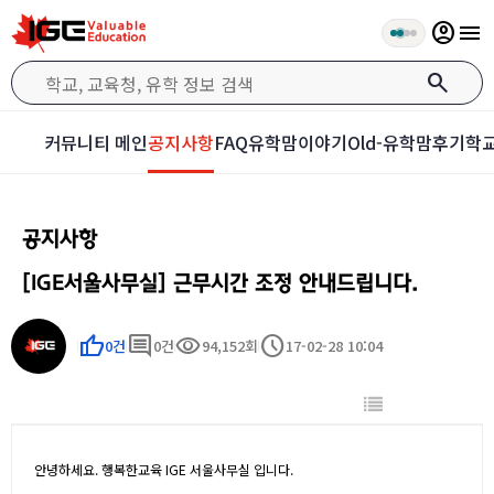
account_circle
menu
search
커뮤니티 메인
공지사항
FAQ
유학맘이야기
Old-유학맘후기
학교
공지사항
[IGE서울사무실] 근무시간 조정 안내드립니다.
thumb_up
comment
visibility
schedule
0건
0건
94,152회
17-02-28 10:04
안녕하세요. 행복한교육 IGE 서울사무실 입니다.