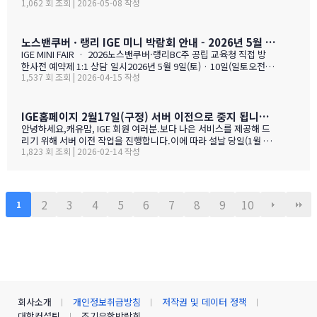
1,062 회 조회 | 2026-05-08 작성
tion.org 가 새로 업데이트되었습니다. 이번에는 "엄마동반"과 "아
이만 가는 경우" 함께 정비되었습니다. 엄마(또는 아빠)가 함께 가시
는 경우, "교육청별 연간 예산 한눈에 보기" 가 새로 들어갔습니다.
학비 + 2베드 기준 렌트비 + 자녀 한 명 기준 생활비를 모두 합친 1년
노스밴쿠버 · 랭리 IGE 미니 박람회 안내 - 2026년 5월 9일(토) · 10일(일)
예산을 교육청별로 비교해 보실 수 있습니다. 추천 사립학교와 유학
IGE MINI FAIR · 2026노스밴쿠버·랭리BC주 공립 교육청 직접 방
맘들의 리얼한 후기도 같은 페이지에 함께 모았습니다. 자녀가 혼자
한사전 예약제 1:1 상담 일시2026년 5월 9일(토) · 10일(일토오전 1
가는 경우, 홈스테이·보딩스쿨·관리형 세 가지 형태를 한 …
1,537 회 조회 | 2026-04-15 작성
1시 — 오후 3시장소IGE 도곡동 사무실서울시 강남구 언주로 201, 2
01호 · 도곡동 SK리더스뷰형태사전 예약제 1:1 상담참가 교육청노
스밴쿠버 · 랭리 (BC주)참 가 신 청 하 기클릭 시 페이지 하단의 참
가등록 폼으로 이동합니다SECTION 01 · 방한 교육청노스밴쿠버
IGE홈페이지 2월17일(구정) 서버 이전으로 중지 됩니다.- 이해 부탁 드리며
교육청NORTH VANCOUVER · SD 44 밴쿠버 다운타운에서 Lions
안녕하세요,캐유맘, IGE 회원 여러분.보다 나은 서비스를 제공해 드
Gate Bridge를 건너면 20분 내로 도착하는 근교 주거 중심 지역입
리기 위해 서버 이전 작업을 진행합니다.이에 따라 설날 당일(1월 29
니다. 산·바다·숲이 어우러진 자연환경과, 밴쿠버 메트로 지역 중 가
1,823 회 조회 | 2026-02-14 작성
일) 오전 중 IGE 홈페이지(iglobaleducation.org) 접속이 일시적으
장 낮은 수준의 범죄율로, 엄마와 아이가 함께 생활하기에 안전하고
로 제한될 예정입니다.불편을 드려 죄송하며, 빠르게 정상화하도록
쾌적한 환경을 제공합니다.…
하겠습니다.모두 즐겁고 따뜻한 설 연휴 보내시길 바랍니다. ????— I
GE (I Global Education)
2
3
4
5
6
7
8
9
10
1
회사소개
개인정보취급방침
저작권 및 데이터 정책
대학컨설팅
조기유학박람회