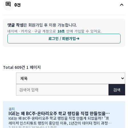
keyboard_arrow_up
comment
0건
댓글 작성
은 회원가입 후 이용 가능합니다.
네이버 · 카카오 · 구글 계정으로
10초
만에 가입할 수 있어요.
로그인 / 회원가입
Total 609건
1 페이지
검색
공지
IGE는 왜 BC주·온타리오주 학교 랭킹을 직접 만들었을까?
IGE는 왜 BC주·온타리오주 학교 랭킹을 직접 만들게 되었을까? "프
레이저 인스티튜트 랭킹이 중단된 이후, 1년간의 데이터 정리 과정을
2,353 회 조회 | 2026-01-12 작성
공유합니다" 처음부터 랭킹을 만들려던 건 아니었습니다 IGE도 그동