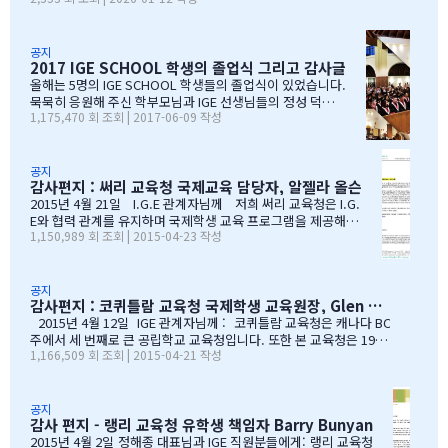
안 캐나다 학교 랭킹 중 가장 널리 알려진 프레이저 인스티튜트(Fras
er Institute)의 랭킹을 참고해왔습니다. 학교 상담 시 참고 자료로
활용하기 좋았습니다. 그런데 문제가 생겼습니다. BC주 세컨더리 랭
공지
2017 IGE SCHOOL 학생의 졸업식 그리고 감사글
킹이 지난 7~8년 동안 업데이트되지 않고 있었습니다. 최근 자료로 B
C주 세컨더리 학교들의 현황을 파악하고 싶었는데, 참고할 만한 데이
올해는 5명의 IGE SCHOOL 학생들의 졸업식이 있었습니다.
터가 없어 어려움이 있었습니다. 그래서 직접 자료를 찾아보기 시작
묵묵히 응원해 주신 학부모님과 IGE 선생님들의 정성 덕에
1,175,470 회 조회 | 2017-06-09 작성
했습니다. '혹시 어딘가에 최신 학업 데이터가 있지 않을까?' 하는 마
모두 원하는 대학에 진학을 하게 되었음을 진심으로 감사드
음으로요. BC주 정부 데이터를 발견하다 며칠간 인터넷을 찾아보다
립니다. 학부모님들과 선생님이 IGE SCHOOL Band에 남긴
가 BC주 정부에서 발표한 주정부 시험 결과 데이터를…
글과 사진을 공유 합니다. Choi 기*맘 2017년 6월 7일 오후
1:52 39 읽음 한국시간으로 오늘 저녁 st.john졸업식이 시
공지
감사편지 : 써리 교육청 국제교육 담당자, 알젤라 올슨
작됩니다.오늘 졸업식에는 개인적인 사정으로 함께하지 못
하지만아쉬운 마음을 담아 함께 축하의 인사를 전합니다.오
2015년 4월 21일 I.G.E 관계자님께 저희 써리 교육청은 I.G.
늘 졸업식이 아이들만의 졸업식이 아닌몇년동안 저희 부모
E와 협력 관계를 유지하며 국제학생 교육 프로그램을 제공해올
1,150,989 회 조회 | 2015-04-23 작성
를 대신해 앞장 서 이끌어 주신선생님들의 졸업식이라 해도
수 있음에 만족하고 있습니다. I.G.E는 지난 10년간 써리 교육
과언이 아닐 듯 합니다.고비고비마다 힘이되어 주신선생님
청의 소중한 파트너로서 많은 일을 해주었습니다. I.G.E는 써
들, 한분 한분께 깊은 감사의 인사를 전하고 싶습니다.특히
리 지역에서 공부하는 학생들이 수준 높은 교육 과정을 경험할
나조카처럼 야단도치시고 때로는 버릇없이 한 행동들에도너
수 있도록 많은 도움을 주었습니다. 특별히 정해종 대표님을 비
공지
감사편지 : 코퀴틀람 교육청 국제학생 교육원장, Glen Conley
그러이 이해해주신 조셉이사님,아이들의 구멍난 빈 자리를
롯한 많은 I.G.E의 직원 여러분께서 종합적인 오리엔테이션과
말없이…
정착서비스, 방과후 프로그램, 홈스테이 프로그램을 비롯한 다
2015년 4월 12일 IGE 관계자님께 : 코퀴틀람 교육청은 캐나다 BC
양한 서비스를 제공해 주시는 등 물심양면의 지원을 해주셨습
주에서 세 번째로 큰 공립학교 교육청입니다. 또한 본 교육청은 1999
1,166,509 회 조회 | 2015-04-21 작성
니다. 이 같은 집중적 학습관리와 준비 프로그램, 그리고 지속
년부터 ‘국제학생 프로그램’을 제공해왔으며, 현재 캐나다에서 가장
적인 관리가 있었기에 써리 지역의 유학생들은 새로운 환경에
성공적인 공립학교 프로그램으로 자리매김하고 있습니다. 그리고 이
보다 빠르게 적응할 수 있었습니다. 저희 교육청은 앞으로도
와 같은 성과는 IGE 유학원이 저희 교육청과 파트너로서 협력해왔기
써리로의 유학을 희망하는 국제학생들을 위해 I.G.E와 협력 관
때문에 이루어낼 수 있었던 것이라고 생각합니다. 코퀴틀람 교육청
공지
감사 편지 - 랭리 교육청 유학생 책임자 Barry Bunyan
계를 유지해나갈 수 있…
이 IGE를 통해 국제학생 프로그램을 제공해 온지도 10년이 되어갑니
다. 그리고 이렇게 긴 시간 동안 많은 가족과 학생들이 캐나다에 잘
2015년 4월 2일 정해종 대표님과 IGE 직원분들에게: 랭리 교육청