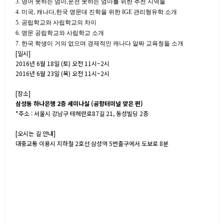
3. 영어 못하는 엄마,운전 못하는 엄마를 위한 추천 지역들
4. 미국, 캐나다,한국 명문대 진학을 위한 IGE 관리형유학 소개
5. 공립학교와 사립학교의 차이
6. 명문 공립학교와 사립학교 소개
7. 한국 학생이 거의 없으며 경제적인 캐나다 알짜 교육청들 소개
[
일시
]
2016
년
6
월
18
일
(토)
오전
11
시
~2
시
2016
년
6
월
23
일
(목)
오전
11
시
~2
시
[
장소
]
삼성동 하나은행 2층 세미나실 (공항터미널 맞은 편)
*주소 : 서울시 강남구 테헤란로87길 21, 동성빌딩 2층
[
오시는 길 안내
]
대중교통 이용시 지하철 2호선 삼성역 5번출구에서 도보로 8분