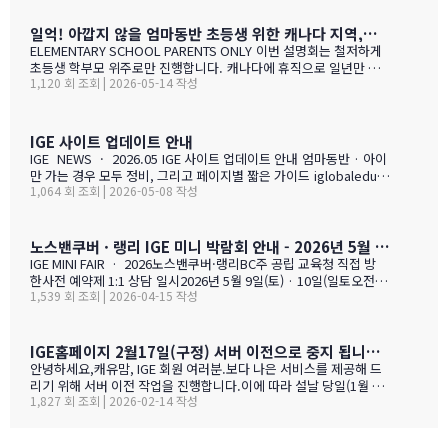
을 안내 드립니다. 정전 해지 이후에 정상적인 업무 복귀후 차례로 안
내드리겟습니다.
일억! 아깝지 않을 엄마동반 초등생 위한 캐나다 지역,학교 선택 설명회 5월28(목)
ELEMENTARY SCHOOL PARENTS ONLY 이번 설명회는 철저하게
초등생 학부모 위주로만 진행합니다. 캐나다에 휴직으로 일년만 가
1,120 회 조회 | 2026-05-14 작성
야 하는 가족, 초등생 영어교육 · 북미체험 · 가족 휴식을 위해 캐나
다 조기유학을 알아보는 가족을 위한 설명회입니다. ZOOM 온라인
설명회 5월 28일 (목) 오전 11시 ~ 1시 …
IGE 사이트 업데이트 안내
IGE NEWS · 2026.05 IGE 사이트 업데이트 안내 엄마동반 · 아이
만 가는 경우 모두 정비, 그리고 페이지별 짧은 가이드 iglobaleduca
1,064 회 조회 | 2026-05-08 작성
tion.org 가 새로 업데이트되었습니다. 이번에는 "엄마동반"과 "아
이만 가는 경우" 함께 정비되었습니다. 엄마(또는 아빠)가 함께 가시
는 경우, "교육청별 연간 예산 한눈에 보기" 가 새로 들어갔습니다.
학비 + 2베드 기준 렌트비 + 자녀 한 명 기준 생활비를 모두 합친 1년
노스밴쿠버 · 랭리 IGE 미니 박람회 안내 - 2026년 5월 9일(토) · 10일(일)
예산을 교육청별로 비교해 보실 수 있습니다. 추천 사립학교와 유학
IGE MINI FAIR · 2026노스밴쿠버·랭리BC주 공립 교육청 직접 방
맘들의 리얼한 후기도 같은 페이지에 함께 모았습니다. 자녀가 혼자
한사전 예약제 1:1 상담 일시2026년 5월 9일(토) · 10일(일토오전 1
가는 경우, 홈스테이·보딩스쿨·관리형 세 가지 형태를 한 …
1,539 회 조회 | 2026-04-15 작성
1시 — 오후 3시장소IGE 도곡동 사무실서울시 강남구 언주로 201, 2
01호 · 도곡동 SK리더스뷰형태사전 예약제 1:1 상담참가 교육청노
스밴쿠버 · 랭리 (BC주)참 가 신 청 하 기클릭 시 페이지 하단의 참
가등록 폼으로 이동합니다SECTION 01 · 방한 교육청노스밴쿠버
IGE홈페이지 2월17일(구정) 서버 이전으로 중지 됩니다.- 이해 부탁 드리며
교육청NORTH VANCOUVER · SD 44 밴쿠버 다운타운에서 Lions
안녕하세요,캐유맘, IGE 회원 여러분.보다 나은 서비스를 제공해 드
Gate Bridge를 건너면 20분 내로 도착하는 근교 주거 중심 지역입
리기 위해 서버 이전 작업을 진행합니다.이에 따라 설날 당일(1월 29
니다. 산·바다·숲이 어우러진 자연환경과, 밴쿠버 메트로 지역 중 가
1,827 회 조회 | 2026-02-14 작성
일) 오전 중 IGE 홈페이지(iglobaleducation.org) 접속이 일시적으
장 낮은 수준의 범죄율로, 엄마와 아이가 함께 생활하기에 안전하고
로 제한될 예정입니다.불편을 드려 죄송하며, 빠르게 정상화하도록
쾌적한 환경을 제공합니다.…
하겠습니다.모두 즐겁고 따뜻한 설 연휴 보내시길 바랍니다. ????— I