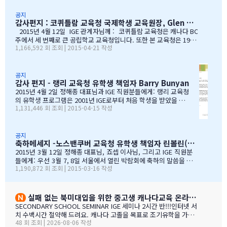
들, 한분 한분께 깊은 감사의 인사를 전하고 싶습니다.특히
리 지역에서 공부하는 학생들이 수준 높은 교육 과정을 경험할
나조카처럼 야단도치시고 때로는 버릇없이 한 행동들에도너
수 있도록 많은 도움을 주었습니다. 특별히 정해종 대표님을 비
공지
감사편지 : 코퀴틀람 교육청 국제학생 교육원장, Glen Conley
그러이 이해해주신 조셉이사님,아이들의 구멍난 빈 자리를
롯한 많은 I.G.E의 직원 여러분께서 종합적인 오리엔테이션과
말없이…
정착서비스, 방과후 프로그램, 홈스테이 프로그램을 비롯한 다
2015년 4월 12일 IGE 관계자님께 : 코퀴틀람 교육청은 캐나다 BC
양한 서비스를 제공해 주시는 등 물심양면의 지원을 해주셨습
주에서 세 번째로 큰 공립학교 교육청입니다. 또한 본 교육청은 1999
1,166,592 회 조회 | 2015-04-21 작성
니다. 이 같은 집중적 학습관리와 준비 프로그램, 그리고 지속
년부터 ‘국제학생 프로그램’을 제공해왔으며, 현재 캐나다에서 가장
적인 관리가 있었기에 써리 지역의 유학생들은 새로운 환경에
성공적인 공립학교 프로그램으로 자리매김하고 있습니다. 그리고 이
보다 빠르게 적응할 수 있었습니다. 저희 교육청은 앞으로도
와 같은 성과는 IGE 유학원이 저희 교육청과 파트너로서 협력해왔기
써리로의 유학을 희망하는 국제학생들을 위해 I.G.E와 협력 관
때문에 이루어낼 수 있었던 것이라고 생각합니다. 코퀴틀람 교육청
공지
감사 편지 - 랭리 교육청 유학생 책임자 Barry Bunyan
계를 유지해나갈 수 있…
이 IGE를 통해 국제학생 프로그램을 제공해 온지도 10년이 되어갑니
다. 그리고 이렇게 긴 시간 동안 많은 가족과 학생들이 캐나다에 잘
2015년 4월 2일 정해종 대표님과 IGE 직원분들에게: 랭리 교육청
정착하여 공부할 수 있었던 데에는, 정해종 대표님을 비롯하여 모든 I
의 유학생 프로그램은 2001년 IGE로부터 처음 학생을 받았을 때
1,131,446 회 조회 | 2015-04-15 작성
GE 직원의 헌신적인 노력이 있었음을 잘 알고 있습니다. 우리는 IGE
부터 IGE와 오랜 시간동안 신뢰있는 관계로 좋은 시간을 보내왔습
의 이 같은 노력과 헌신적인 지원에 매우 감사 드리며, 다시 한 번 IGE
니다. 해가 지나면서 IGE는 한국에서 가장 좋은 파트너 중 하나로
가 코퀴틀람 교육청의 가장 소중한 협력사임을 말…
자리매김 하였고, 우리는 매년 IGE가 주최하는 학생과 학부모 박
람회에 참가하길 고대합니다. IGE 직원들은 조직 기술과 정보의
공지
축하메세지 -노스밴쿠버 교육청 유학생 책임자 린볼린(Lynne Bolen) 편지
상세함, 그리고 테이블에 앉아 학부모님들과 소통할 때 IGE 통역
사 분들의 친절함과 지지적인 태도는 저에게 지속적으로 깊은 인
2015년 3월 12일 정해종 대표님, 죠셉 이사님, 그리고 IGE 직원분
상을 줍니다. 랭리는 한국인 가족들이 해외 유학지로 고려할 핵심
들에게: 우선 3월 7, 8일 서울에서 열린 박람회에 축하의 말씀을 전
1,190,872 회 조회 | 2015-03-16 작성
유학 지역이 되었습니다. 우리는 서울에 다른 유학원들과도 파트
합니다. 이 틀간의 박람회를 개최하는 동안 많은 관심을 보여준 한국
너를 맺고 일을 하지만, IGE는 우리에게 중요한 동업자입니다. 우
인 가족들께서 꾸준히 방문해 주셨던 것은 좋은 조짐이며, IGE에 더
리의 공통된 노력을 통하여 지난 7년동안 수백 명의 학생들을 랭
많은 가족들이 생길 것으로 보여집니다. 노스밴쿠버 교육청과 이번
리의 학교들로 즐겁게 맞이할 수 있었습니다. IGE 직원분들과 함
박람회에 참가한 모든 교육청들에게도 이와 같은 좋은 일이 있기를
실패 없는 북미대입을 위한 중고생 캐나다교육 온라인 ZOOM 설명회 8월 27일(목)
께 협력하여 일하는 과정을 통해 우리는 한국 사…
바랍니다. 과거에 박람회 때마다 통역관을 배치해 주신 것에 대해 감
SECONDARY SCHOOL SEMINAR IGE 세미나 2시간 반!!!인터넷 서
사 드립니다. 특히 이번 주말 동안 세 명의 훌륭한 통역관과 일할 수
치 수백시간 절약해 드려요. 캐나다 고졸을 목표로 조기유학을 가지
있게 기회를 주셔서 고맙습니다. 세 분 모두 노스밴쿠버에 대해 자세
48 회 조회 | 2026-08-06 작성
는 않죠. 어떤 경우에도 중요한 것은 대학!!! 20년간 캐나다 조기유학