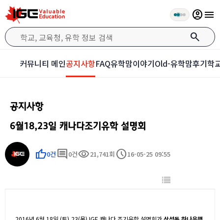
account_circle
menu
search
커뮤니티 메인
공지사항
FAQ
유학맘이야기
Old-유학맘후기
학교
공지사항
6월18,23일 캐나다조기유학 설명회
thumb_up
comment
visibility
schedule
0건
0건
21,741회
16-05-25 09:55
2016
년
6
월
18
일
(토
),23(목) IGE
캐나다 조기유학 설명회가
삼성동 하나은행