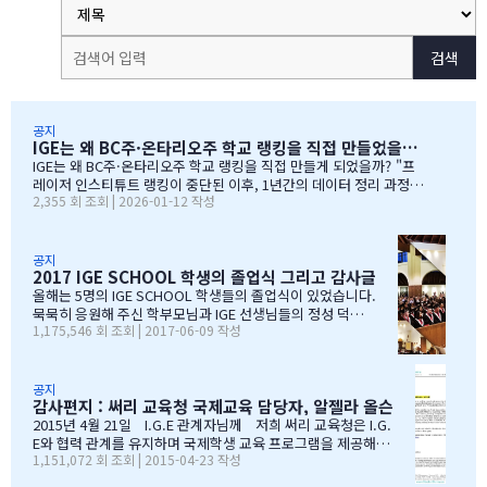
검색
공지
IGE는 왜 BC주·온타리오주 학교 랭킹을 직접 만들었을까?
IGE는 왜 BC주·온타리오주 학교 랭킹을 직접 만들게 되었을까? "프
레이저 인스티튜트 랭킹이 중단된 이후, 1년간의 데이터 정리 과정을
2,355 회 조회 | 2026-01-12 작성
공유합니다" 처음부터 랭킹을 만들려던 건 아니었습니다 IGE도 그동
안 캐나다 학교 랭킹 중 가장 널리 알려진 프레이저 인스티튜트(Fras
er Institute)의 랭킹을 참고해왔습니다. 학교 상담 시 참고 자료로
활용하기 좋았습니다. 그런데 문제가 생겼습니다. BC주 세컨더리 랭
공지
2017 IGE SCHOOL 학생의 졸업식 그리고 감사글
킹이 지난 7~8년 동안 업데이트되지 않고 있었습니다. 최근 자료로 B
C주 세컨더리 학교들의 현황을 파악하고 싶었는데, 참고할 만한 데이
올해는 5명의 IGE SCHOOL 학생들의 졸업식이 있었습니다.
터가 없어 어려움이 있었습니다. 그래서 직접 자료를 찾아보기 시작
묵묵히 응원해 주신 학부모님과 IGE 선생님들의 정성 덕에
1,175,546 회 조회 | 2017-06-09 작성
했습니다. '혹시 어딘가에 최신 학업 데이터가 있지 않을까?' 하는 마
모두 원하는 대학에 진학을 하게 되었음을 진심으로 감사드
음으로요. BC주 정부 데이터를 발견하다 며칠간 인터넷을 찾아보다
립니다. 학부모님들과 선생님이 IGE SCHOOL Band에 남긴
가 BC주 정부에서 발표한 주정부 시험 결과 데이터를…
글과 사진을 공유 합니다. Choi 기*맘 2017년 6월 7일 오후
1:52 39 읽음 한국시간으로 오늘 저녁 st.john졸업식이 시
공지
감사편지 : 써리 교육청 국제교육 담당자, 알젤라 올슨
작됩니다.오늘 졸업식에는 개인적인 사정으로 함께하지 못
하지만아쉬운 마음을 담아 함께 축하의 인사를 전합니다.오
2015년 4월 21일 I.G.E 관계자님께 저희 써리 교육청은 I.G.
늘 졸업식이 아이들만의 졸업식이 아닌몇년동안 저희 부모
E와 협력 관계를 유지하며 국제학생 교육 프로그램을 제공해올
1,151,072 회 조회 | 2015-04-23 작성
를 대신해 앞장 서 이끌어 주신선생님들의 졸업식이라 해도
수 있음에 만족하고 있습니다. I.G.E는 지난 10년간 써리 교육
과언이 아닐 듯 합니다.고비고비마다 힘이되어 주신선생님
청의 소중한 파트너로서 많은 일을 해주었습니다. I.G.E는 써