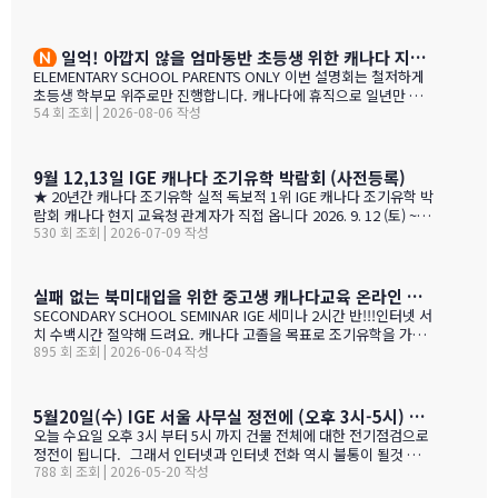
히 알고 있었으며, 미국이나 캐나다에서 직접 겪은 해외경험들을 나
#1 — 캐나다에서 가디언과 대학 컨설팅 경험을 생생히 전달 드립니
눌 수 있어서 많은 도움이 되었습니다. 노스밴쿠버가 오랜 시간 IGE
다. 현재 캐나다에 있는 중고생 학부모님(유학맘, 영주권, 시민권)들
와 IC…
도 참가 가능합니다. 한국과 캐나다 부모님들의 궁금증과 고민을 같
일억! 아깝지 않을 엄마동반 초등생 위한 캐나다 지역,학교 선택 설명회 8월25(화)
이 공유할 수 있습니다. …
ELEMENTARY SCHOOL PARENTS ONLY 이번 설명회는 철저하게
초등생 학부모 위주로만 진행합니다. 캐나다에 휴직으로 일년만 가
54 회 조회 | 2026-08-06 작성
야 하는 가족, 초등생 영어교육 · 북미체험 · 가족 휴식을 위해 캐나
다 조기유학을 알아보는 가족을 위한 설명회입니다. ZOOM 온라인
설명회 8월 25일 (화) 오전 11시 ~ 1시 밴쿠버 8월 24일 (월) 오후 7시
~ 9시 …
9월 12,13일 IGE 캐나다 조기유학 박람회 (사전등록)
★ 20년간 캐나다 조기유학 실적 독보적 1위 IGE 캐나다 조기유학 박
람회 캐나다 현지 교육청 관계자가 직접 옵니다 2026. 9. 12 (토) ~ 9.
530 회 조회 | 2026-07-09 작성
13 (일) 오전 11시 ~ 오후 5시 · 사전등록 필수 일시 2026년 9월 12
일(토) ~ 13일(일) · 오전 11시 ~ 오후 5시 장소 라이프 비즈니스 센터
(서울특별시 서초구 서초대로40길 49) 신청 사전등록 필수 — 아래
신청서에서 바로 신청하세요 사전등록 혜택 미리 신청하면 이런 혜택
실패 없는 북미대입을 위한 중고생 캐나다교육 온라인 ZOOM 설명회 6월 16일(화)
이 있습니다 혜택 1 신청비 전액 면제 학생당 약 CAD $200~300 수
SECONDARY SCHOOL SEMINAR IGE 세미나 2시간 반!!!인터넷 서
속 신청비 면제 혜택 2 인기 공립학교 우선 배정 …
치 수백시간 절약해 드려요. 캐나다 고졸을 목표로 조기유학을 가지
895 회 조회 | 2026-06-04 작성
는 않죠. 어떤 경우에도 중요한 것은 대학!!! 20년간 캐나다 조기유학
#1 — 캐나다에서 가디언과 대학 컨설팅 경험을 생생히 전달 드립니
다. 현재 캐나다에 있는 중고생 학부모님(유학맘, 영주권, 시민권)들
도 참가 가능합니다. 한국과 캐나다 부모님들의 궁금증과 고민을 같
5월20일(수) IGE 서울 사무실 정전에 (오후 3시-5시) 따른 상담 업무 불가 안내
이 공유할 수 있습니다. …
오늘 수요일 오후 3시 부터 5시 까지 건물 전체에 대한 전기점검으로
정전이 됩니다. 그래서 인터넷과 인터넷 전화 역시 불통이 될것 입니
788 회 조회 | 2026-05-20 작성
다. PC로 사용 하는 카카오톡 역시 불통이 될것 입니다. 전화,카카오
톡 모두 인터넷 연동이라 불가피 하게 해당 시간 동안 서비스 제한 됨