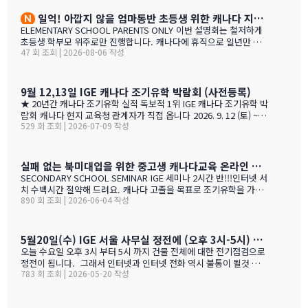
다. 현재 캐나다에 있는 중고생 학부모님(유학맘, 영주권, 시민권)들
와 IC…
도 참가 가능합니다. 한국과 캐나다 부모님들의 궁금증과 고민을 같
일억! 아깝지 않을 엄마동반 초등생 위한 캐나다 지역,학교 선택 설명회 8월25(화)
이 공유할 수 있습니다. …
ELEMENTARY SCHOOL PARENTS ONLY 이번 설명회는 철저하게
초등생 학부모 위주로만 진행합니다. 캐나다에 휴직으로 일년만 가
47 회 조회 | 2026-08-06 작성
야 하는 가족, 초등생 영어교육 · 북미체험 · 가족 휴식을 위해 캐나
다 조기유학을 알아보는 가족을 위한 설명회입니다. ZOOM 온라인
설명회 8월 25일 (화) 오전 11시 ~ 1시 밴쿠버 8월 24일 (월) 오후 7시
~ 9시 …
9월 12,13일 IGE 캐나다 조기유학 박람회 (사전등록)
★ 20년간 캐나다 조기유학 실적 독보적 1위 IGE 캐나다 조기유학 박
람회 캐나다 현지 교육청 관계자가 직접 옵니다 2026. 9. 12 (토) ~ 9.
529 회 조회 | 2026-07-09 작성
13 (일) 오전 11시 ~ 오후 5시 · 사전등록 필수 일시 2026년 9월 12
일(토) ~ 13일(일) · 오전 11시 ~ 오후 5시 장소 라이프 비즈니스 센터
(서울특별시 서초구 서초대로40길 49) 신청 사전등록 필수 — 아래
신청서에서 바로 신청하세요 사전등록 혜택 미리 신청하면 이런 혜택
실패 없는 북미대입을 위한 중고생 캐나다교육 온라인 ZOOM 설명회 6월 16일(화)
이 있습니다 혜택 1 신청비 전액 면제 학생당 약 CAD $200~300 수
SECONDARY SCHOOL SEMINAR IGE 세미나 2시간 반!!!인터넷 서
속 신청비 면제 혜택 2 인기 공립학교 우선 배정 …
치 수백시간 절약해 드려요. 캐나다 고졸을 목표로 조기유학을 가지
890 회 조회 | 2026-06-04 작성
는 않죠. 어떤 경우에도 중요한 것은 대학!!! 20년간 캐나다 조기유학
#1 — 캐나다에서 가디언과 대학 컨설팅 경험을 생생히 전달 드립니
다. 현재 캐나다에 있는 중고생 학부모님(유학맘, 영주권, 시민권)들
도 참가 가능합니다. 한국과 캐나다 부모님들의 궁금증과 고민을 같
5월20일(수) IGE 서울 사무실 정전에 (오후 3시-5시) 따른 상담 업무 불가 안내
이 공유할 수 있습니다. …
오늘 수요일 오후 3시 부터 5시 까지 건물 전체에 대한 전기점검으로
정전이 됩니다. 그래서 인터넷과 인터넷 전화 역시 불통이 될것 입니
783 회 조회 | 2026-05-20 작성
다. PC로 사용 하는 카카오톡 역시 불통이 될것 입니다. 전화,카카오
톡 모두 인터넷 연동이라 불가피 하게 해당 시간 동안 서비스 제한 됨
을 안내 드립니다. 정전 해지 이후에 정상적인 업무 복귀후 차례로 안