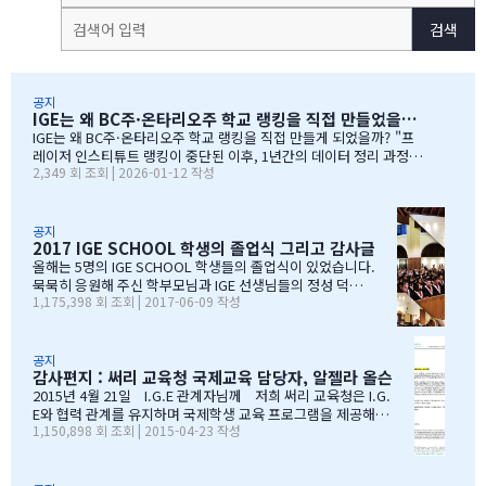
검색
공지
IGE는 왜 BC주·온타리오주 학교 랭킹을 직접 만들었을까?
IGE는 왜 BC주·온타리오주 학교 랭킹을 직접 만들게 되었을까? "프
레이저 인스티튜트 랭킹이 중단된 이후, 1년간의 데이터 정리 과정을
2,349 회 조회 | 2026-01-12 작성
공유합니다" 처음부터 랭킹을 만들려던 건 아니었습니다 IGE도 그동
안 캐나다 학교 랭킹 중 가장 널리 알려진 프레이저 인스티튜트(Fras
er Institute)의 랭킹을 참고해왔습니다. 학교 상담 시 참고 자료로
활용하기 좋았습니다. 그런데 문제가 생겼습니다. BC주 세컨더리 랭
공지
2017 IGE SCHOOL 학생의 졸업식 그리고 감사글
킹이 지난 7~8년 동안 업데이트되지 않고 있었습니다. 최근 자료로 B
C주 세컨더리 학교들의 현황을 파악하고 싶었는데, 참고할 만한 데이
올해는 5명의 IGE SCHOOL 학생들의 졸업식이 있었습니다.
터가 없어 어려움이 있었습니다. 그래서 직접 자료를 찾아보기 시작
묵묵히 응원해 주신 학부모님과 IGE 선생님들의 정성 덕에
1,175,398 회 조회 | 2017-06-09 작성
했습니다. '혹시 어딘가에 최신 학업 데이터가 있지 않을까?' 하는 마
모두 원하는 대학에 진학을 하게 되었음을 진심으로 감사드
음으로요. BC주 정부 데이터를 발견하다 며칠간 인터넷을 찾아보다
립니다. 학부모님들과 선생님이 IGE SCHOOL Band에 남긴
가 BC주 정부에서 발표한 주정부 시험 결과 데이터를…
글과 사진을 공유 합니다. Choi 기*맘 2017년 6월 7일 오후
1:52 39 읽음 한국시간으로 오늘 저녁 st.john졸업식이 시
공지
감사편지 : 써리 교육청 국제교육 담당자, 알젤라 올슨
작됩니다.오늘 졸업식에는 개인적인 사정으로 함께하지 못
하지만아쉬운 마음을 담아 함께 축하의 인사를 전합니다.오
2015년 4월 21일 I.G.E 관계자님께 저희 써리 교육청은 I.G.
늘 졸업식이 아이들만의 졸업식이 아닌몇년동안 저희 부모
E와 협력 관계를 유지하며 국제학생 교육 프로그램을 제공해올
1,150,898 회 조회 | 2015-04-23 작성
를 대신해 앞장 서 이끌어 주신선생님들의 졸업식이라 해도
수 있음에 만족하고 있습니다. I.G.E는 지난 10년간 써리 교육
과언이 아닐 듯 합니다.고비고비마다 힘이되어 주신선생님
청의 소중한 파트너로서 많은 일을 해주었습니다. I.G.E는 써
들, 한분 한분께 깊은 감사의 인사를 전하고 싶습니다.특히
리 지역에서 공부하는 학생들이 수준 높은 교육 과정을 경험할