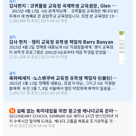
나조카처럼 야단도치시고 때로는 버릇없이 한 행동들에도너
수 있도록 많은 도움을 주었습니다. 특별히 정해종 대표님을 비
공지
감사편지 : 코퀴틀람 교육청 국제학생 교육원장, Glen Conley
그러이 이해해주신 조셉이사님,아이들의 구멍난 빈 자리를
롯한 많은 I.G.E의 직원 여러분께서 종합적인 오리엔테이션과
말없이…
정착서비스, 방과후 프로그램, 홈스테이 프로그램을 비롯한 다
2015년 4월 12일 IGE 관계자님께 : 코퀴틀람 교육청은 캐나다 BC
양한 서비스를 제공해 주시는 등 물심양면의 지원을 해주셨습
주에서 세 번째로 큰 공립학교 교육청입니다. 또한 본 교육청은 1999
1,166,389 회 조회 | 2015-04-21 작성
니다. 이 같은 집중적 학습관리와 준비 프로그램, 그리고 지속
년부터 ‘국제학생 프로그램’을 제공해왔으며, 현재 캐나다에서 가장
적인 관리가 있었기에 써리 지역의 유학생들은 새로운 환경에
성공적인 공립학교 프로그램으로 자리매김하고 있습니다. 그리고 이
보다 빠르게 적응할 수 있었습니다. 저희 교육청은 앞으로도
와 같은 성과는 IGE 유학원이 저희 교육청과 파트너로서 협력해왔기
써리로의 유학을 희망하는 국제학생들을 위해 I.G.E와 협력 관
때문에 이루어낼 수 있었던 것이라고 생각합니다. 코퀴틀람 교육청
공지
감사 편지 - 랭리 교육청 유학생 책임자 Barry Bunyan
계를 유지해나갈 수 있…
이 IGE를 통해 국제학생 프로그램을 제공해 온지도 10년이 되어갑니
다. 그리고 이렇게 긴 시간 동안 많은 가족과 학생들이 캐나다에 잘
2015년 4월 2일 정해종 대표님과 IGE 직원분들에게: 랭리 교육청
정착하여 공부할 수 있었던 데에는, 정해종 대표님을 비롯하여 모든 I
의 유학생 프로그램은 2001년 IGE로부터 처음 학생을 받았을 때
1,131,288 회 조회 | 2015-04-15 작성
GE 직원의 헌신적인 노력이 있었음을 잘 알고 있습니다. 우리는 IGE
부터 IGE와 오랜 시간동안 신뢰있는 관계로 좋은 시간을 보내왔습
의 이 같은 노력과 헌신적인 지원에 매우 감사 드리며, 다시 한 번 IGE
니다. 해가 지나면서 IGE는 한국에서 가장 좋은 파트너 중 하나로
가 코퀴틀람 교육청의 가장 소중한 협력사임을 말…
자리매김 하였고, 우리는 매년 IGE가 주최하는 학생과 학부모 박
람회에 참가하길 고대합니다. IGE 직원들은 조직 기술과 정보의
공지
축하메세지 -노스밴쿠버 교육청 유학생 책임자 린볼린(Lynne Bolen) 편지
상세함, 그리고 테이블에 앉아 학부모님들과 소통할 때 IGE 통역
사 분들의 친절함과 지지적인 태도는 저에게 지속적으로 깊은 인
2015년 3월 12일 정해종 대표님, 죠셉 이사님, 그리고 IGE 직원분
상을 줍니다. 랭리는 한국인 가족들이 해외 유학지로 고려할 핵심
들에게: 우선 3월 7, 8일 서울에서 열린 박람회에 축하의 말씀을 전
1,190,727 회 조회 | 2015-03-16 작성
유학 지역이 되었습니다. 우리는 서울에 다른 유학원들과도 파트
합니다. 이 틀간의 박람회를 개최하는 동안 많은 관심을 보여준 한국
너를 맺고 일을 하지만, IGE는 우리에게 중요한 동업자입니다. 우
인 가족들께서 꾸준히 방문해 주셨던 것은 좋은 조짐이며, IGE에 더
리의 공통된 노력을 통하여 지난 7년동안 수백 명의 학생들을 랭
많은 가족들이 생길 것으로 보여집니다. 노스밴쿠버 교육청과 이번
리의 학교들로 즐겁게 맞이할 수 있었습니다. IGE 직원분들과 함
박람회에 참가한 모든 교육청들에게도 이와 같은 좋은 일이 있기를
실패 없는 북미대입을 위한 중고생 캐나다교육 온라인 ZOOM 설명회 8월 27일(목)
께 협력하여 일하는 과정을 통해 우리는 한국 사…
바랍니다. 과거에 박람회 때마다 통역관을 배치해 주신 것에 대해 감
SECONDARY SCHOOL SEMINAR IGE 세미나 2시간 반!!!인터넷 서
사 드립니다. 특히 이번 주말 동안 세 명의 훌륭한 통역관과 일할 수
치 수백시간 절약해 드려요. 캐나다 고졸을 목표로 조기유학을 가지
있게 기회를 주셔서 고맙습니다. 세 분 모두 노스밴쿠버에 대해 자세
39 회 조회 | 2026-08-06 작성
는 않죠. 어떤 경우에도 중요한 것은 대학!!! 20년간 캐나다 조기유학
히 알고 있었으며, 미국이나 캐나다에서 직접 겪은 해외경험들을 나
#1 — 캐나다에서 가디언과 대학 컨설팅 경험을 생생히 전달 드립니
눌 수 있어서 많은 도움이 되었습니다. 노스밴쿠버가 오랜 시간 IGE