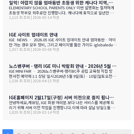
내드리겟습니다.
일억! 아깝지 않을 엄마동반 초등생 위한 캐나다 지역,학교 선택 설명회 5월28(목)
ELEMENTARY SCHOOL PARENTS ONLY 이번 설명회는 철저하게
초등생 학부모 위주로만 진행합니다. 캐나다에 휴직으로 일년만 가
1,115 회 조회 | 2026-05-14 작성
야 하는 가족, 초등생 영어교육 · 북미체험 · 가족 휴식을 위해 캐나
다 조기유학을 알아보는 가족을 위한 설명회입니다. ZOOM 온라인
설명회 5월 28일 (목) 오전 11시 ~ 1시 …
IGE 사이트 업데이트 안내
IGE NEWS · 2026.05 IGE 사이트 업데이트 안내 엄마동반 · 아이
만 가는 경우 모두 정비, 그리고 페이지별 짧은 가이드 iglobaleduca
1,057 회 조회 | 2026-05-08 작성
tion.org 가 새로 업데이트되었습니다. 이번에는 "엄마동반"과 "아
이만 가는 경우" 함께 정비되었습니다. 엄마(또는 아빠)가 함께 가시
는 경우, "교육청별 연간 예산 한눈에 보기" 가 새로 들어갔습니다.
학비 + 2베드 기준 렌트비 + 자녀 한 명 기준 생활비를 모두 합친 1년
노스밴쿠버 · 랭리 IGE 미니 박람회 안내 - 2026년 5월 9일(토) · 10일(일)
예산을 교육청별로 비교해 보실 수 있습니다. 추천 사립학교와 유학
IGE MINI FAIR · 2026노스밴쿠버·랭리BC주 공립 교육청 직접 방
맘들의 리얼한 후기도 같은 페이지에 함께 모았습니다. 자녀가 혼자
한사전 예약제 1:1 상담 일시2026년 5월 9일(토) · 10일(일토오전 1
가는 경우, 홈스테이·보딩스쿨·관리형 세 가지 형태를 한 …
1,536 회 조회 | 2026-04-15 작성
1시 — 오후 3시장소IGE 도곡동 사무실서울시 강남구 언주로 201, 2
01호 · 도곡동 SK리더스뷰형태사전 예약제 1:1 상담참가 교육청노
스밴쿠버 · 랭리 (BC주)참 가 신 청 하 기클릭 시 페이지 하단의 참
가등록 폼으로 이동합니다SECTION 01 · 방한 교육청노스밴쿠버
IGE홈페이지 2월17일(구정) 서버 이전으로 중지 됩니다.- 이해 부탁 드리며
교육청NORTH VANCOUVER · SD 44 밴쿠버 다운타운에서 Lions
안녕하세요,캐유맘, IGE 회원 여러분.보다 나은 서비스를 제공해 드
Gate Bridge를 건너면 20분 내로 도착하는 근교 주거 중심 지역입
리기 위해 서버 이전 작업을 진행합니다.이에 따라 설날 당일(1월 29
니다. 산·바다·숲이 어우러진 자연환경과, 밴쿠버 메트로 지역 중 가
1,820 회 조회 | 2026-02-14 작성
일) 오전 중 IGE 홈페이지(iglobaleducation.org) 접속이 일시적으
장 낮은 수준의 범죄율로, 엄마와 아이가 함께 생활하기에 안전하고
로 제한될 예정입니다.불편을 드려 죄송하며, 빠르게 정상화하도록
쾌적한 환경을 제공합니다.…
하겠습니다.모두 즐겁고 따뜻한 설 연휴 보내시길 바랍니다. ????— I
GE (I Global Education)