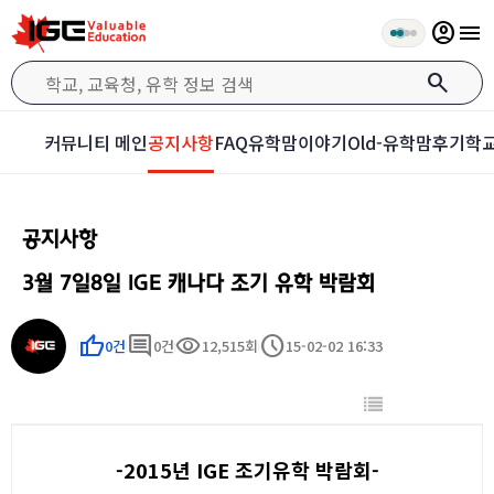
account_circle
menu
search
커뮤니티 메인
공지사항
FAQ
유학맘이야기
Old-유학맘후기
학교
공지사항
3월 7일8일 IGE 캐나다 조기 유학 박람회
thumb_up
comment
visibility
schedule
0건
0건
12,515회
15-02-02 16:33
-2015년 IGE 조기유학 박람회-