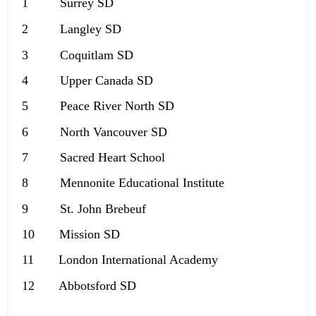
1
Surrey SD
2
Langley SD
3
Coquitlam SD
4
Upper Canada SD
5
Peace River North SD
6
North Vancouver SD
7
Sacred Heart School
8
Mennonite Educational Institute
9
St. John Brebeuf
10
Mission SD
11
London International Academy
12 Abbotsford SD