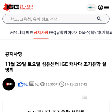
account_circle
menu
search
커뮤니티 메인
공지사항
FAQ
유학맘이야기
Old-유학맘후기
학교
공지사항
11월 29일 토요일 섬유센터 IGE 캐나다 조기유학 설
명회
thumb_up
comment
visibility
schedule
0건
0건
12,553회
14-11-12 15:42