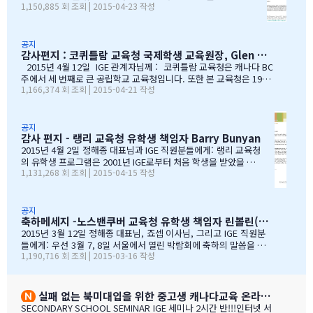
1,150,885 회 조회 | 2015-04-23 작성
를 대신해 앞장 서 이끌어 주신선생님들의 졸업식이라 해도
수 있음에 만족하고 있습니다. I.G.E는 지난 10년간 써리 교육
과언이 아닐 듯 합니다.고비고비마다 힘이되어 주신선생님
청의 소중한 파트너로서 많은 일을 해주었습니다. I.G.E는 써
들, 한분 한분께 깊은 감사의 인사를 전하고 싶습니다.특히
리 지역에서 공부하는 학생들이 수준 높은 교육 과정을 경험할
나조카처럼 야단도치시고 때로는 버릇없이 한 행동들에도너
수 있도록 많은 도움을 주었습니다. 특별히 정해종 대표님을 비
공지
감사편지 : 코퀴틀람 교육청 국제학생 교육원장, Glen Conley
그러이 이해해주신 조셉이사님,아이들의 구멍난 빈 자리를
롯한 많은 I.G.E의 직원 여러분께서 종합적인 오리엔테이션과
말없이…
정착서비스, 방과후 프로그램, 홈스테이 프로그램을 비롯한 다
2015년 4월 12일 IGE 관계자님께 : 코퀴틀람 교육청은 캐나다 BC
양한 서비스를 제공해 주시는 등 물심양면의 지원을 해주셨습
주에서 세 번째로 큰 공립학교 교육청입니다. 또한 본 교육청은 1999
1,166,374 회 조회 | 2015-04-21 작성
니다. 이 같은 집중적 학습관리와 준비 프로그램, 그리고 지속
년부터 ‘국제학생 프로그램’을 제공해왔으며, 현재 캐나다에서 가장
적인 관리가 있었기에 써리 지역의 유학생들은 새로운 환경에
성공적인 공립학교 프로그램으로 자리매김하고 있습니다. 그리고 이
보다 빠르게 적응할 수 있었습니다. 저희 교육청은 앞으로도
와 같은 성과는 IGE 유학원이 저희 교육청과 파트너로서 협력해왔기
써리로의 유학을 희망하는 국제학생들을 위해 I.G.E와 협력 관
때문에 이루어낼 수 있었던 것이라고 생각합니다. 코퀴틀람 교육청
공지
감사 편지 - 랭리 교육청 유학생 책임자 Barry Bunyan
계를 유지해나갈 수 있…
이 IGE를 통해 국제학생 프로그램을 제공해 온지도 10년이 되어갑니
다. 그리고 이렇게 긴 시간 동안 많은 가족과 학생들이 캐나다에 잘
2015년 4월 2일 정해종 대표님과 IGE 직원분들에게: 랭리 교육청
정착하여 공부할 수 있었던 데에는, 정해종 대표님을 비롯하여 모든 I
의 유학생 프로그램은 2001년 IGE로부터 처음 학생을 받았을 때
1,131,268 회 조회 | 2015-04-15 작성
GE 직원의 헌신적인 노력이 있었음을 잘 알고 있습니다. 우리는 IGE
부터 IGE와 오랜 시간동안 신뢰있는 관계로 좋은 시간을 보내왔습
의 이 같은 노력과 헌신적인 지원에 매우 감사 드리며, 다시 한 번 IGE
니다. 해가 지나면서 IGE는 한국에서 가장 좋은 파트너 중 하나로
가 코퀴틀람 교육청의 가장 소중한 협력사임을 말…
자리매김 하였고, 우리는 매년 IGE가 주최하는 학생과 학부모 박
람회에 참가하길 고대합니다. IGE 직원들은 조직 기술과 정보의
공지
축하메세지 -노스밴쿠버 교육청 유학생 책임자 린볼린(Lynne Bolen) 편지
상세함, 그리고 테이블에 앉아 학부모님들과 소통할 때 IGE 통역
사 분들의 친절함과 지지적인 태도는 저에게 지속적으로 깊은 인
2015년 3월 12일 정해종 대표님, 죠셉 이사님, 그리고 IGE 직원분
상을 줍니다. 랭리는 한국인 가족들이 해외 유학지로 고려할 핵심
들에게: 우선 3월 7, 8일 서울에서 열린 박람회에 축하의 말씀을 전
1,190,716 회 조회 | 2015-03-16 작성
유학 지역이 되었습니다. 우리는 서울에 다른 유학원들과도 파트
합니다. 이 틀간의 박람회를 개최하는 동안 많은 관심을 보여준 한국
너를 맺고 일을 하지만, IGE는 우리에게 중요한 동업자입니다. 우
인 가족들께서 꾸준히 방문해 주셨던 것은 좋은 조짐이며, IGE에 더
리의 공통된 노력을 통하여 지난 7년동안 수백 명의 학생들을 랭
많은 가족들이 생길 것으로 보여집니다. 노스밴쿠버 교육청과 이번
리의 학교들로 즐겁게 맞이할 수 있었습니다. IGE 직원분들과 함
박람회에 참가한 모든 교육청들에게도 이와 같은 좋은 일이 있기를
실패 없는 북미대입을 위한 중고생 캐나다교육 온라인 ZOOM 설명회 8월 27일(목)
께 협력하여 일하는 과정을 통해 우리는 한국 사…
바랍니다. 과거에 박람회 때마다 통역관을 배치해 주신 것에 대해 감
SECONDARY SCHOOL SEMINAR IGE 세미나 2시간 반!!!인터넷 서