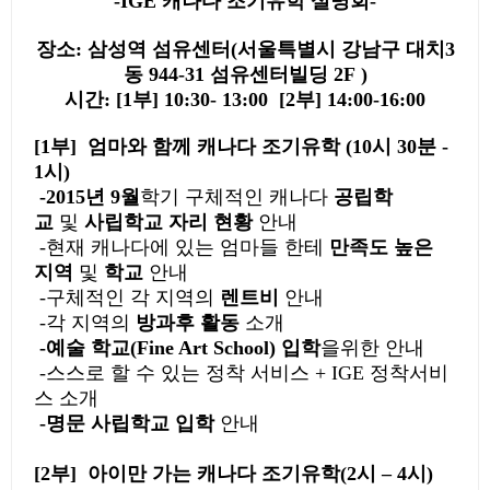
-IGE
캐나다 조기유학 설명회-
장소: 삼성역 섬유센터(서울특별시 강남구 대치3
동 944-31 섬유센터빌딩 2F )
시간: [1부] 10:30- 13:00 [2부] 14:00-16:00
[1
부] 엄마와 함께 캐나다 조기유학
(
10
시
30
분
-
1
시
)
-2015
년
9
월
학기 구체적인 캐나다
공립학
교
및
사립학교 자리 현황
안내
-현재 캐나다에 있는 엄마들 한테
만족도 높은
지역
및
학교
안내
-구체적인 각 지역의
렌트비
안내
-각 지역의
방과후 활동
소개
-예술 학교
(Fine Art School)
입학
을위한 안내
-스스로 할 수 있는 정착 서비스
+ IGE
정착서비
스 소개
-명문 사립학교
입학
안내
[2
부] 아이만 가는 캐나다 조기유학
(2
시
– 4
시
)