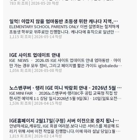
783 회 조회 | 2026-05-20 작성
다. PC로 사용 하는 카카오톡 역시 불통이 될것 입니다. 전화,카카오
톡 모두 인터넷 연동이라 불가피 하게 해당 시간 동안 서비스 제한 됨
을 안내 드립니다. 정전 해지 이후에 정상적인 업무 복귀후 차례로 안
내드리겟습니다.
일억! 아깝지 않을 엄마동반 초등생 위한 캐나다 지역,학교 선택 설명회 5월28(목)
ELEMENTARY SCHOOL PARENTS ONLY 이번 설명회는 철저하게
초등생 학부모 위주로만 진행합니다. 캐나다에 휴직으로 일년만 가
1,115 회 조회 | 2026-05-14 작성
야 하는 가족, 초등생 영어교육 · 북미체험 · 가족 휴식을 위해 캐나
다 조기유학을 알아보는 가족을 위한 설명회입니다. ZOOM 온라인
설명회 5월 28일 (목) 오전 11시 ~ 1시 …
IGE 사이트 업데이트 안내
IGE NEWS · 2026.05 IGE 사이트 업데이트 안내 엄마동반 · 아이
만 가는 경우 모두 정비, 그리고 페이지별 짧은 가이드 iglobaleduca
1,056 회 조회 | 2026-05-08 작성
tion.org 가 새로 업데이트되었습니다. 이번에는 "엄마동반"과 "아
이만 가는 경우" 함께 정비되었습니다. 엄마(또는 아빠)가 함께 가시
는 경우, "교육청별 연간 예산 한눈에 보기" 가 새로 들어갔습니다.
학비 + 2베드 기준 렌트비 + 자녀 한 명 기준 생활비를 모두 합친 1년
노스밴쿠버 · 랭리 IGE 미니 박람회 안내 - 2026년 5월 9일(토) · 10일(일)
예산을 교육청별로 비교해 보실 수 있습니다. 추천 사립학교와 유학
IGE MINI FAIR · 2026노스밴쿠버·랭리BC주 공립 교육청 직접 방
맘들의 리얼한 후기도 같은 페이지에 함께 모았습니다. 자녀가 혼자
한사전 예약제 1:1 상담 일시2026년 5월 9일(토) · 10일(일토오전 1
가는 경우, 홈스테이·보딩스쿨·관리형 세 가지 형태를 한 …
1,536 회 조회 | 2026-04-15 작성
1시 — 오후 3시장소IGE 도곡동 사무실서울시 강남구 언주로 201, 2
01호 · 도곡동 SK리더스뷰형태사전 예약제 1:1 상담참가 교육청노
스밴쿠버 · 랭리 (BC주)참 가 신 청 하 기클릭 시 페이지 하단의 참
가등록 폼으로 이동합니다SECTION 01 · 방한 교육청노스밴쿠버
IGE홈페이지 2월17일(구정) 서버 이전으로 중지 됩니다.- 이해 부탁 드리며
교육청NORTH VANCOUVER · SD 44 밴쿠버 다운타운에서 Lions
안녕하세요,캐유맘, IGE 회원 여러분.보다 나은 서비스를 제공해 드
Gate Bridge를 건너면 20분 내로 도착하는 근교 주거 중심 지역입
리기 위해 서버 이전 작업을 진행합니다.이에 따라 설날 당일(1월 29
니다. 산·바다·숲이 어우러진 자연환경과, 밴쿠버 메트로 지역 중 가
1,819 회 조회 | 2026-02-14 작성
일) 오전 중 IGE 홈페이지(iglobaleducation.org) 접속이 일시적으