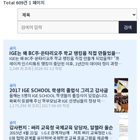
Total 609건
1 페이지
검색
공지
IGE는 왜 BC주·온타리오주 학교 랭킹을 직접 만들었을까?
IGE는 왜 BC주·온타리오주 학교 랭킹을 직접 만들게 되었을까? "프
레이저 인스티튜트 랭킹이 중단된 이후, 1년간의 데이터 정리 과정을
2,349 회 조회 | 2026-01-12 작성
공유합니다" 처음부터 랭킹을 만들려던 건 아니었습니다 IGE도 그동
안 캐나다 학교 랭킹 중 가장 널리 알려진 프레이저 인스티튜트(Fras
er Institute)의 랭킹을 참고해왔습니다. 학교 상담 시 참고 자료로
활용하기 좋았습니다. 그런데 문제가 생겼습니다. BC주 세컨더리 랭
공지
2017 IGE SCHOOL 학생의 졸업식 그리고 감사글
킹이 지난 7~8년 동안 업데이트되지 않고 있었습니다. 최근 자료로 B
C주 세컨더리 학교들의 현황을 파악하고 싶었는데, 참고할 만한 데이
올해는 5명의 IGE SCHOOL 학생들의 졸업식이 있었습니다.
터가 없어 어려움이 있었습니다. 그래서 직접 자료를 찾아보기 시작
묵묵히 응원해 주신 학부모님과 IGE 선생님들의 정성 덕에
1,175,390 회 조회 | 2017-06-09 작성
했습니다. '혹시 어딘가에 최신 학업 데이터가 있지 않을까?' 하는 마
모두 원하는 대학에 진학을 하게 되었음을 진심으로 감사드
음으로요. BC주 정부 데이터를 발견하다 며칠간 인터넷을 찾아보다
립니다. 학부모님들과 선생님이 IGE SCHOOL Band에 남긴
가 BC주 정부에서 발표한 주정부 시험 결과 데이터를…
글과 사진을 공유 합니다. Choi 기*맘 2017년 6월 7일 오후
1:52 39 읽음 한국시간으로 오늘 저녁 st.john졸업식이 시
공지
감사편지 : 써리 교육청 국제교육 담당자, 알젤라 올슨
작됩니다.오늘 졸업식에는 개인적인 사정으로 함께하지 못
하지만아쉬운 마음을 담아 함께 축하의 인사를 전합니다.오
2015년 4월 21일 I.G.E 관계자님께 저희 써리 교육청은 I.G.
늘 졸업식이 아이들만의 졸업식이 아닌몇년동안 저희 부모
E와 협력 관계를 유지하며 국제학생 교육 프로그램을 제공해올