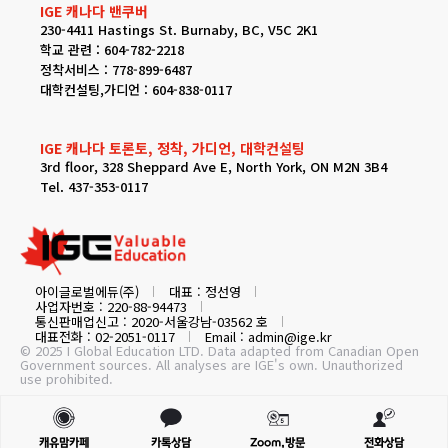
IGE 캐나다 밴쿠버
230-4411 Hastings St. Burnaby, BC, V5C 2K1
학교 관련 : 604-782-2218
정착서비스 : 778-899-6487
대학컨설팅,가디언 : 604-838-0117
IGE 캐나다 토론토, 정착, 가디언, 대학컨설팅
3rd floor, 328 Sheppard Ave E, North York, ON M2N 3B4
Tel. 437-353-0117
아이글로벌에듀(주)
대표 : 정선영
사업자번호 : 220-88-94473
통신판매업신고 : 2020-서울강남-03562 호
대표전화 : 02-2051-0117
Email : admin@ige.kr
© 2025 I Global Education LTD. Data adapted from Canadian Open
Government sources. All analyses are IGE's own. Unauthorized
use prohibited.
캐유맘카페
카톡상담
Zoom,방문
전화상담