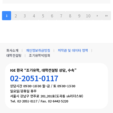
장 낮은 수준의 범죄율로, 엄마와 아이가 함께 생활하기에 안전하고
로 제한될 예정입니다.불편을 드려 죄송하며, 빠르게 정상화하도록
쾌적한 환경을 제공합니다.…
하겠습니다.모두 즐겁고 따뜻한 설 연휴 보내시길 바랍니다. ????— I
GE (I Global Education)
2
3
4
5
6
7
8
9
10
1
회사소개
개인정보취급방침
저작권 및 데이터 정책
대학컨설팅
조기유학박람회
IGE 한국 “조기유학, 대학컨설팅 상담, 수속”
02-2051-0117
상담시간 09:00~18:00 월~금 / 토 09:00~13:00
일요일/공휴일 휴무
서울시 강남구 언주로 201,201호(도곡동 sk리더스뷰)
Tel. 02-2051-0117 / Fax. 02-6442-5220