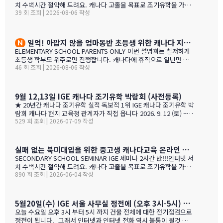
사 드립니다. 특히 이번 주말 동안 세 명의 훌륭한 통역관과 일할 수
치 수백시간 절약해 드려요. 캐나다 고졸을 목표로 조기유학을 가지
있게 기회를 주셔서 고맙습니다. 세 분 모두 노스밴쿠버에 대해 자세
39 회 조회 | 2026-08-06 작성
는 않죠. 어떤 경우에도 중요한 것은 대학!!! 20년간 캐나다 조기유학
히 알고 있었으며, 미국이나 캐나다에서 직접 겪은 해외경험들을 나
#1 — 캐나다에서 가디언과 대학 컨설팅 경험을 생생히 전달 드립니
눌 수 있어서 많은 도움이 되었습니다. 노스밴쿠버가 오랜 시간 IGE
다. 현재 캐나다에 있는 중고생 학부모님(유학맘, 영주권, 시민권)들
와 IC…
도 참가 가능합니다. 한국과 캐나다 부모님들의 궁금증과 고민을 같
일억! 아깝지 않을 엄마동반 초등생 위한 캐나다 지역,학교 선택 설명회 8월25(화)
이 공유할 수 있습니다. …
ELEMENTARY SCHOOL PARENTS ONLY 이번 설명회는 철저하게
초등생 학부모 위주로만 진행합니다. 캐나다에 휴직으로 일년만 가
46 회 조회 | 2026-08-06 작성
야 하는 가족, 초등생 영어교육 · 북미체험 · 가족 휴식을 위해 캐나
다 조기유학을 알아보는 가족을 위한 설명회입니다. ZOOM 온라인
설명회 8월 25일 (화) 오전 11시 ~ 1시 밴쿠버 8월 24일 (월) 오후 7시
~ 9시 …
9월 12,13일 IGE 캐나다 조기유학 박람회 (사전등록)
★ 20년간 캐나다 조기유학 실적 독보적 1위 IGE 캐나다 조기유학 박
람회 캐나다 현지 교육청 관계자가 직접 옵니다 2026. 9. 12 (토) ~ 9.
529 회 조회 | 2026-07-09 작성
13 (일) 오전 11시 ~ 오후 5시 · 사전등록 필수 일시 2026년 9월 12
일(토) ~ 13일(일) · 오전 11시 ~ 오후 5시 장소 라이프 비즈니스 센터
(서울특별시 서초구 서초대로40길 49) 신청 사전등록 필수 — 아래
신청서에서 바로 신청하세요 사전등록 혜택 미리 신청하면 이런 혜택
실패 없는 북미대입을 위한 중고생 캐나다교육 온라인 ZOOM 설명회 6월 16일(화)
이 있습니다 혜택 1 신청비 전액 면제 학생당 약 CAD $200~300 수
SECONDARY SCHOOL SEMINAR IGE 세미나 2시간 반!!!인터넷 서
속 신청비 면제 혜택 2 인기 공립학교 우선 배정 …
치 수백시간 절약해 드려요. 캐나다 고졸을 목표로 조기유학을 가지
890 회 조회 | 2026-06-04 작성
는 않죠. 어떤 경우에도 중요한 것은 대학!!! 20년간 캐나다 조기유학
#1 — 캐나다에서 가디언과 대학 컨설팅 경험을 생생히 전달 드립니
다. 현재 캐나다에 있는 중고생 학부모님(유학맘, 영주권, 시민권)들
도 참가 가능합니다. 한국과 캐나다 부모님들의 궁금증과 고민을 같
5월20일(수) IGE 서울 사무실 정전에 (오후 3시-5시) 따른 상담 업무 불가 안내
이 공유할 수 있습니다. …
오늘 수요일 오후 3시 부터 5시 까지 건물 전체에 대한 전기점검으로
정전이 됩니다. 그래서 인터넷과 인터넷 전화 역시 불통이 될것 입니