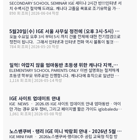
이 있습니다 혜택 1 신청비 전액 면제 학생당 약 CAD $200~300 수
SECONDARY SCHOOL SEMINAR IGE 세미나 2시간 반!!!인터넷 서
속 신청비 면제 혜택 2 인기 공립학교 우선 배정 …
치 수백시간 절약해 드려요. 캐나다 고졸을 목표로 조기유학을 가지
890 회 조회 | 2026-06-04 작성
는 않죠. 어떤 경우에도 중요한 것은 대학!!! 20년간 캐나다 조기유학
#1 — 캐나다에서 가디언과 대학 컨설팅 경험을 생생히 전달 드립니
다. 현재 캐나다에 있는 중고생 학부모님(유학맘, 영주권, 시민권)들
도 참가 가능합니다. 한국과 캐나다 부모님들의 궁금증과 고민을 같
5월20일(수) IGE 서울 사무실 정전에 (오후 3시-5시) 따른 상담 업무 불가 안내
이 공유할 수 있습니다. …
오늘 수요일 오후 3시 부터 5시 까지 건물 전체에 대한 전기점검으로
정전이 됩니다. 그래서 인터넷과 인터넷 전화 역시 불통이 될것 입니
784 회 조회 | 2026-05-20 작성
다. PC로 사용 하는 카카오톡 역시 불통이 될것 입니다. 전화,카카오
톡 모두 인터넷 연동이라 불가피 하게 해당 시간 동안 서비스 제한 됨
을 안내 드립니다. 정전 해지 이후에 정상적인 업무 복귀후 차례로 안
내드리겟습니다.
일억! 아깝지 않을 엄마동반 초등생 위한 캐나다 지역,학교 선택 설명회 5월28(목)
ELEMENTARY SCHOOL PARENTS ONLY 이번 설명회는 철저하게
초등생 학부모 위주로만 진행합니다. 캐나다에 휴직으로 일년만 가
1,116 회 조회 | 2026-05-14 작성
야 하는 가족, 초등생 영어교육 · 북미체험 · 가족 휴식을 위해 캐나
다 조기유학을 알아보는 가족을 위한 설명회입니다. ZOOM 온라인
설명회 5월 28일 (목) 오전 11시 ~ 1시 …
IGE 사이트 업데이트 안내
IGE NEWS · 2026.05 IGE 사이트 업데이트 안내 엄마동반 · 아이
만 가는 경우 모두 정비, 그리고 페이지별 짧은 가이드 iglobaleduca
1,061 회 조회 | 2026-05-08 작성
tion.org 가 새로 업데이트되었습니다. 이번에는 "엄마동반"과 "아
이만 가는 경우" 함께 정비되었습니다. 엄마(또는 아빠)가 함께 가시
는 경우, "교육청별 연간 예산 한눈에 보기" 가 새로 들어갔습니다.
학비 + 2베드 기준 렌트비 + 자녀 한 명 기준 생활비를 모두 합친 1년
노스밴쿠버 · 랭리 IGE 미니 박람회 안내 - 2026년 5월 9일(토) · 10일(일)
예산을 교육청별로 비교해 보실 수 있습니다. 추천 사립학교와 유학
IGE MINI FAIR · 2026노스밴쿠버·랭리BC주 공립 교육청 직접 방