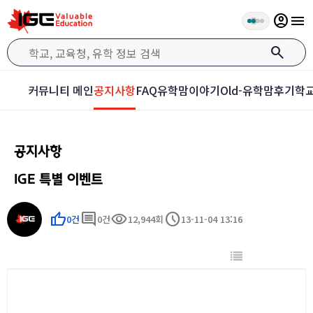
account_circle
menu
search
커뮤니티 메인
공지사항
FAQ
유학맘이야기
Old-유학맘후기
학교
공지사항
IGE 특별 이벤트
thumb_up
comment
visibility
schedule
0건
0건
12,944회
13-11-04 13:16