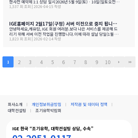
맘들의 리얼한 후기도 같은 페이지에 함께 모았습니다. 자녀가 혼자
한사전 예약제 1:1 상담 일시2026년 5월 9일(토) · 10일(일토오전 1
가는 경우, 홈스테이·보딩스쿨·관리형 세 가지 형태를 한 …
1,537 회 조회 | 2026-04-15 작성
1시 — 오후 3시장소IGE 도곡동 사무실서울시 강남구 언주로 201, 2
01호 · 도곡동 SK리더스뷰형태사전 예약제 1:1 상담참가 교육청노
스밴쿠버 · 랭리 (BC주)참 가 신 청 하 기클릭 시 페이지 하단의 참
가등록 폼으로 이동합니다SECTION 01 · 방한 교육청노스밴쿠버
IGE홈페이지 2월17일(구정) 서버 이전으로 중지 됩니다.- 이해 부탁 드리며
교육청NORTH VANCOUVER · SD 44 밴쿠버 다운타운에서 Lions
안녕하세요,캐유맘, IGE 회원 여러분.보다 나은 서비스를 제공해 드
Gate Bridge를 건너면 20분 내로 도착하는 근교 주거 중심 지역입
리기 위해 서버 이전 작업을 진행합니다.이에 따라 설날 당일(1월 29
니다. 산·바다·숲이 어우러진 자연환경과, 밴쿠버 메트로 지역 중 가
1,823 회 조회 | 2026-02-14 작성
일) 오전 중 IGE 홈페이지(iglobaleducation.org) 접속이 일시적으
장 낮은 수준의 범죄율로, 엄마와 아이가 함께 생활하기에 안전하고
로 제한될 예정입니다.불편을 드려 죄송하며, 빠르게 정상화하도록
쾌적한 환경을 제공합니다.…
하겠습니다.모두 즐겁고 따뜻한 설 연휴 보내시길 바랍니다. ????— I
GE (I Global Education)
2
3
4
5
6
7
8
9
10
1
회사소개
개인정보취급방침
저작권 및 데이터 정책
대학컨설팅
조기유학박람회
IGE 한국 “조기유학, 대학컨설팅 상담, 수속”