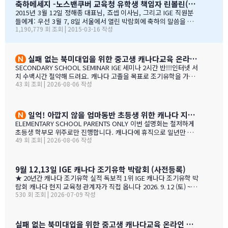
축하메세지 -노스밴쿠버 교육청 유학생 책임자 린볼린(Lynne Bolen) 편지
상세함, 그리고 테이블에 앉아 학부모님들과 소통할 때 IGE 통역
사 분들의 친절함과 지지적인 태도는 저에게 지속적으로 깊은 인
2015년 3월 12일 정해종 대표님, 죠셉 이사님, 그리고 IGE 직원분
상을 줍니다. 랭리는 한국인 가족들이 해외 유학지로 고려할 핵심
들에게: 우선 3월 7, 8일 서울에서 열린 박람회에 축하의 말씀을 전
1,190,779 회 조회 | 2015-03-16 작성
유학 지역이 되었습니다. 우리는 서울에 다른 유학원들과도 파트
합니다. 이 틀간의 박람회를 개최하는 동안 많은 관심을 보여준 한국
너를 맺고 일을 하지만, IGE는 우리에게 중요한 동업자입니다. 우
인 가족들께서 꾸준히 방문해 주셨던 것은 좋은 조짐이며, IGE에 더
리의 공통된 노력을 통하여 지난 7년동안 수백 명의 학생들을 랭
많은 가족들이 생길 것으로 보여집니다. 노스밴쿠버 교육청과 이번
리의 학교들로 즐겁게 맞이할 수 있었습니다. IGE 직원분들과 함
박람회에 참가한 모든 교육청들에게도 이와 같은 좋은 일이 있기를
실패 없는 북미대입을 위한 중고생 캐나다교육 온라인 ZOOM 설명회 8월 27일(목)
께 협력하여 일하는 과정을 통해 우리는 한국 사…
바랍니다. 과거에 박람회 때마다 통역관을 배치해 주신 것에 대해 감
SECONDARY SCHOOL SEMINAR IGE 세미나 2시간 반!!!인터넷 서
사 드립니다. 특히 이번 주말 동안 세 명의 훌륭한 통역관과 일할 수
치 수백시간 절약해 드려요. 캐나다 고졸을 목표로 조기유학을 가지
있게 기회를 주셔서 고맙습니다. 세 분 모두 노스밴쿠버에 대해 자세
43 회 조회 | 2026-08-06 작성
는 않죠. 어떤 경우에도 중요한 것은 대학!!! 20년간 캐나다 조기유학
히 알고 있었으며, 미국이나 캐나다에서 직접 겪은 해외경험들을 나
#1 — 캐나다에서 가디언과 대학 컨설팅 경험을 생생히 전달 드립니
눌 수 있어서 많은 도움이 되었습니다. 노스밴쿠버가 오랜 시간 IGE
다. 현재 캐나다에 있는 중고생 학부모님(유학맘, 영주권, 시민권)들
와 IC…
도 참가 가능합니다. 한국과 캐나다 부모님들의 궁금증과 고민을 같
일억! 아깝지 않을 엄마동반 초등생 위한 캐나다 지역,학교 선택 설명회 8월25(화)
이 공유할 수 있습니다. …
ELEMENTARY SCHOOL PARENTS ONLY 이번 설명회는 철저하게
초등생 학부모 위주로만 진행합니다. 캐나다에 휴직으로 일년만 가
49 회 조회 | 2026-08-06 작성
야 하는 가족, 초등생 영어교육 · 북미체험 · 가족 휴식을 위해 캐나
다 조기유학을 알아보는 가족을 위한 설명회입니다. ZOOM 온라인
설명회 8월 25일 (화) 오전 11시 ~ 1시 밴쿠버 8월 24일 (월) 오후 7시
~ 9시 …
9월 12,13일 IGE 캐나다 조기유학 박람회 (사전등록)
★ 20년간 캐나다 조기유학 실적 독보적 1위 IGE 캐나다 조기유학 박
람회 캐나다 현지 교육청 관계자가 직접 옵니다 2026. 9. 12 (토) ~ 9.
530 회 조회 | 2026-07-09 작성
13 (일) 오전 11시 ~ 오후 5시 · 사전등록 필수 일시 2026년 9월 12
일(토) ~ 13일(일) · 오전 11시 ~ 오후 5시 장소 라이프 비즈니스 센터
(서울특별시 서초구 서초대로40길 49) 신청 사전등록 필수 — 아래
신청서에서 바로 신청하세요 사전등록 혜택 미리 신청하면 이런 혜택
실패 없는 북미대입을 위한 중고생 캐나다교육 온라인 ZOOM 설명회 6월 16일(화)