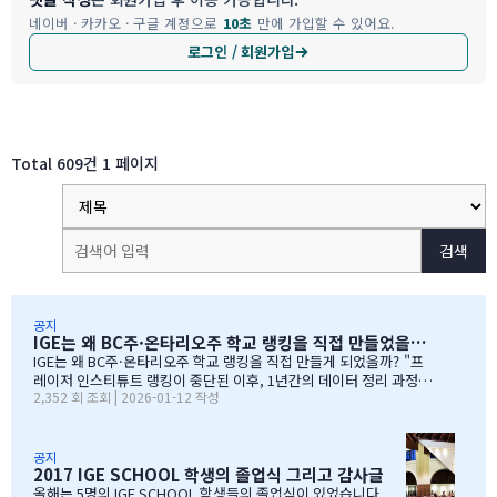
네이버 · 카카오 · 구글 계정으로
10초
만에 가입할 수 있어요.
로그인 / 회원가입
Total 609건
1 페이지
검색
공지
IGE는 왜 BC주·온타리오주 학교 랭킹을 직접 만들었을까?
IGE는 왜 BC주·온타리오주 학교 랭킹을 직접 만들게 되었을까? "프
레이저 인스티튜트 랭킹이 중단된 이후, 1년간의 데이터 정리 과정을
2,352 회 조회 | 2026-01-12 작성
공유합니다" 처음부터 랭킹을 만들려던 건 아니었습니다 IGE도 그동
안 캐나다 학교 랭킹 중 가장 널리 알려진 프레이저 인스티튜트(Fras
er Institute)의 랭킹을 참고해왔습니다. 학교 상담 시 참고 자료로
활용하기 좋았습니다. 그런데 문제가 생겼습니다. BC주 세컨더리 랭
공지
2017 IGE SCHOOL 학생의 졸업식 그리고 감사글
킹이 지난 7~8년 동안 업데이트되지 않고 있었습니다. 최근 자료로 B
C주 세컨더리 학교들의 현황을 파악하고 싶었는데, 참고할 만한 데이
올해는 5명의 IGE SCHOOL 학생들의 졸업식이 있었습니다.