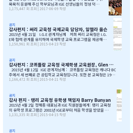
터가 없어 어려움이 있었습니다. 그래서 직접 자료를 찾아보기 시작
묵묵히 응원해 주신 학부모님과 IGE 선생님들의 정성 덕에
1,175,447 회 조회 | 2017-06-09 작성
했습니다. '혹시 어딘가에 최신 학업 데이터가 있지 않을까?' 하는 마
모두 원하는 대학에 진학을 하게 되었음을 진심으로 감사드
음으로요. BC주 정부 데이터를 발견하다 며칠간 인터넷을 찾아보다
립니다. 학부모님들과 선생님이 IGE SCHOOL Band에 남긴
가 BC주 정부에서 발표한 주정부 시험 결과 데이터를…
글과 사진을 공유 합니다. Choi 기*맘 2017년 6월 7일 오후
1:52 39 읽음 한국시간으로 오늘 저녁 st.john졸업식이 시
공지
감사편지 : 써리 교육청 국제교육 담당자, 알젤라 올슨
작됩니다.오늘 졸업식에는 개인적인 사정으로 함께하지 못
하지만아쉬운 마음을 담아 함께 축하의 인사를 전합니다.오
2015년 4월 21일 I.G.E 관계자님께 저희 써리 교육청은 I.G.
늘 졸업식이 아이들만의 졸업식이 아닌몇년동안 저희 부모
E와 협력 관계를 유지하며 국제학생 교육 프로그램을 제공해올
1,150,961 회 조회 | 2015-04-23 작성
를 대신해 앞장 서 이끌어 주신선생님들의 졸업식이라 해도
수 있음에 만족하고 있습니다. I.G.E는 지난 10년간 써리 교육
과언이 아닐 듯 합니다.고비고비마다 힘이되어 주신선생님
청의 소중한 파트너로서 많은 일을 해주었습니다. I.G.E는 써
들, 한분 한분께 깊은 감사의 인사를 전하고 싶습니다.특히
리 지역에서 공부하는 학생들이 수준 높은 교육 과정을 경험할
나조카처럼 야단도치시고 때로는 버릇없이 한 행동들에도너
수 있도록 많은 도움을 주었습니다. 특별히 정해종 대표님을 비
공지
감사편지 : 코퀴틀람 교육청 국제학생 교육원장, Glen Conley
그러이 이해해주신 조셉이사님,아이들의 구멍난 빈 자리를
롯한 많은 I.G.E의 직원 여러분께서 종합적인 오리엔테이션과
말없이…
정착서비스, 방과후 프로그램, 홈스테이 프로그램을 비롯한 다
2015년 4월 12일 IGE 관계자님께 : 코퀴틀람 교육청은 캐나다 BC
양한 서비스를 제공해 주시는 등 물심양면의 지원을 해주셨습
주에서 세 번째로 큰 공립학교 교육청입니다. 또한 본 교육청은 1999
1,166,472 회 조회 | 2015-04-21 작성
니다. 이 같은 집중적 학습관리와 준비 프로그램, 그리고 지속
년부터 ‘국제학생 프로그램’을 제공해왔으며, 현재 캐나다에서 가장
적인 관리가 있었기에 써리 지역의 유학생들은 새로운 환경에
성공적인 공립학교 프로그램으로 자리매김하고 있습니다. 그리고 이
보다 빠르게 적응할 수 있었습니다. 저희 교육청은 앞으로도
와 같은 성과는 IGE 유학원이 저희 교육청과 파트너로서 협력해왔기
써리로의 유학을 희망하는 국제학생들을 위해 I.G.E와 협력 관
때문에 이루어낼 수 있었던 것이라고 생각합니다. 코퀴틀람 교육청
공지
감사 편지 - 랭리 교육청 유학생 책임자 Barry Bunyan
계를 유지해나갈 수 있…
이 IGE를 통해 국제학생 프로그램을 제공해 온지도 10년이 되어갑니
다. 그리고 이렇게 긴 시간 동안 많은 가족과 학생들이 캐나다에 잘
2015년 4월 2일 정해종 대표님과 IGE 직원분들에게: 랭리 교육청
정착하여 공부할 수 있었던 데에는, 정해종 대표님을 비롯하여 모든 I
의 유학생 프로그램은 2001년 IGE로부터 처음 학생을 받았을 때
1,131,335 회 조회 | 2015-04-15 작성
GE 직원의 헌신적인 노력이 있었음을 잘 알고 있습니다. 우리는 IGE
부터 IGE와 오랜 시간동안 신뢰있는 관계로 좋은 시간을 보내왔습
의 이 같은 노력과 헌신적인 지원에 매우 감사 드리며, 다시 한 번 IGE
니다. 해가 지나면서 IGE는 한국에서 가장 좋은 파트너 중 하나로
가 코퀴틀람 교육청의 가장 소중한 협력사임을 말…
자리매김 하였고, 우리는 매년 IGE가 주최하는 학생과 학부모 박
람회에 참가하길 고대합니다. IGE 직원들은 조직 기술과 정보의
공지