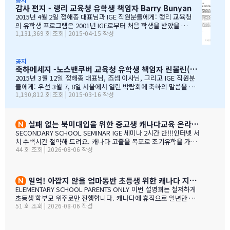
감사 편지 - 랭리 교육청 유학생 책임자 Barry Bunyan
계를 유지해나갈 수 있…
이 IGE를 통해 국제학생 프로그램을 제공해 온지도 10년이 되어갑니
다. 그리고 이렇게 긴 시간 동안 많은 가족과 학생들이 캐나다에 잘
2015년 4월 2일 정해종 대표님과 IGE 직원분들에게: 랭리 교육청
정착하여 공부할 수 있었던 데에는, 정해종 대표님을 비롯하여 모든 I
의 유학생 프로그램은 2001년 IGE로부터 처음 학생을 받았을 때
1,131,369 회 조회 | 2015-04-15 작성
GE 직원의 헌신적인 노력이 있었음을 잘 알고 있습니다. 우리는 IGE
부터 IGE와 오랜 시간동안 신뢰있는 관계로 좋은 시간을 보내왔습
의 이 같은 노력과 헌신적인 지원에 매우 감사 드리며, 다시 한 번 IGE
니다. 해가 지나면서 IGE는 한국에서 가장 좋은 파트너 중 하나로
가 코퀴틀람 교육청의 가장 소중한 협력사임을 말…
자리매김 하였고, 우리는 매년 IGE가 주최하는 학생과 학부모 박
람회에 참가하길 고대합니다. IGE 직원들은 조직 기술과 정보의
공지
축하메세지 -노스밴쿠버 교육청 유학생 책임자 린볼린(Lynne Bolen) 편지
상세함, 그리고 테이블에 앉아 학부모님들과 소통할 때 IGE 통역
사 분들의 친절함과 지지적인 태도는 저에게 지속적으로 깊은 인
2015년 3월 12일 정해종 대표님, 죠셉 이사님, 그리고 IGE 직원분
상을 줍니다. 랭리는 한국인 가족들이 해외 유학지로 고려할 핵심
들에게: 우선 3월 7, 8일 서울에서 열린 박람회에 축하의 말씀을 전
1,190,812 회 조회 | 2015-03-16 작성
유학 지역이 되었습니다. 우리는 서울에 다른 유학원들과도 파트
합니다. 이 틀간의 박람회를 개최하는 동안 많은 관심을 보여준 한국
너를 맺고 일을 하지만, IGE는 우리에게 중요한 동업자입니다. 우
인 가족들께서 꾸준히 방문해 주셨던 것은 좋은 조짐이며, IGE에 더
리의 공통된 노력을 통하여 지난 7년동안 수백 명의 학생들을 랭
많은 가족들이 생길 것으로 보여집니다. 노스밴쿠버 교육청과 이번
리의 학교들로 즐겁게 맞이할 수 있었습니다. IGE 직원분들과 함
박람회에 참가한 모든 교육청들에게도 이와 같은 좋은 일이 있기를
실패 없는 북미대입을 위한 중고생 캐나다교육 온라인 ZOOM 설명회 8월 27일(목)
께 협력하여 일하는 과정을 통해 우리는 한국 사…
바랍니다. 과거에 박람회 때마다 통역관을 배치해 주신 것에 대해 감
SECONDARY SCHOOL SEMINAR IGE 세미나 2시간 반!!!인터넷 서
사 드립니다. 특히 이번 주말 동안 세 명의 훌륭한 통역관과 일할 수
치 수백시간 절약해 드려요. 캐나다 고졸을 목표로 조기유학을 가지
있게 기회를 주셔서 고맙습니다. 세 분 모두 노스밴쿠버에 대해 자세
44 회 조회 | 2026-08-06 작성
는 않죠. 어떤 경우에도 중요한 것은 대학!!! 20년간 캐나다 조기유학
히 알고 있었으며, 미국이나 캐나다에서 직접 겪은 해외경험들을 나
#1 — 캐나다에서 가디언과 대학 컨설팅 경험을 생생히 전달 드립니
눌 수 있어서 많은 도움이 되었습니다. 노스밴쿠버가 오랜 시간 IGE
다. 현재 캐나다에 있는 중고생 학부모님(유학맘, 영주권, 시민권)들
와 IC…
도 참가 가능합니다. 한국과 캐나다 부모님들의 궁금증과 고민을 같
일억! 아깝지 않을 엄마동반 초등생 위한 캐나다 지역,학교 선택 설명회 8월25(화)
이 공유할 수 있습니다. …
ELEMENTARY SCHOOL PARENTS ONLY 이번 설명회는 철저하게
초등생 학부모 위주로만 진행합니다. 캐나다에 휴직으로 일년만 가
51 회 조회 | 2026-08-06 작성
야 하는 가족, 초등생 영어교육 · 북미체험 · 가족 휴식을 위해 캐나
다 조기유학을 알아보는 가족을 위한 설명회입니다. ZOOM 온라인
설명회 8월 25일 (화) 오전 11시 ~ 1시 밴쿠버 8월 24일 (월) 오후 7시