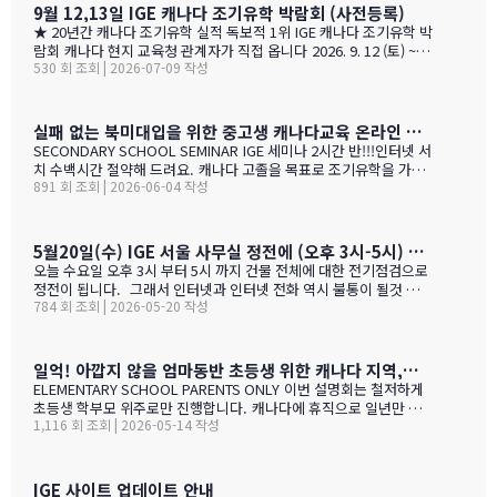
~ 9시 …
9월 12,13일 IGE 캐나다 조기유학 박람회 (사전등록)
★ 20년간 캐나다 조기유학 실적 독보적 1위 IGE 캐나다 조기유학 박
람회 캐나다 현지 교육청 관계자가 직접 옵니다 2026. 9. 12 (토) ~ 9.
530 회 조회 | 2026-07-09 작성
13 (일) 오전 11시 ~ 오후 5시 · 사전등록 필수 일시 2026년 9월 12
일(토) ~ 13일(일) · 오전 11시 ~ 오후 5시 장소 라이프 비즈니스 센터
(서울특별시 서초구 서초대로40길 49) 신청 사전등록 필수 — 아래
신청서에서 바로 신청하세요 사전등록 혜택 미리 신청하면 이런 혜택
실패 없는 북미대입을 위한 중고생 캐나다교육 온라인 ZOOM 설명회 6월 16일(화)
이 있습니다 혜택 1 신청비 전액 면제 학생당 약 CAD $200~300 수
SECONDARY SCHOOL SEMINAR IGE 세미나 2시간 반!!!인터넷 서
속 신청비 면제 혜택 2 인기 공립학교 우선 배정 …
치 수백시간 절약해 드려요. 캐나다 고졸을 목표로 조기유학을 가지
891 회 조회 | 2026-06-04 작성
는 않죠. 어떤 경우에도 중요한 것은 대학!!! 20년간 캐나다 조기유학
#1 — 캐나다에서 가디언과 대학 컨설팅 경험을 생생히 전달 드립니
다. 현재 캐나다에 있는 중고생 학부모님(유학맘, 영주권, 시민권)들
도 참가 가능합니다. 한국과 캐나다 부모님들의 궁금증과 고민을 같
5월20일(수) IGE 서울 사무실 정전에 (오후 3시-5시) 따른 상담 업무 불가 안내
이 공유할 수 있습니다. …
오늘 수요일 오후 3시 부터 5시 까지 건물 전체에 대한 전기점검으로
정전이 됩니다. 그래서 인터넷과 인터넷 전화 역시 불통이 될것 입니
784 회 조회 | 2026-05-20 작성
다. PC로 사용 하는 카카오톡 역시 불통이 될것 입니다. 전화,카카오
톡 모두 인터넷 연동이라 불가피 하게 해당 시간 동안 서비스 제한 됨
을 안내 드립니다. 정전 해지 이후에 정상적인 업무 복귀후 차례로 안
내드리겟습니다.
일억! 아깝지 않을 엄마동반 초등생 위한 캐나다 지역,학교 선택 설명회 5월28(목)
ELEMENTARY SCHOOL PARENTS ONLY 이번 설명회는 철저하게
초등생 학부모 위주로만 진행합니다. 캐나다에 휴직으로 일년만 가
1,116 회 조회 | 2026-05-14 작성
야 하는 가족, 초등생 영어교육 · 북미체험 · 가족 휴식을 위해 캐나
다 조기유학을 알아보는 가족을 위한 설명회입니다. ZOOM 온라인
설명회 5월 28일 (목) 오전 11시 ~ 1시 …
IGE 사이트 업데이트 안내