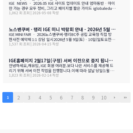
IGE NEWS · 2026.05 IGE 사이트 업데이트 안내 엄마동반 · 아이
만 가는 경우 모두 정비, 그리고 페이지별 짧은 가이드 iglobaleduca
1,062 회 조회 | 2026-05-08 작성
tion.org 가 새로 업데이트되었습니다. 이번에는 "엄마동반"과 "아
이만 가는 경우" 함께 정비되었습니다. 엄마(또는 아빠)가 함께 가시
는 경우, "교육청별 연간 예산 한눈에 보기" 가 새로 들어갔습니다.
학비 + 2베드 기준 렌트비 + 자녀 한 명 기준 생활비를 모두 합친 1년
노스밴쿠버 · 랭리 IGE 미니 박람회 안내 - 2026년 5월 9일(토) · 10일(일)
예산을 교육청별로 비교해 보실 수 있습니다. 추천 사립학교와 유학
IGE MINI FAIR · 2026노스밴쿠버·랭리BC주 공립 교육청 직접 방
맘들의 리얼한 후기도 같은 페이지에 함께 모았습니다. 자녀가 혼자
한사전 예약제 1:1 상담 일시2026년 5월 9일(토) · 10일(일토오전 1
가는 경우, 홈스테이·보딩스쿨·관리형 세 가지 형태를 한 …
1,537 회 조회 | 2026-04-15 작성
1시 — 오후 3시장소IGE 도곡동 사무실서울시 강남구 언주로 201, 2
01호 · 도곡동 SK리더스뷰형태사전 예약제 1:1 상담참가 교육청노
스밴쿠버 · 랭리 (BC주)참 가 신 청 하 기클릭 시 페이지 하단의 참
가등록 폼으로 이동합니다SECTION 01 · 방한 교육청노스밴쿠버
IGE홈페이지 2월17일(구정) 서버 이전으로 중지 됩니다.- 이해 부탁 드리며
교육청NORTH VANCOUVER · SD 44 밴쿠버 다운타운에서 Lions
안녕하세요,캐유맘, IGE 회원 여러분.보다 나은 서비스를 제공해 드
Gate Bridge를 건너면 20분 내로 도착하는 근교 주거 중심 지역입
리기 위해 서버 이전 작업을 진행합니다.이에 따라 설날 당일(1월 29
니다. 산·바다·숲이 어우러진 자연환경과, 밴쿠버 메트로 지역 중 가
1,823 회 조회 | 2026-02-14 작성
일) 오전 중 IGE 홈페이지(iglobaleducation.org) 접속이 일시적으
장 낮은 수준의 범죄율로, 엄마와 아이가 함께 생활하기에 안전하고
로 제한될 예정입니다.불편을 드려 죄송하며, 빠르게 정상화하도록
쾌적한 환경을 제공합니다.…
하겠습니다.모두 즐겁고 따뜻한 설 연휴 보내시길 바랍니다. ????— I
GE (I Global Education)
2
3
4
5
6
7
8
9
10
1