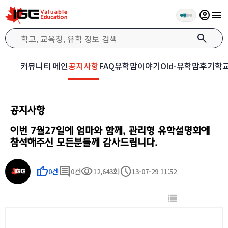
account_circle
menu
search
커뮤니티 메인
공지사항
FAQ
유학맘이야기
Old-유학맘후기
학교
공지사항
이번 7월27일에 엄마와 함께, 관리형 유학설명회에
참석해주신 모든분들께 감사드립니다.
thumb_up
comment
visibility
schedule
0건
0건
12,643회
13-07-29 11:52