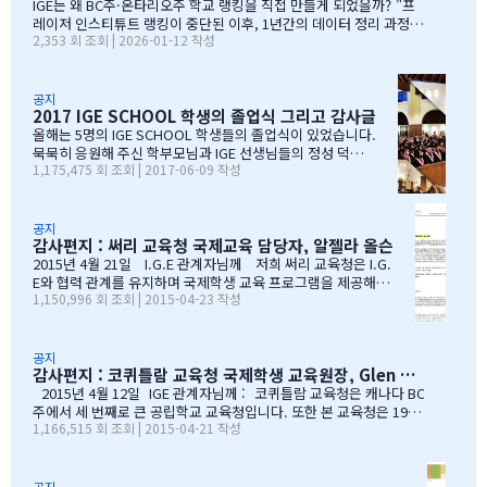
IGE는 왜 BC주·온타리오주 학교 랭킹을 직접 만들게 되었을까? "프
레이저 인스티튜트 랭킹이 중단된 이후, 1년간의 데이터 정리 과정을
2,353 회 조회 | 2026-01-12 작성
공유합니다" 처음부터 랭킹을 만들려던 건 아니었습니다 IGE도 그동
안 캐나다 학교 랭킹 중 가장 널리 알려진 프레이저 인스티튜트(Fras
er Institute)의 랭킹을 참고해왔습니다. 학교 상담 시 참고 자료로
활용하기 좋았습니다. 그런데 문제가 생겼습니다. BC주 세컨더리 랭
공지
2017 IGE SCHOOL 학생의 졸업식 그리고 감사글
킹이 지난 7~8년 동안 업데이트되지 않고 있었습니다. 최근 자료로 B
C주 세컨더리 학교들의 현황을 파악하고 싶었는데, 참고할 만한 데이
올해는 5명의 IGE SCHOOL 학생들의 졸업식이 있었습니다.
터가 없어 어려움이 있었습니다. 그래서 직접 자료를 찾아보기 시작
묵묵히 응원해 주신 학부모님과 IGE 선생님들의 정성 덕에
1,175,475 회 조회 | 2017-06-09 작성
했습니다. '혹시 어딘가에 최신 학업 데이터가 있지 않을까?' 하는 마
모두 원하는 대학에 진학을 하게 되었음을 진심으로 감사드
음으로요. BC주 정부 데이터를 발견하다 며칠간 인터넷을 찾아보다
립니다. 학부모님들과 선생님이 IGE SCHOOL Band에 남긴
가 BC주 정부에서 발표한 주정부 시험 결과 데이터를…
글과 사진을 공유 합니다. Choi 기*맘 2017년 6월 7일 오후
1:52 39 읽음 한국시간으로 오늘 저녁 st.john졸업식이 시
공지
감사편지 : 써리 교육청 국제교육 담당자, 알젤라 올슨
작됩니다.오늘 졸업식에는 개인적인 사정으로 함께하지 못
하지만아쉬운 마음을 담아 함께 축하의 인사를 전합니다.오
2015년 4월 21일 I.G.E 관계자님께 저희 써리 교육청은 I.G.
늘 졸업식이 아이들만의 졸업식이 아닌몇년동안 저희 부모
E와 협력 관계를 유지하며 국제학생 교육 프로그램을 제공해올
1,150,996 회 조회 | 2015-04-23 작성
를 대신해 앞장 서 이끌어 주신선생님들의 졸업식이라 해도
수 있음에 만족하고 있습니다. I.G.E는 지난 10년간 써리 교육
과언이 아닐 듯 합니다.고비고비마다 힘이되어 주신선생님
청의 소중한 파트너로서 많은 일을 해주었습니다. I.G.E는 써
들, 한분 한분께 깊은 감사의 인사를 전하고 싶습니다.특히
리 지역에서 공부하는 학생들이 수준 높은 교육 과정을 경험할
나조카처럼 야단도치시고 때로는 버릇없이 한 행동들에도너
수 있도록 많은 도움을 주었습니다. 특별히 정해종 대표님을 비
공지
감사편지 : 코퀴틀람 교육청 국제학생 교육원장, Glen Conley
그러이 이해해주신 조셉이사님,아이들의 구멍난 빈 자리를
롯한 많은 I.G.E의 직원 여러분께서 종합적인 오리엔테이션과
말없이…
정착서비스, 방과후 프로그램, 홈스테이 프로그램을 비롯한 다
2015년 4월 12일 IGE 관계자님께 : 코퀴틀람 교육청은 캐나다 BC
양한 서비스를 제공해 주시는 등 물심양면의 지원을 해주셨습
주에서 세 번째로 큰 공립학교 교육청입니다. 또한 본 교육청은 1999
1,166,515 회 조회 | 2015-04-21 작성
니다. 이 같은 집중적 학습관리와 준비 프로그램, 그리고 지속
년부터 ‘국제학생 프로그램’을 제공해왔으며, 현재 캐나다에서 가장
적인 관리가 있었기에 써리 지역의 유학생들은 새로운 환경에
성공적인 공립학교 프로그램으로 자리매김하고 있습니다. 그리고 이
보다 빠르게 적응할 수 있었습니다. 저희 교육청은 앞으로도
와 같은 성과는 IGE 유학원이 저희 교육청과 파트너로서 협력해왔기
써리로의 유학을 희망하는 국제학생들을 위해 I.G.E와 협력 관
때문에 이루어낼 수 있었던 것이라고 생각합니다. 코퀴틀람 교육청
공지