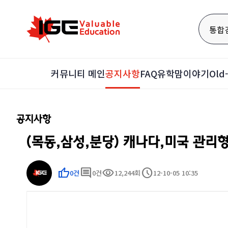
통합
커뮤니티 메인
공지사항
FAQ
유학맘이야기
Ol
공지사항
(목동,삼성,분당) 캐나다,미국 관리
thumb_up
comment
visibility
schedule
0건
0건
12,244회
12-10-05 10:35