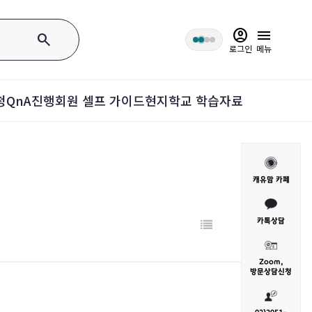
account_circle
menu
search
로그인
메뉴
청
QnA
진행회원 셀프 가이드
현지학교 학습자료
캐유맘 카페
카톡상담
Zoom,
방문
상담신청