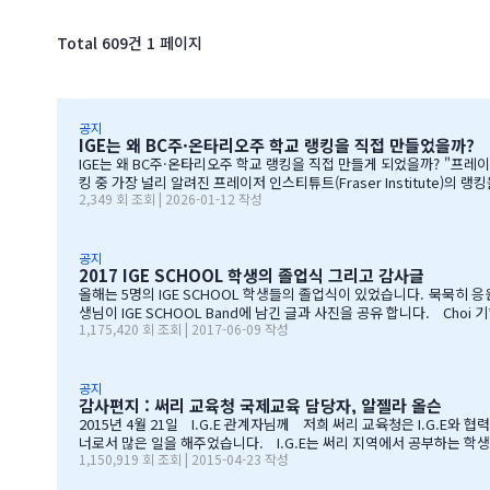
Total 609건
1 페이지
공지
IGE는 왜 BC주·온타리오주 학교 랭킹을 직접 만들었을까?
IGE는 왜 BC주·온타리오주 학교 랭킹을 직접 만들게 되었을까? "프레이저 인스티튜트 랭킹이 중단된 이후, 1년간의 데이터 정리 과정을 공유합니다" 처음부터 랭킹을 만들려던 건 아니었습니다 IGE도 그동안 캐나다 학교 랭
킹 중 가장 널리 알려진 프레이저 인스티튜트(Fraser Institute)의 랭킹을 참고해왔습니다. 학교 상담 시 참
2,349 회 조회 | 2026-01-12 작성
않고 있었습니다. 최근 자료로 BC주 세컨더리 학교들의 현황을 파악하고 싶었는데, 참고할 만한 데이터가 없어 어려움
을까?' 하는 마음으로요.
공지
2017 IGE SCHOOL 학생의 졸업식 그리고 감사글
올해는 5명의 IGE SCHOOL 학생들의 졸업식이 있었습니다. 묵묵히
생님이 IGE SCHOOL Band에 남긴 글과 사진을 공유 합니다. Choi 기*맘 2017년 6월 7일 오후 1:52 39 읽음 한국시간으로 오늘 저녁 st.john졸업식이 시작됩니다.오늘 졸업식에는 개인적
1,175,420 회 조회 | 2017-06-09 작성
함께하지 못하지만아쉬운 마음을 담아 함께 축하의 인사를 전합니다.오
합니다.고비고비마다 힘이되어 주신선생님들, 한분 한분께 깊은 감사
구멍난 빈 자리를 말없이…
공지
감사편지 : 써리 교육청 국제교육 담당자, 알젤라 올슨
2015년 4월 21일 I.G.E 관계자님께 저희 써리 교육청은 I.G.E와
너로서 많은 일을 해주었습니다. I.G.E는 써리 지역에서 공부하는 학생
1,150,919 회 조회 | 2015-04-23 작성
서 종합적인 오리엔테이션과 정착서비스, 방과후 프로그램, 홈스테이 프
리고 지속적인 관리가 있었기에 써리 지역의 유학생들은 새로운 환경에 