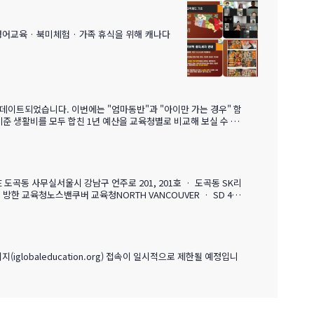
한 …
IGE 도곡동 사무실서울시 강남구 언주로 201, 201호 · 도곡동 SK리
방한 교육청노스밴쿠버 교육청NORTH VANCOUVER · SD 4
 지역 중 가장 낮은 수준의 범죄율로, 엄마와 아이가 함께 생활하기에
iglobaleducation.org) 접속이 일시적으로 제한될 예정입니