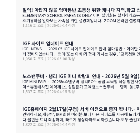
일억! 아깝지 않을 엄마동반 초등생 위한 캐나다 지역,학교 선
ELEMENTARY SCHOOL PARENTS ONLY 이번 설명회는 철저하게초등생 학부모 위주로만 진행합니다. 캐나다에 휴직으로 일년만 가야 하는 가족, 초등생 영어교육 · 북미체험 · 가족 휴식을 위해 캐나다
1,116 회 조회 | 2026-05-14 작성
IGE 사이트 업데이트 안내
IGE NEWS · 2026.05 IGE 사이트 업데이트 안내 엄마동반 · 아이만 가는 경우 모두 정비, 그리고 페이지별 짧은 가이드 iglobaleducation.org 가 새로 업데이트되었습니다. 이번에는 "엄마동반"과 "아이만 가는 경우" 함
께 정비되었습니다. 엄마(또는 아빠)가 함께 가시는 경우, "교육청별 연간 예산 한눈에 보기" 가 새로 들어갔습니다. 학비 + 2베드 기준 렌트비 + 자녀 한 명 기준 생활비를 모두 합친 1년 예산을 교육청별로 비교해 보실 수 있
1,058 회 조회 | 2026-05-08 작성
노스밴쿠버 · 랭리 IGE 미니 박람회 안내 - 2026년 5월 9일(토
IGE MINI FAIR · 2026노스밴쿠버·랭리BC주 공립 교육청 직접 방한사
더스뷰형태사전 예약제 1:1 상담참가 교육청노스밴쿠버 · 랭리 (BC주)참
1,537 회 조회 | 2026-04-15 작성
4 밴쿠버 다운타운에서 Lions Gate Bridge를 건너면 20분 내
안전하고 쾌적한 환경을 제공합니다.…
IGE홈페이지 2월17일(구정) 서버 이전으로 중지 됩니다.- 
안녕하세요,캐유맘, IGE 회원 여러분.보다 나은 서비스를 제공해 드리기 위해
다.불편을 드려 죄송하며, 빠르게 정상화하도록 하겠습니다.모두 즐겁고 따뜻한 설 
1,822 회 조회 | 2026-02-14 작성