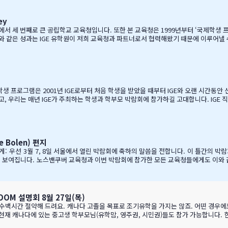
ey
C주에서 세 번째로 큰 공립학교 교육청입니다. 또한 본 교육청은 1999년부터 ‘국제학생
 같은 성과는 IGE 유학원이 저희 교육청과 파트너로서 협력해왔기 때문에 이루어낼
니다. 그리고 이렇게 긴 시간 동안 많은 가족과 학생들이 캐나다에 잘 정착하여 공부할 
E의 이 같은 노력과 헌신적인 지원에 매우 감사 드리며, 다시 한 번 IGE가 코퀴틀람 
유학생 프로그램은 2001년 IGE로부터 처음 학생을 받았을 때부터 IGE와 오랜 시간동
고, 우리는 매년 IGE가 주최하는 학생과 학부모 박람회에 참가하길 고대합니다. IGE 
적인 태도는 저에게 지속적으로 깊은 인상을 줍니다. 랭리는 한국인 가족들이 해외 유
리에게 중요한 동업자입니다. 우리의 공통된 노력을 통하여 지난 7년동안 수백 명의 학
 사…
Bolen) 편지
들에게: 우선 3월 7, 8일 서울에서 열린 박람회에 축하의 말씀을 전합니다. 이 틀간의
으로 보여집니다. 노스밴쿠버 교육청과 이번 박람회에 참가한 모든 교육청들에게도 이와
훌륭한 통역관과 일할 수 있게 기회를 주셔서 고맙습니다. 세 분 모두 노스밴쿠버에 대
와 IC…
OM 설명회 8월 27일(목)