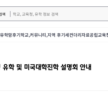
검색
d-유학맘후기
학교,커뮤니티,지역 후기
세컨더리자료
공립교육
형 유학 및 미국대학진학 설명회 안내