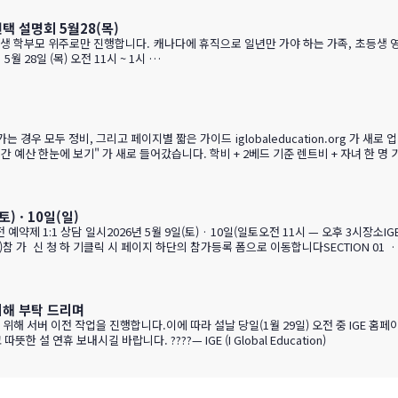
택 설명회 5월28(목)
조기유학을 알아보는 가족을 위한 설명회입니다. ZOOM 온라인 설명회 5월 28일 (목) 오전 11시 ~ 1시 …
습니다. 추천 사립학교와 유학맘들의 리얼한 후기도 같은 페이지에 함께 모았습니다. 자녀가 혼자 가는 경우, 홈스테이·보딩스쿨·관리형 세 가지 형태를 
) · 10일(일)
전 예약제 1:1 상담 일시2026년 5월 9일(토) · 10일(일토오전 11시 — 오후 3시장소
 가 신 청 하 기클릭 시 페이지 하단의 참가등록 폼으로 이동합니다SECTION 01 · 
로 도착하는 근교 주거 중심 지역입니다. 산·바다·숲이 어우러진 자연환경과, 밴쿠버 메트로
이해 부탁 드리며
 서버 이전 작업을 진행합니다.이에 따라 설날 당일(1월 29일) 오전 중 IGE 홈페이지(
연휴 보내시길 바랍니다. ????— IGE (I Global Education)