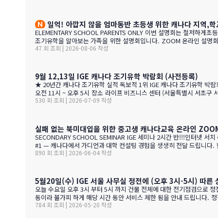
일억! 아깝지 않을 엄마동반 초등생 위한 캐나다 지역,학교
ELEMENTARY SCHOOL PARENTS ONLY 이번 설명회는 철저하게초등생 학부모 위주로만 진행합니다. 캐나다에 휴직으로 일년만 가야 하는 가족, 초등생 영어교육 · 북미체험 · 가족 휴식을 위해 캐나다
47 회 조회 | 2026-08-06 작성
9월 12,13일 IGE 캐나다 조기유학 박람회 (사전등록)
★ 20년간 캐나다 조기유학 실적 독보적 1위 IGE 캐나다 조기유학 박람회 캐나다 현지 교육청 관계자가 직접 옵니다 2026. 9. 12 (토) ~ 9. 13 (일) 오전 11시 ~ 오후 5시 · 사전등록 필수 일시 2026년 9월 12일(토) ~ 13일(일) ·
오전 11시 ~ 오후 5시 장소 라이프 비즈니스 센터 (서울특별시 서초구 서초대로40길 49) 신청 사전등록 필수 — 아래 신청서에서 바로 신청하세요 사전등록 혜택 미리 신청하면 이런 혜택이 있습니다 혜택 1 신청비 전액 면제
530 회 조회 | 2026-07-09 작성
실패 없는 북미대입을 위한 중고생 캐나다교육 온라인 ZOOM 
SECONDARY SCHOOL SEMINAR IGE 세미나 2시간 반!!!인터넷 서치 수백시간 절약해 드려요. 캐나다 고졸을 목표로 조기유학을 가지는 않죠. 어떤 경우에도 중요한 것은 대학!!! 20년간 캐나다 조기유학
#1 — 캐나다에서 가디언과 대학 컨설팅 경험을 생생히 전달 드립니다. 현재 캐나다에 있는 중고생 학부모님(유학맘, 영주권, 시민권)들도 참가 가능합니다. 한국과 캐나다 부모님들의 궁금증과 고민을 같이
890 회 조회 | 2026-06-04 작성
공유할 수 있습니다. …
5월20일(수) IGE 서울 사무실 정전에 (오후 3시-5시) 따른
오늘 수요일 오후 3시 부터 5시 까지 건물 전체에 대한 전기점검으로 정
동이라 불가피 하게 해당 시간 동안 서비스 제한 됨을 안내 드립니다.
784 회 조회 | 2026-05-20 작성