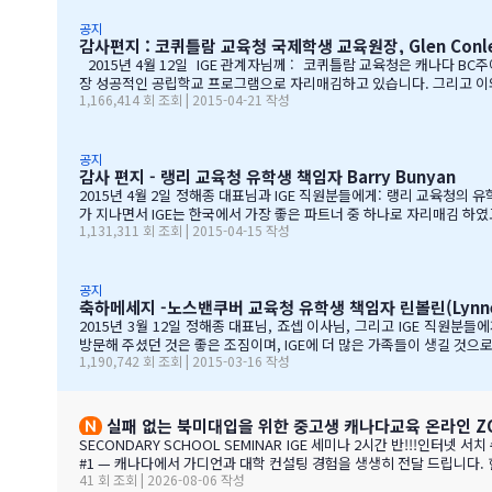
지해나갈 수 있…
공지
감사편지 : 코퀴틀람 교육청 국제학생 교육원장, Glen Conl
2015년 4월 12일 IGE 관계자님께 : 코퀴틀람 교육청은 캐나다 B
장 성공적인 공립학교 프로그램으로 자리매김하고 있습니다. 그리고 이와
1,166,414 회 조회 | 2015-04-21 작성
육청이 IGE를 통해 국제학생 프로그램을 제공해 온지도 10년이 되어갑
든 IGE 직원의 헌신적인 노력이 있었음을 잘 알고 있습니다. 우리는 IG
공지
감사 편지 - 랭리 교육청 유학생 책임자 Barry Bunyan
2015년 4월 2일 정해종 대표님과 IGE 직원분들에게: 랭리 교육청의 
가 지나면서 IGE는 한국에서 가장 좋은 파트너 중 하나로 자리매김 하였
1,131,311 회 조회 | 2015-04-15 작성
이블에 앉아 학부모님들과 소통할 때 IGE 통역사 분들의 친절함과 지지
리는 서울에 다른 유학원들과도 파트너를 맺고 일을 하지만, IGE는 우
습니다. IGE 직원분들과 함께 협력하여 일하는 과정을 통해 우리는 한국
공지
축하메세지 -노스밴쿠버 교육청 유학생 책임자 린볼린(Lynne 
2015년 3월 12일 정해종 대표님, 죠셉 이사님, 그리고 IGE 직원분
방문해 주셨던 것은 좋은 조짐이며, IGE에 더 많은 가족들이 생길 것
1,190,742 회 조회 | 2015-03-16 작성
배치해 주신 것에 대해 감사 드립니다. 특히 이번 주말 동안 세 명의 
을 나눌 수 있어서 많은 도움이 되었습니다. 노스밴쿠버가 오랜 시간 IGE
실패 없는 북미대입을 위한 중고생 캐나다교육 온라인 ZO
SECONDARY SCHOOL SEMINAR IGE 세미나 2시간 반!!!인터넷 서치 수백시간 절약해 드려요. 캐나다 고졸을 목표로 조기유학을 가지는 않죠. 어떤 경우에도 중요한 것은 대학!!! 20년간 캐나다 조기유학
#1 — 캐나다에서 가디언과 대학 컨설팅 경험을 생생히 전달 드립니다. 현재 캐나다에 있는 중고생 학부모님(유학맘, 영주권, 시민권)들도 참가 가능합니다. 한국과 캐나다 부모님들의 궁금증과 고민을 같이
41 회 조회 | 2026-08-06 작성
공유할 수 있습니다. …