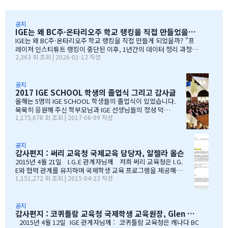
공지
IGE는 왜 BC주·온타리오주 학교 랭킹을 직접 만들었을까?
IGE는 왜 BC주·온타리오주 학교 랭킹을 직접 만들게 되었을까? "프
레이저 인스티튜트 랭킹이 중단된 이후, 1년간의 데이터 정리 과정을
2,363 회 조회 | 2026-01-12 작성
공유합니다" 처음부터 랭킹을 만들려던 건 아니었습니다 IGE도 그동
안 캐나다 학교 랭킹 중 가장 널리 알려진 프레이저 인스티튜트(Fras
er Institute)의 랭킹을 참고해왔습니다. 학교 상담 시 참고 자료로
활용하기 좋았습니다. 그런데 문제가 생겼습니다. BC주 세컨더리 랭
공지
2017 IGE SCHOOL 학생의 졸업식 그리고 감사글
킹이 지난 7~8년 동안 업데이트되지 않고 있었습니다. 최근 자료로 B
C주 세컨더리 학교들의 현황을 파악하고 싶었는데, 참고할 만한 데이
올해는 5명의 IGE SCHOOL 학생들의 졸업식이 있었습니다.
터가 없어 어려움이 있었습니다. 그래서 직접 자료를 찾아보기 시작
묵묵히 응원해 주신 학부모님과 IGE 선생님들의 정성 덕에
1,175,678 회 조회 | 2017-06-09 작성
했습니다. '혹시 어딘가에 최신 학업 데이터가 있지 않을까?' 하는 마
모두 원하는 대학에 진학을 하게 되었음을 진심으로 감사드
음으로요. BC주 정부 데이터를 발견하다 며칠간 인터넷을 찾아보다
립니다. 학부모님들과 선생님이 IGE SCHOOL Band에 남긴
가 BC주 정부에서 발표한 주정부 시험 결과 데이터를…
글과 사진을 공유 합니다. Choi 기*맘 2017년 6월 7일 오후
1:52 39 읽음 한국시간으로 오늘 저녁 st.john졸업식이 시
공지
감사편지 : 써리 교육청 국제교육 담당자, 알젤라 올슨
작됩니다.오늘 졸업식에는 개인적인 사정으로 함께하지 못
하지만아쉬운 마음을 담아 함께 축하의 인사를 전합니다.오
2015년 4월 21일 I.G.E 관계자님께 저희 써리 교육청은 I.G.
늘 졸업식이 아이들만의 졸업식이 아닌몇년동안 저희 부모
E와 협력 관계를 유지하며 국제학생 교육 프로그램을 제공해올
1,151,272 회 조회 | 2015-04-23 작성
를 대신해 앞장 서 이끌어 주신선생님들의 졸업식이라 해도
수 있음에 만족하고 있습니다. I.G.E는 지난 10년간 써리 교육
과언이 아닐 듯 합니다.고비고비마다 힘이되어 주신선생님
청의 소중한 파트너로서 많은 일을 해주었습니다. I.G.E는 써
들, 한분 한분께 깊은 감사의 인사를 전하고 싶습니다.특히
리 지역에서 공부하는 학생들이 수준 높은 교육 과정을 경험할
나조카처럼 야단도치시고 때로는 버릇없이 한 행동들에도너
수 있도록 많은 도움을 주었습니다. 특별히 정해종 대표님을 비
공지
감사편지 : 코퀴틀람 교육청 국제학생 교육원장, Glen Conley
그러이 이해해주신 조셉이사님,아이들의 구멍난 빈 자리를
롯한 많은 I.G.E의 직원 여러분께서 종합적인 오리엔테이션과
말없이…
정착서비스, 방과후 프로그램, 홈스테이 프로그램을 비롯한 다
2015년 4월 12일 IGE 관계자님께 : 코퀴틀람 교육청은 캐나다 BC