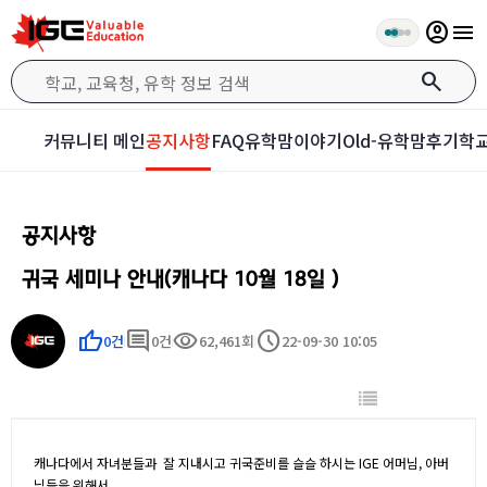
account_circle
menu
search
커뮤니티 메인
공지사항
FAQ
유학맘이야기
Old-유학맘후기
학교
공지사항
귀국 세미나 안내(캐나다 10월 18일 )
thumb_up
comment
visibility
schedule
0건
0건
62,461회
22-09-30 10:05
캐나다에서 자녀분들과 잘 지내시고 귀국준비를 슬슬 하시는 IGE 어머님, 아버
님들을 위해서