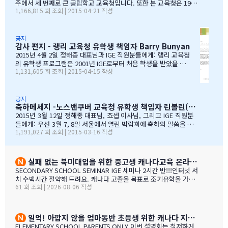
양한 서비스를 제공해 주시는 등 물심양면의 지원을 해주셨습
주에서 세 번째로 큰 공립학교 교육청입니다. 또한 본 교육청은 1999
1,166,815 회 조회 | 2015-04-21 작성
니다. 이 같은 집중적 학습관리와 준비 프로그램, 그리고 지속
년부터 ‘국제학생 프로그램’을 제공해왔으며, 현재 캐나다에서 가장
적인 관리가 있었기에 써리 지역의 유학생들은 새로운 환경에
성공적인 공립학교 프로그램으로 자리매김하고 있습니다. 그리고 이
보다 빠르게 적응할 수 있었습니다. 저희 교육청은 앞으로도
와 같은 성과는 IGE 유학원이 저희 교육청과 파트너로서 협력해왔기
써리로의 유학을 희망하는 국제학생들을 위해 I.G.E와 협력 관
때문에 이루어낼 수 있었던 것이라고 생각합니다. 코퀴틀람 교육청
공지
감사 편지 - 랭리 교육청 유학생 책임자 Barry Bunyan
계를 유지해나갈 수 있…
이 IGE를 통해 국제학생 프로그램을 제공해 온지도 10년이 되어갑니
다. 그리고 이렇게 긴 시간 동안 많은 가족과 학생들이 캐나다에 잘
2015년 4월 2일 정해종 대표님과 IGE 직원분들에게: 랭리 교육청
정착하여 공부할 수 있었던 데에는, 정해종 대표님을 비롯하여 모든 I
의 유학생 프로그램은 2001년 IGE로부터 처음 학생을 받았을 때
1,131,605 회 조회 | 2015-04-15 작성
GE 직원의 헌신적인 노력이 있었음을 잘 알고 있습니다. 우리는 IGE
부터 IGE와 오랜 시간동안 신뢰있는 관계로 좋은 시간을 보내왔습
의 이 같은 노력과 헌신적인 지원에 매우 감사 드리며, 다시 한 번 IGE
니다. 해가 지나면서 IGE는 한국에서 가장 좋은 파트너 중 하나로
가 코퀴틀람 교육청의 가장 소중한 협력사임을 말…
자리매김 하였고, 우리는 매년 IGE가 주최하는 학생과 학부모 박
람회에 참가하길 고대합니다. IGE 직원들은 조직 기술과 정보의
공지
축하메세지 -노스밴쿠버 교육청 유학생 책임자 린볼린(Lynne Bolen) 편지
상세함, 그리고 테이블에 앉아 학부모님들과 소통할 때 IGE 통역
사 분들의 친절함과 지지적인 태도는 저에게 지속적으로 깊은 인
2015년 3월 12일 정해종 대표님, 죠셉 이사님, 그리고 IGE 직원분
상을 줍니다. 랭리는 한국인 가족들이 해외 유학지로 고려할 핵심
들에게: 우선 3월 7, 8일 서울에서 열린 박람회에 축하의 말씀을 전
1,191,027 회 조회 | 2015-03-16 작성
유학 지역이 되었습니다. 우리는 서울에 다른 유학원들과도 파트
합니다. 이 틀간의 박람회를 개최하는 동안 많은 관심을 보여준 한국
너를 맺고 일을 하지만, IGE는 우리에게 중요한 동업자입니다. 우
인 가족들께서 꾸준히 방문해 주셨던 것은 좋은 조짐이며, IGE에 더
리의 공통된 노력을 통하여 지난 7년동안 수백 명의 학생들을 랭
많은 가족들이 생길 것으로 보여집니다. 노스밴쿠버 교육청과 이번
리의 학교들로 즐겁게 맞이할 수 있었습니다. IGE 직원분들과 함
박람회에 참가한 모든 교육청들에게도 이와 같은 좋은 일이 있기를
실패 없는 북미대입을 위한 중고생 캐나다교육 온라인 ZOOM 설명회 8월 27일(목)
께 협력하여 일하는 과정을 통해 우리는 한국 사…
바랍니다. 과거에 박람회 때마다 통역관을 배치해 주신 것에 대해 감
SECONDARY SCHOOL SEMINAR IGE 세미나 2시간 반!!!인터넷 서
사 드립니다. 특히 이번 주말 동안 세 명의 훌륭한 통역관과 일할 수
치 수백시간 절약해 드려요. 캐나다 고졸을 목표로 조기유학을 가지
있게 기회를 주셔서 고맙습니다. 세 분 모두 노스밴쿠버에 대해 자세
61 회 조회 | 2026-08-06 작성
는 않죠. 어떤 경우에도 중요한 것은 대학!!! 20년간 캐나다 조기유학
히 알고 있었으며, 미국이나 캐나다에서 직접 겪은 해외경험들을 나
#1 — 캐나다에서 가디언과 대학 컨설팅 경험을 생생히 전달 드립니
눌 수 있어서 많은 도움이 되었습니다. 노스밴쿠버가 오랜 시간 IGE
다. 현재 캐나다에 있는 중고생 학부모님(유학맘, 영주권, 시민권)들
와 IC…
도 참가 가능합니다. 한국과 캐나다 부모님들의 궁금증과 고민을 같
일억! 아깝지 않을 엄마동반 초등생 위한 캐나다 지역,학교 선택 설명회 8월25(화)
이 공유할 수 있습니다. …
ELEMENTARY SCHOOL PARENTS ONLY 이번 설명회는 철저하게