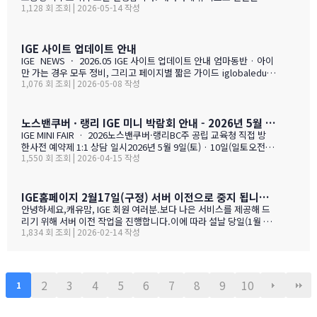
1,128 회 조회 | 2026-05-14 작성
야 하는 가족, 초등생 영어교육 · 북미체험 · 가족 휴식을 위해 캐나
다 조기유학을 알아보는 가족을 위한 설명회입니다. ZOOM 온라인
설명회 5월 28일 (목) 오전 11시 ~ 1시 …
IGE 사이트 업데이트 안내
IGE NEWS · 2026.05 IGE 사이트 업데이트 안내 엄마동반 · 아이
만 가는 경우 모두 정비, 그리고 페이지별 짧은 가이드 iglobaleduca
1,076 회 조회 | 2026-05-08 작성
tion.org 가 새로 업데이트되었습니다. 이번에는 "엄마동반"과 "아
이만 가는 경우" 함께 정비되었습니다. 엄마(또는 아빠)가 함께 가시
는 경우, "교육청별 연간 예산 한눈에 보기" 가 새로 들어갔습니다.
학비 + 2베드 기준 렌트비 + 자녀 한 명 기준 생활비를 모두 합친 1년
노스밴쿠버 · 랭리 IGE 미니 박람회 안내 - 2026년 5월 9일(토) · 10일(일)
예산을 교육청별로 비교해 보실 수 있습니다. 추천 사립학교와 유학
IGE MINI FAIR · 2026노스밴쿠버·랭리BC주 공립 교육청 직접 방
맘들의 리얼한 후기도 같은 페이지에 함께 모았습니다. 자녀가 혼자
한사전 예약제 1:1 상담 일시2026년 5월 9일(토) · 10일(일토오전 1
가는 경우, 홈스테이·보딩스쿨·관리형 세 가지 형태를 한 …
1,550 회 조회 | 2026-04-15 작성
1시 — 오후 3시장소IGE 도곡동 사무실서울시 강남구 언주로 201, 2
01호 · 도곡동 SK리더스뷰형태사전 예약제 1:1 상담참가 교육청노
스밴쿠버 · 랭리 (BC주)참 가 신 청 하 기클릭 시 페이지 하단의 참
가등록 폼으로 이동합니다SECTION 01 · 방한 교육청노스밴쿠버
IGE홈페이지 2월17일(구정) 서버 이전으로 중지 됩니다.- 이해 부탁 드리며
교육청NORTH VANCOUVER · SD 44 밴쿠버 다운타운에서 Lions
안녕하세요,캐유맘, IGE 회원 여러분.보다 나은 서비스를 제공해 드
Gate Bridge를 건너면 20분 내로 도착하는 근교 주거 중심 지역입
리기 위해 서버 이전 작업을 진행합니다.이에 따라 설날 당일(1월 29
니다. 산·바다·숲이 어우러진 자연환경과, 밴쿠버 메트로 지역 중 가
1,834 회 조회 | 2026-02-14 작성
일) 오전 중 IGE 홈페이지(iglobaleducation.org) 접속이 일시적으
장 낮은 수준의 범죄율로, 엄마와 아이가 함께 생활하기에 안전하고
로 제한될 예정입니다.불편을 드려 죄송하며, 빠르게 정상화하도록
쾌적한 환경을 제공합니다.…
하겠습니다.모두 즐겁고 따뜻한 설 연휴 보내시길 바랍니다. ????— I
GE (I Global Education)
2
3
4
5
6
7
8
9
10
1