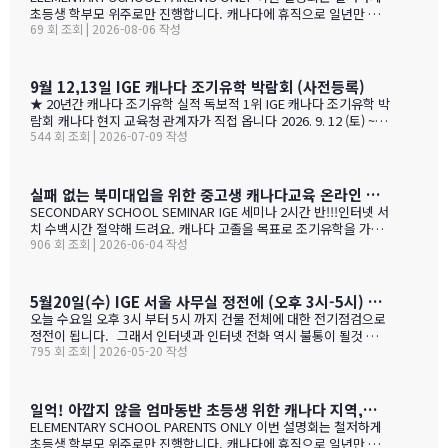
초등생 학부모 위주로만 진행합니다. 캐나다에 휴직으로 일년만 가
69 회 조회 | 2026-08-06 작성
야 하는 가족, 초등생 영어교육 · 북미체험 · 가족 휴식을 위해 캐나
다 조기유학을 알아보는 가족을 위한 설명회입니다. ZOOM 온라인
설명회 8월 25일 (화) 오전 11시 ~ 1시 밴쿠버 8월 24일 (월) 오후 7시
~ 9시 …
9월 12,13일 IGE 캐나다 조기유학 박람회 (사전등록)
★ 20년간 캐나다 조기유학 실적 독보적 1위 IGE 캐나다 조기유학 박
람회 캐나다 현지 교육청 관계자가 직접 옵니다 2026. 9. 12 (토) ~ 9.
544 회 조회 | 2026-07-09 작성
13 (일) 오전 11시 ~ 오후 5시 · 사전등록 필수 일시 2026년 9월 12
일(토) ~ 13일(일) · 오전 11시 ~ 오후 5시 장소 라이프 비즈니스 센터
(서울특별시 서초구 서초대로40길 49) 신청 사전등록 필수 — 아래
신청서에서 바로 신청하세요 사전등록 혜택 미리 신청하면 이런 혜택
실패 없는 북미대입을 위한 중고생 캐나다교육 온라인 ZOOM 설명회 6월 16일(화)
이 있습니다 혜택 1 신청비 전액 면제 학생당 약 CAD $200~300 수
SECONDARY SCHOOL SEMINAR IGE 세미나 2시간 반!!!인터넷 서
속 신청비 면제 혜택 2 인기 공립학교 우선 배정 …
치 수백시간 절약해 드려요. 캐나다 고졸을 목표로 조기유학을 가지
906 회 조회 | 2026-06-04 작성
는 않죠. 어떤 경우에도 중요한 것은 대학!!! 20년간 캐나다 조기유학
#1 — 캐나다에서 가디언과 대학 컨설팅 경험을 생생히 전달 드립니
다. 현재 캐나다에 있는 중고생 학부모님(유학맘, 영주권, 시민권)들
도 참가 가능합니다. 한국과 캐나다 부모님들의 궁금증과 고민을 같
5월20일(수) IGE 서울 사무실 정전에 (오후 3시-5시) 따른 상담 업무 불가 안내
이 공유할 수 있습니다. …
오늘 수요일 오후 3시 부터 5시 까지 건물 전체에 대한 전기점검으로
정전이 됩니다. 그래서 인터넷과 인터넷 전화 역시 불통이 될것 입니
795 회 조회 | 2026-05-20 작성
다. PC로 사용 하는 카카오톡 역시 불통이 될것 입니다. 전화,카카오
톡 모두 인터넷 연동이라 불가피 하게 해당 시간 동안 서비스 제한 됨
을 안내 드립니다. 정전 해지 이후에 정상적인 업무 복귀후 차례로 안
내드리겟습니다.
일억! 아깝지 않을 엄마동반 초등생 위한 캐나다 지역,학교 선택 설명회 5월28(목)
ELEMENTARY SCHOOL PARENTS ONLY 이번 설명회는 철저하게
초등생 학부모 위주로만 진행합니다. 캐나다에 휴직으로 일년만 가