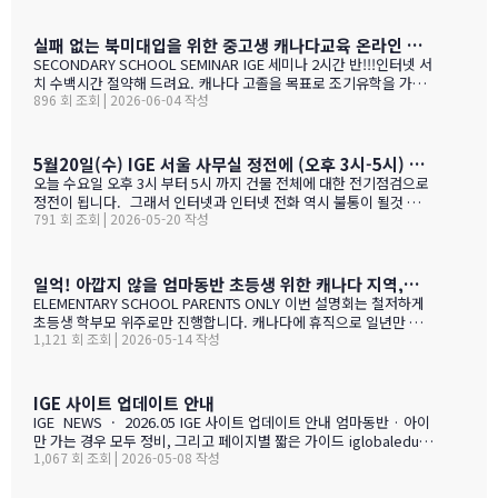
일(토) ~ 13일(일) · 오전 11시 ~ 오후 5시 장소 라이프 비즈니스 센터
(서울특별시 서초구 서초대로40길 49) 신청 사전등록 필수 — 아래
신청서에서 바로 신청하세요 사전등록 혜택 미리 신청하면 이런 혜택
실패 없는 북미대입을 위한 중고생 캐나다교육 온라인 ZOOM 설명회 6월 16일(화)
이 있습니다 혜택 1 신청비 전액 면제 학생당 약 CAD $200~300 수
SECONDARY SCHOOL SEMINAR IGE 세미나 2시간 반!!!인터넷 서
속 신청비 면제 혜택 2 인기 공립학교 우선 배정 …
치 수백시간 절약해 드려요. 캐나다 고졸을 목표로 조기유학을 가지
896 회 조회 | 2026-06-04 작성
는 않죠. 어떤 경우에도 중요한 것은 대학!!! 20년간 캐나다 조기유학
#1 — 캐나다에서 가디언과 대학 컨설팅 경험을 생생히 전달 드립니
다. 현재 캐나다에 있는 중고생 학부모님(유학맘, 영주권, 시민권)들
도 참가 가능합니다. 한국과 캐나다 부모님들의 궁금증과 고민을 같
5월20일(수) IGE 서울 사무실 정전에 (오후 3시-5시) 따른 상담 업무 불가 안내
이 공유할 수 있습니다. …
오늘 수요일 오후 3시 부터 5시 까지 건물 전체에 대한 전기점검으로
정전이 됩니다. 그래서 인터넷과 인터넷 전화 역시 불통이 될것 입니
791 회 조회 | 2026-05-20 작성
다. PC로 사용 하는 카카오톡 역시 불통이 될것 입니다. 전화,카카오
톡 모두 인터넷 연동이라 불가피 하게 해당 시간 동안 서비스 제한 됨
을 안내 드립니다. 정전 해지 이후에 정상적인 업무 복귀후 차례로 안
내드리겟습니다.
일억! 아깝지 않을 엄마동반 초등생 위한 캐나다 지역,학교 선택 설명회 5월28(목)
ELEMENTARY SCHOOL PARENTS ONLY 이번 설명회는 철저하게
초등생 학부모 위주로만 진행합니다. 캐나다에 휴직으로 일년만 가
1,121 회 조회 | 2026-05-14 작성
야 하는 가족, 초등생 영어교육 · 북미체험 · 가족 휴식을 위해 캐나
다 조기유학을 알아보는 가족을 위한 설명회입니다. ZOOM 온라인
설명회 5월 28일 (목) 오전 11시 ~ 1시 …
IGE 사이트 업데이트 안내
IGE NEWS · 2026.05 IGE 사이트 업데이트 안내 엄마동반 · 아이
만 가는 경우 모두 정비, 그리고 페이지별 짧은 가이드 iglobaleduca
1,067 회 조회 | 2026-05-08 작성
tion.org 가 새로 업데이트되었습니다. 이번에는 "엄마동반"과 "아
이만 가는 경우" 함께 정비되었습니다. 엄마(또는 아빠)가 함께 가시
는 경우, "교육청별 연간 예산 한눈에 보기" 가 새로 들어갔습니다.