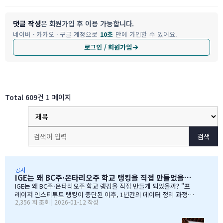
댓글 작성
은 회원가입 후 이용 가능합니다.
네이버 · 카카오 · 구글 계정으로
10초
만에 가입할 수 있어요.
로그인 / 회원가입
Total 609건
1 페이지
검색
공지
IGE는 왜 BC주·온타리오주 학교 랭킹을 직접 만들었을까?
IGE는 왜 BC주·온타리오주 학교 랭킹을 직접 만들게 되었을까? "프
레이저 인스티튜트 랭킹이 중단된 이후, 1년간의 데이터 정리 과정을
2,356 회 조회 | 2026-01-12 작성
공유합니다" 처음부터 랭킹을 만들려던 건 아니었습니다 IGE도 그동
안 캐나다 학교 랭킹 중 가장 널리 알려진 프레이저 인스티튜트(Fras
er Institute)의 랭킹을 참고해왔습니다. 학교 상담 시 참고 자료로