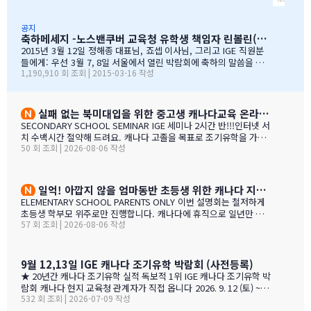
의 이 같은 노력과 헌신적인 지원에 매우 감사 드리며, 다시 한 번 IGE
니다. 해가 지나면서 IGE는 한국에서 가장 좋은 파트너 중 하나로
가 코퀴틀람 교육청의 가장 소중한 협력사임을 말…
자리매김 하였고, 우리는 매년 IGE가 주최하는 학생과 학부모 박
람회에 참가하길 고대합니다. IGE 직원들은 조직 기술과 정보의
공지
축하메세지 -노스밴쿠버 교육청 유학생 책임자 린볼린(Lynne Bolen) 편지
상세함, 그리고 테이블에 앉아 학부모님들과 소통할 때 IGE 통역
사 분들의 친절함과 지지적인 태도는 저에게 지속적으로 깊은 인
2015년 3월 12일 정해종 대표님, 죠셉 이사님, 그리고 IGE 직원분
상을 줍니다. 랭리는 한국인 가족들이 해외 유학지로 고려할 핵심
들에게: 우선 3월 7, 8일 서울에서 열린 박람회에 축하의 말씀을 전
1,190,910 회 조회 | 2015-03-16 작성
유학 지역이 되었습니다. 우리는 서울에 다른 유학원들과도 파트
합니다. 이 틀간의 박람회를 개최하는 동안 많은 관심을 보여준 한국
너를 맺고 일을 하지만, IGE는 우리에게 중요한 동업자입니다. 우
인 가족들께서 꾸준히 방문해 주셨던 것은 좋은 조짐이며, IGE에 더
리의 공통된 노력을 통하여 지난 7년동안 수백 명의 학생들을 랭
많은 가족들이 생길 것으로 보여집니다. 노스밴쿠버 교육청과 이번
리의 학교들로 즐겁게 맞이할 수 있었습니다. IGE 직원분들과 함
박람회에 참가한 모든 교육청들에게도 이와 같은 좋은 일이 있기를
실패 없는 북미대입을 위한 중고생 캐나다교육 온라인 ZOOM 설명회 8월 27일(목)
께 협력하여 일하는 과정을 통해 우리는 한국 사…
바랍니다. 과거에 박람회 때마다 통역관을 배치해 주신 것에 대해 감
SECONDARY SCHOOL SEMINAR IGE 세미나 2시간 반!!!인터넷 서
사 드립니다. 특히 이번 주말 동안 세 명의 훌륭한 통역관과 일할 수
치 수백시간 절약해 드려요. 캐나다 고졸을 목표로 조기유학을 가지
있게 기회를 주셔서 고맙습니다. 세 분 모두 노스밴쿠버에 대해 자세
50 회 조회 | 2026-08-06 작성
는 않죠. 어떤 경우에도 중요한 것은 대학!!! 20년간 캐나다 조기유학
히 알고 있었으며, 미국이나 캐나다에서 직접 겪은 해외경험들을 나
#1 — 캐나다에서 가디언과 대학 컨설팅 경험을 생생히 전달 드립니
눌 수 있어서 많은 도움이 되었습니다. 노스밴쿠버가 오랜 시간 IGE
다. 현재 캐나다에 있는 중고생 학부모님(유학맘, 영주권, 시민권)들
와 IC…
도 참가 가능합니다. 한국과 캐나다 부모님들의 궁금증과 고민을 같
일억! 아깝지 않을 엄마동반 초등생 위한 캐나다 지역,학교 선택 설명회 8월25(화)
이 공유할 수 있습니다. …
ELEMENTARY SCHOOL PARENTS ONLY 이번 설명회는 철저하게
초등생 학부모 위주로만 진행합니다. 캐나다에 휴직으로 일년만 가
57 회 조회 | 2026-08-06 작성
야 하는 가족, 초등생 영어교육 · 북미체험 · 가족 휴식을 위해 캐나
다 조기유학을 알아보는 가족을 위한 설명회입니다. ZOOM 온라인
설명회 8월 25일 (화) 오전 11시 ~ 1시 밴쿠버 8월 24일 (월) 오후 7시
~ 9시 …
9월 12,13일 IGE 캐나다 조기유학 박람회 (사전등록)
★ 20년간 캐나다 조기유학 실적 독보적 1위 IGE 캐나다 조기유학 박
람회 캐나다 현지 교육청 관계자가 직접 옵니다 2026. 9. 12 (토) ~ 9.
532 회 조회 | 2026-07-09 작성
13 (일) 오전 11시 ~ 오후 5시 · 사전등록 필수 일시 2026년 9월 12