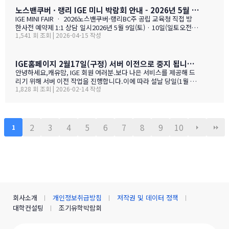
학비 + 2베드 기준 렌트비 + 자녀 한 명 기준 생활비를 모두 합친 1년
노스밴쿠버 · 랭리 IGE 미니 박람회 안내 - 2026년 5월 9일(토) · 10일(일)
예산을 교육청별로 비교해 보실 수 있습니다. 추천 사립학교와 유학
IGE MINI FAIR · 2026노스밴쿠버·랭리BC주 공립 교육청 직접 방
맘들의 리얼한 후기도 같은 페이지에 함께 모았습니다. 자녀가 혼자
한사전 예약제 1:1 상담 일시2026년 5월 9일(토) · 10일(일토오전 1
가는 경우, 홈스테이·보딩스쿨·관리형 세 가지 형태를 한 …
1,541 회 조회 | 2026-04-15 작성
1시 — 오후 3시장소IGE 도곡동 사무실서울시 강남구 언주로 201, 2
01호 · 도곡동 SK리더스뷰형태사전 예약제 1:1 상담참가 교육청노
스밴쿠버 · 랭리 (BC주)참 가 신 청 하 기클릭 시 페이지 하단의 참
가등록 폼으로 이동합니다SECTION 01 · 방한 교육청노스밴쿠버
IGE홈페이지 2월17일(구정) 서버 이전으로 중지 됩니다.- 이해 부탁 드리며
교육청NORTH VANCOUVER · SD 44 밴쿠버 다운타운에서 Lions
안녕하세요,캐유맘, IGE 회원 여러분.보다 나은 서비스를 제공해 드
Gate Bridge를 건너면 20분 내로 도착하는 근교 주거 중심 지역입
리기 위해 서버 이전 작업을 진행합니다.이에 따라 설날 당일(1월 29
니다. 산·바다·숲이 어우러진 자연환경과, 밴쿠버 메트로 지역 중 가
1,828 회 조회 | 2026-02-14 작성
일) 오전 중 IGE 홈페이지(iglobaleducation.org) 접속이 일시적으
장 낮은 수준의 범죄율로, 엄마와 아이가 함께 생활하기에 안전하고
로 제한될 예정입니다.불편을 드려 죄송하며, 빠르게 정상화하도록
쾌적한 환경을 제공합니다.…
하겠습니다.모두 즐겁고 따뜻한 설 연휴 보내시길 바랍니다. ????— I
GE (I Global Education)
2
3
4
5
6
7
8
9
10
1
회사소개
개인정보취급방침
저작권 및 데이터 정책
대학컨설팅
조기유학박람회