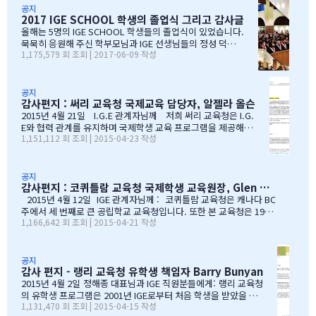
활용하기 좋았습니다. 그런데 문제가 생겼습니다. BC주 세컨더리 랭
공지
2017 IGE SCHOOL 학생의 졸업식 그리고 감사글
킹이 지난 7~8년 동안 업데이트되지 않고 있었습니다. 최근 자료로 B
C주 세컨더리 학교들의 현황을 파악하고 싶었는데, 참고할 만한 데이
올해는 5명의 IGE SCHOOL 학생들의 졸업식이 있었습니다.
터가 없어 어려움이 있었습니다. 그래서 직접 자료를 찾아보기 시작
묵묵히 응원해 주신 학부모님과 IGE 선생님들의 정성 덕에
1,175,579 회 조회 | 2017-06-09 작성
했습니다. '혹시 어딘가에 최신 학업 데이터가 있지 않을까?' 하는 마
모두 원하는 대학에 진학을 하게 되었음을 진심으로 감사드
음으로요. BC주 정부 데이터를 발견하다 며칠간 인터넷을 찾아보다
립니다. 학부모님들과 선생님이 IGE SCHOOL Band에 남긴
가 BC주 정부에서 발표한 주정부 시험 결과 데이터를…
글과 사진을 공유 합니다. Choi 기*맘 2017년 6월 7일 오후
1:52 39 읽음 한국시간으로 오늘 저녁 st.john졸업식이 시
공지
감사편지 : 써리 교육청 국제교육 담당자, 알젤라 올슨
작됩니다.오늘 졸업식에는 개인적인 사정으로 함께하지 못
하지만아쉬운 마음을 담아 함께 축하의 인사를 전합니다.오
2015년 4월 21일 I.G.E 관계자님께 저희 써리 교육청은 I.G.
늘 졸업식이 아이들만의 졸업식이 아닌몇년동안 저희 부모
E와 협력 관계를 유지하며 국제학생 교육 프로그램을 제공해올
1,151,112 회 조회 | 2015-04-23 작성
를 대신해 앞장 서 이끌어 주신선생님들의 졸업식이라 해도
수 있음에 만족하고 있습니다. I.G.E는 지난 10년간 써리 교육
과언이 아닐 듯 합니다.고비고비마다 힘이되어 주신선생님
청의 소중한 파트너로서 많은 일을 해주었습니다. I.G.E는 써
들, 한분 한분께 깊은 감사의 인사를 전하고 싶습니다.특히
리 지역에서 공부하는 학생들이 수준 높은 교육 과정을 경험할
나조카처럼 야단도치시고 때로는 버릇없이 한 행동들에도너
수 있도록 많은 도움을 주었습니다. 특별히 정해종 대표님을 비
공지
감사편지 : 코퀴틀람 교육청 국제학생 교육원장, Glen Conley
그러이 이해해주신 조셉이사님,아이들의 구멍난 빈 자리를
롯한 많은 I.G.E의 직원 여러분께서 종합적인 오리엔테이션과
말없이…
정착서비스, 방과후 프로그램, 홈스테이 프로그램을 비롯한 다
2015년 4월 12일 IGE 관계자님께 : 코퀴틀람 교육청은 캐나다 BC
양한 서비스를 제공해 주시는 등 물심양면의 지원을 해주셨습
주에서 세 번째로 큰 공립학교 교육청입니다. 또한 본 교육청은 1999
1,166,642 회 조회 | 2015-04-21 작성
니다. 이 같은 집중적 학습관리와 준비 프로그램, 그리고 지속
년부터 ‘국제학생 프로그램’을 제공해왔으며, 현재 캐나다에서 가장
적인 관리가 있었기에 써리 지역의 유학생들은 새로운 환경에
성공적인 공립학교 프로그램으로 자리매김하고 있습니다. 그리고 이
보다 빠르게 적응할 수 있었습니다. 저희 교육청은 앞으로도
와 같은 성과는 IGE 유학원이 저희 교육청과 파트너로서 협력해왔기
써리로의 유학을 희망하는 국제학생들을 위해 I.G.E와 협력 관
때문에 이루어낼 수 있었던 것이라고 생각합니다. 코퀴틀람 교육청
공지
감사 편지 - 랭리 교육청 유학생 책임자 Barry Bunyan
계를 유지해나갈 수 있…
이 IGE를 통해 국제학생 프로그램을 제공해 온지도 10년이 되어갑니
다. 그리고 이렇게 긴 시간 동안 많은 가족과 학생들이 캐나다에 잘
2015년 4월 2일 정해종 대표님과 IGE 직원분들에게: 랭리 교육청
정착하여 공부할 수 있었던 데에는, 정해종 대표님을 비롯하여 모든 I
의 유학생 프로그램은 2001년 IGE로부터 처음 학생을 받았을 때
1,131,470 회 조회 | 2015-04-15 작성
GE 직원의 헌신적인 노력이 있었음을 잘 알고 있습니다. 우리는 IGE
부터 IGE와 오랜 시간동안 신뢰있는 관계로 좋은 시간을 보내왔습