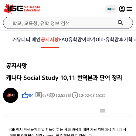
account_circle
menu
search
커뮤니티 메인
공지사항
FAQ
유학맘이야기
Old-유학맘후기
학교
공지사항
캐나다 Social Study 10,11 번역본과 단어 정리
thumb_up
comment
visibility
schedule
0건
0건
12,537회
12-02-08 15:32
IGE 에서 학생들이 제일 힘들어 하는 사회 과목에 대한 지원 차원에서 캐나다 사
회책 번역과 단어 정리 project 를 진행을 하고 있습니다.