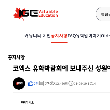
통합
커뮤니티 메인
공지사항
FAQ
유학맘이야기
Ol
공지사항
코엑스 유학박람회에 보내주신 성원
thumb_up
comment
visibility
schedule
0건
0건
12,460회
11-09-19 10:14
안녕하세요