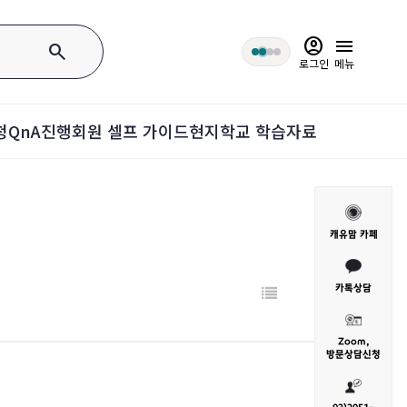
account_circle
menu
search
로그인
메뉴
청
QnA
진행회원 셀프 가이드
현지학교 학습자료
캐유맘 카페
카톡상담
Zoom,
방문
상담신청