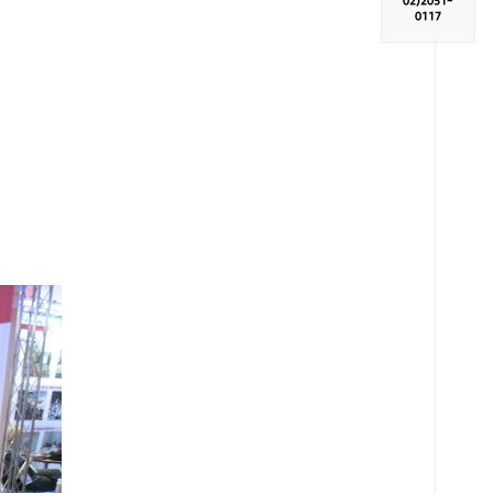
02)
2051-
0117