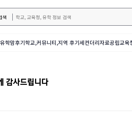
검색
d-유학맘후기
학교,커뮤니티,지역 후기
세컨더리자료
공립교육
에 감사드립니다