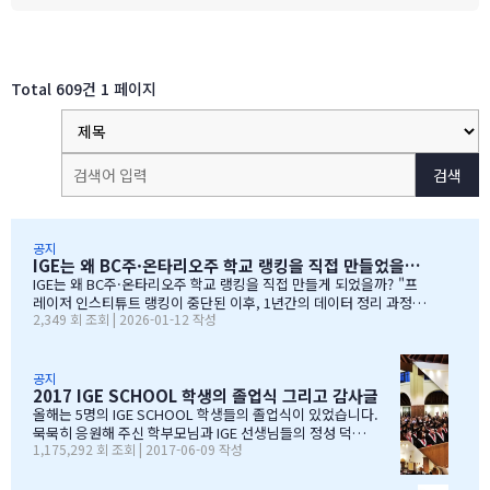
Total 609건
1 페이지
검색
공지
IGE는 왜 BC주·온타리오주 학교 랭킹을 직접 만들었을까?
IGE는 왜 BC주·온타리오주 학교 랭킹을 직접 만들게 되었을까? "프
레이저 인스티튜트 랭킹이 중단된 이후, 1년간의 데이터 정리 과정을
2,349 회 조회 | 2026-01-12 작성
공유합니다" 처음부터 랭킹을 만들려던 건 아니었습니다 IGE도 그동
안 캐나다 학교 랭킹 중 가장 널리 알려진 프레이저 인스티튜트(Fras
er Institute)의 랭킹을 참고해왔습니다. 학교 상담 시 참고 자료로
활용하기 좋았습니다. 그런데 문제가 생겼습니다. BC주 세컨더리 랭
공지
2017 IGE SCHOOL 학생의 졸업식 그리고 감사글
킹이 지난 7~8년 동안 업데이트되지 않고 있었습니다. 최근 자료로 B
C주 세컨더리 학교들의 현황을 파악하고 싶었는데, 참고할 만한 데이
올해는 5명의 IGE SCHOOL 학생들의 졸업식이 있었습니다.
터가 없어 어려움이 있었습니다. 그래서 직접 자료를 찾아보기 시작
묵묵히 응원해 주신 학부모님과 IGE 선생님들의 정성 덕에
1,175,292 회 조회 | 2017-06-09 작성
했습니다. '혹시 어딘가에 최신 학업 데이터가 있지 않을까?' 하는 마
모두 원하는 대학에 진학을 하게 되었음을 진심으로 감사드
음으로요. BC주 정부 데이터를 발견하다 며칠간 인터넷을 찾아보다
립니다. 학부모님들과 선생님이 IGE SCHOOL Band에 남긴
가 BC주 정부에서 발표한 주정부 시험 결과 데이터를…
글과 사진을 공유 합니다. Choi 기*맘 2017년 6월 7일 오후