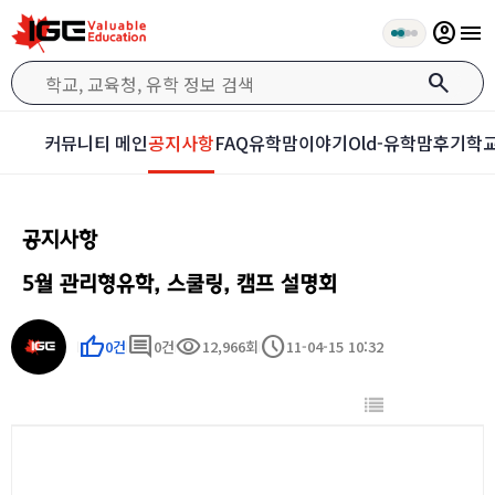
account_circle
menu
search
커뮤니티 메인
공지사항
FAQ
유학맘이야기
Old-유학맘후기
학교
공지사항
5월 관리형유학, 스쿨링, 캠프 설명회
thumb_up
comment
visibility
schedule
0건
0건
12,966회
11-04-15 10:32