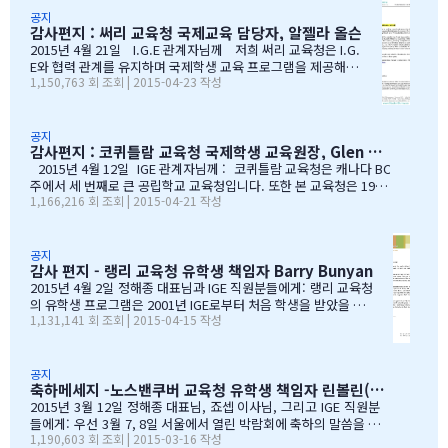
1:52 39 읽음 한국시간으로 오늘 저녁 st.john졸업식이 시
공지
감사편지 : 써리 교육청 국제교육 담당자, 알젤라 올슨
작됩니다.오늘 졸업식에는 개인적인 사정으로 함께하지 못
하지만아쉬운 마음을 담아 함께 축하의 인사를 전합니다.오
2015년 4월 21일 I.G.E 관계자님께 저희 써리 교육청은 I.G.
늘 졸업식이 아이들만의 졸업식이 아닌몇년동안 저희 부모
E와 협력 관계를 유지하며 국제학생 교육 프로그램을 제공해올
1,150,763 회 조회 | 2015-04-23 작성
를 대신해 앞장 서 이끌어 주신선생님들의 졸업식이라 해도
수 있음에 만족하고 있습니다. I.G.E는 지난 10년간 써리 교육
과언이 아닐 듯 합니다.고비고비마다 힘이되어 주신선생님
청의 소중한 파트너로서 많은 일을 해주었습니다. I.G.E는 써
들, 한분 한분께 깊은 감사의 인사를 전하고 싶습니다.특히
리 지역에서 공부하는 학생들이 수준 높은 교육 과정을 경험할
나조카처럼 야단도치시고 때로는 버릇없이 한 행동들에도너
수 있도록 많은 도움을 주었습니다. 특별히 정해종 대표님을 비
공지
감사편지 : 코퀴틀람 교육청 국제학생 교육원장, Glen Conley
그러이 이해해주신 조셉이사님,아이들의 구멍난 빈 자리를
롯한 많은 I.G.E의 직원 여러분께서 종합적인 오리엔테이션과
말없이…
정착서비스, 방과후 프로그램, 홈스테이 프로그램을 비롯한 다
2015년 4월 12일 IGE 관계자님께 : 코퀴틀람 교육청은 캐나다 BC
양한 서비스를 제공해 주시는 등 물심양면의 지원을 해주셨습
주에서 세 번째로 큰 공립학교 교육청입니다. 또한 본 교육청은 1999
1,166,216 회 조회 | 2015-04-21 작성
니다. 이 같은 집중적 학습관리와 준비 프로그램, 그리고 지속
년부터 ‘국제학생 프로그램’을 제공해왔으며, 현재 캐나다에서 가장
적인 관리가 있었기에 써리 지역의 유학생들은 새로운 환경에
성공적인 공립학교 프로그램으로 자리매김하고 있습니다. 그리고 이
보다 빠르게 적응할 수 있었습니다. 저희 교육청은 앞으로도
와 같은 성과는 IGE 유학원이 저희 교육청과 파트너로서 협력해왔기
써리로의 유학을 희망하는 국제학생들을 위해 I.G.E와 협력 관
때문에 이루어낼 수 있었던 것이라고 생각합니다. 코퀴틀람 교육청
공지
감사 편지 - 랭리 교육청 유학생 책임자 Barry Bunyan
계를 유지해나갈 수 있…
이 IGE를 통해 국제학생 프로그램을 제공해 온지도 10년이 되어갑니
다. 그리고 이렇게 긴 시간 동안 많은 가족과 학생들이 캐나다에 잘
2015년 4월 2일 정해종 대표님과 IGE 직원분들에게: 랭리 교육청
정착하여 공부할 수 있었던 데에는, 정해종 대표님을 비롯하여 모든 I
의 유학생 프로그램은 2001년 IGE로부터 처음 학생을 받았을 때
1,131,141 회 조회 | 2015-04-15 작성
GE 직원의 헌신적인 노력이 있었음을 잘 알고 있습니다. 우리는 IGE
부터 IGE와 오랜 시간동안 신뢰있는 관계로 좋은 시간을 보내왔습
의 이 같은 노력과 헌신적인 지원에 매우 감사 드리며, 다시 한 번 IGE
니다. 해가 지나면서 IGE는 한국에서 가장 좋은 파트너 중 하나로
가 코퀴틀람 교육청의 가장 소중한 협력사임을 말…
자리매김 하였고, 우리는 매년 IGE가 주최하는 학생과 학부모 박
람회에 참가하길 고대합니다. IGE 직원들은 조직 기술과 정보의
공지
축하메세지 -노스밴쿠버 교육청 유학생 책임자 린볼린(Lynne Bolen) 편지
상세함, 그리고 테이블에 앉아 학부모님들과 소통할 때 IGE 통역
사 분들의 친절함과 지지적인 태도는 저에게 지속적으로 깊은 인
2015년 3월 12일 정해종 대표님, 죠셉 이사님, 그리고 IGE 직원분
상을 줍니다. 랭리는 한국인 가족들이 해외 유학지로 고려할 핵심
들에게: 우선 3월 7, 8일 서울에서 열린 박람회에 축하의 말씀을 전
1,190,603 회 조회 | 2015-03-16 작성
유학 지역이 되었습니다. 우리는 서울에 다른 유학원들과도 파트
합니다. 이 틀간의 박람회를 개최하는 동안 많은 관심을 보여준 한국