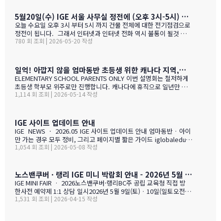
다. 현재 캐나다에 있는 중고생 학부모님(유학맘, 영주권, 시민권)들
도 참가 가능합니다. 한국과 캐나다 부모님들의 궁금증과 고민을 같
5월20일(수) IGE 서울 사무실 정전에 (오후 3시-5시) 따른 상담 업무 불가 안내
이 공유할 수 있습니다. …
오늘 수요일 오후 3시 부터 5시 까지 건물 전체에 대한 전기점검으로
정전이 됩니다. 그래서 인터넷과 인터넷 전화 역시 불통이 될것 입니
780 회 조회 | 2026-05-20 작성
다. PC로 사용 하는 카카오톡 역시 불통이 될것 입니다. 전화,카카오
톡 모두 인터넷 연동이라 불가피 하게 해당 시간 동안 서비스 제한 됨
을 안내 드립니다. 정전 해지 이후에 정상적인 업무 복귀후 차례로 안
내드리겟습니다.
일억! 아깝지 않을 엄마동반 초등생 위한 캐나다 지역,학교 선택 설명회 5월28(목)
ELEMENTARY SCHOOL PARENTS ONLY 이번 설명회는 철저하게
초등생 학부모 위주로만 진행합니다. 캐나다에 휴직으로 일년만 가
1,114 회 조회 | 2026-05-14 작성
야 하는 가족, 초등생 영어교육 · 북미체험 · 가족 휴식을 위해 캐나
다 조기유학을 알아보는 가족을 위한 설명회입니다. ZOOM 온라인
설명회 5월 28일 (목) 오전 11시 ~ 1시 …
IGE 사이트 업데이트 안내
IGE NEWS · 2026.05 IGE 사이트 업데이트 안내 엄마동반 · 아이
만 가는 경우 모두 정비, 그리고 페이지별 짧은 가이드 iglobaleduca
1,054 회 조회 | 2026-05-08 작성
tion.org 가 새로 업데이트되었습니다. 이번에는 "엄마동반"과 "아
이만 가는 경우" 함께 정비되었습니다. 엄마(또는 아빠)가 함께 가시
는 경우, "교육청별 연간 예산 한눈에 보기" 가 새로 들어갔습니다.
학비 + 2베드 기준 렌트비 + 자녀 한 명 기준 생활비를 모두 합친 1년
노스밴쿠버 · 랭리 IGE 미니 박람회 안내 - 2026년 5월 9일(토) · 10일(일)
예산을 교육청별로 비교해 보실 수 있습니다. 추천 사립학교와 유학
IGE MINI FAIR · 2026노스밴쿠버·랭리BC주 공립 교육청 직접 방
맘들의 리얼한 후기도 같은 페이지에 함께 모았습니다. 자녀가 혼자
한사전 예약제 1:1 상담 일시2026년 5월 9일(토) · 10일(일토오전 1
가는 경우, 홈스테이·보딩스쿨·관리형 세 가지 형태를 한 …
1,531 회 조회 | 2026-04-15 작성
1시 — 오후 3시장소IGE 도곡동 사무실서울시 강남구 언주로 201, 2
01호 · 도곡동 SK리더스뷰형태사전 예약제 1:1 상담참가 교육청노
스밴쿠버 · 랭리 (BC주)참 가 신 청 하 기클릭 시 페이지 하단의 참