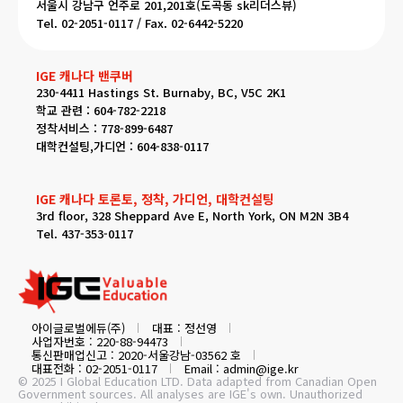
서울시 강남구 언주로 201,201호(도곡동 sk리더스뷰)
Tel. 02-2051-0117 / Fax. 02-6442-5220
IGE 캐나다 밴쿠버
230-4411 Hastings St. Burnaby, BC, V5C 2K1
학교 관련 : 604-782-2218
정착서비스 : 778-899-6487
대학컨설팅,가디언 : 604-838-0117
IGE 캐나다 토론토, 정착, 가디언, 대학컨설팅
3rd floor, 328 Sheppard Ave E, North York, ON M2N 3B4
Tel. 437-353-0117
아이글로벌에듀(주)
대표 : 정선영
사업자번호 : 220-88-94473
통신판매업신고 : 2020-서울강남-03562 호
대표전화 : 02-2051-0117
Email : admin@ige.kr
© 2025 I Global Education LTD. Data adapted from Canadian Open
Government sources. All analyses are IGE's own. Unauthorized