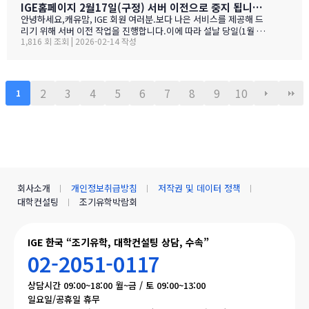
가등록 폼으로 이동합니다SECTION 01 · 방한 교육청노스밴쿠버
IGE홈페이지 2월17일(구정) 서버 이전으로 중지 됩니다.- 이해 부탁 드리며
교육청NORTH VANCOUVER · SD 44 밴쿠버 다운타운에서 Lions
안녕하세요,캐유맘, IGE 회원 여러분.보다 나은 서비스를 제공해 드
Gate Bridge를 건너면 20분 내로 도착하는 근교 주거 중심 지역입
리기 위해 서버 이전 작업을 진행합니다.이에 따라 설날 당일(1월 29
니다. 산·바다·숲이 어우러진 자연환경과, 밴쿠버 메트로 지역 중 가
1,816 회 조회 | 2026-02-14 작성
일) 오전 중 IGE 홈페이지(iglobaleducation.org) 접속이 일시적으
장 낮은 수준의 범죄율로, 엄마와 아이가 함께 생활하기에 안전하고
로 제한될 예정입니다.불편을 드려 죄송하며, 빠르게 정상화하도록
쾌적한 환경을 제공합니다.…
하겠습니다.모두 즐겁고 따뜻한 설 연휴 보내시길 바랍니다. ????— I
GE (I Global Education)
2
3
4
5
6
7
8
9
10
1
회사소개
개인정보취급방침
저작권 및 데이터 정책
대학컨설팅
조기유학박람회
IGE 한국 “조기유학, 대학컨설팅 상담, 수속”
02-2051-0117
상담시간 09:00~18:00 월~금 / 토 09:00~13:00
일요일/공휴일 휴무