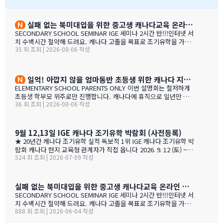
너를 맺고 일을 하지만, IGE는 우리에게 중요한 동업자입니다. 우
인 가족들께서 꾸준히 방문해 주셨던 것은 좋은 조짐이며, IGE에 더
리의 공통된 노력을 통하여 지난 7년동안 수백 명의 학생들을 랭
많은 가족들이 생길 것으로 보여집니다. 노스밴쿠버 교육청과 이번
리의 학교들로 즐겁게 맞이할 수 있었습니다. IGE 직원분들과 함
박람회에 참가한 모든 교육청들에게도 이와 같은 좋은 일이 있기를
실패 없는 북미대입을 위한 중고생 캐나다교육 온라인 ZOOM 설명회 8월 27일(목)
께 협력하여 일하는 과정을 통해 우리는 한국 사…
바랍니다. 과거에 박람회 때마다 통역관을 배치해 주신 것에 대해 감
SECONDARY SCHOOL SEMINAR IGE 세미나 2시간 반!!!인터넷 서
사 드립니다. 특히 이번 주말 동안 세 명의 훌륭한 통역관과 일할 수
치 수백시간 절약해 드려요. 캐나다 고졸을 목표로 조기유학을 가지
있게 기회를 주셔서 고맙습니다. 세 분 모두 노스밴쿠버에 대해 자세
35 회 조회 | 2026-08-06 작성
는 않죠. 어떤 경우에도 중요한 것은 대학!!! 20년간 캐나다 조기유학
히 알고 있었으며, 미국이나 캐나다에서 직접 겪은 해외경험들을 나
#1 — 캐나다에서 가디언과 대학 컨설팅 경험을 생생히 전달 드립니
눌 수 있어서 많은 도움이 되었습니다. 노스밴쿠버가 오랜 시간 IGE
다. 현재 캐나다에 있는 중고생 학부모님(유학맘, 영주권, 시민권)들
와 IC…
도 참가 가능합니다. 한국과 캐나다 부모님들의 궁금증과 고민을 같
일억! 아깝지 않을 엄마동반 초등생 위한 캐나다 지역,학교 선택 설명회 8월25(화)
이 공유할 수 있습니다. …
ELEMENTARY SCHOOL PARENTS ONLY 이번 설명회는 철저하게
초등생 학부모 위주로만 진행합니다. 캐나다에 휴직으로 일년만 가
36 회 조회 | 2026-08-06 작성
야 하는 가족, 초등생 영어교육 · 북미체험 · 가족 휴식을 위해 캐나
다 조기유학을 알아보는 가족을 위한 설명회입니다. ZOOM 온라인
설명회 8월 25일 (화) 오전 11시 ~ 1시 밴쿠버 8월 24일 (월) 오후 7시
~ 9시 …
9월 12,13일 IGE 캐나다 조기유학 박람회 (사전등록)
★ 20년간 캐나다 조기유학 실적 독보적 1위 IGE 캐나다 조기유학 박
람회 캐나다 현지 교육청 관계자가 직접 옵니다 2026. 9. 12 (토) ~ 9.
524 회 조회 | 2026-07-09 작성
13 (일) 오전 11시 ~ 오후 5시 · 사전등록 필수 일시 2026년 9월 12
일(토) ~ 13일(일) · 오전 11시 ~ 오후 5시 장소 라이프 비즈니스 센터
(서울특별시 서초구 서초대로40길 49) 신청 사전등록 필수 — 아래
신청서에서 바로 신청하세요 사전등록 혜택 미리 신청하면 이런 혜택
실패 없는 북미대입을 위한 중고생 캐나다교육 온라인 ZOOM 설명회 6월 16일(화)
이 있습니다 혜택 1 신청비 전액 면제 학생당 약 CAD $200~300 수
SECONDARY SCHOOL SEMINAR IGE 세미나 2시간 반!!!인터넷 서
속 신청비 면제 혜택 2 인기 공립학교 우선 배정 …
치 수백시간 절약해 드려요. 캐나다 고졸을 목표로 조기유학을 가지
888 회 조회 | 2026-06-04 작성
는 않죠. 어떤 경우에도 중요한 것은 대학!!! 20년간 캐나다 조기유학
#1 — 캐나다에서 가디언과 대학 컨설팅 경험을 생생히 전달 드립니