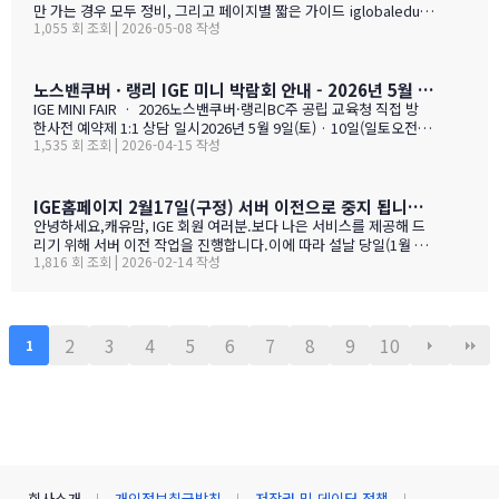
만 가는 경우 모두 정비, 그리고 페이지별 짧은 가이드 iglobaleduca
1,055 회 조회 | 2026-05-08 작성
tion.org 가 새로 업데이트되었습니다. 이번에는 "엄마동반"과 "아
이만 가는 경우" 함께 정비되었습니다. 엄마(또는 아빠)가 함께 가시
는 경우, "교육청별 연간 예산 한눈에 보기" 가 새로 들어갔습니다.
학비 + 2베드 기준 렌트비 + 자녀 한 명 기준 생활비를 모두 합친 1년
노스밴쿠버 · 랭리 IGE 미니 박람회 안내 - 2026년 5월 9일(토) · 10일(일)
예산을 교육청별로 비교해 보실 수 있습니다. 추천 사립학교와 유학
IGE MINI FAIR · 2026노스밴쿠버·랭리BC주 공립 교육청 직접 방
맘들의 리얼한 후기도 같은 페이지에 함께 모았습니다. 자녀가 혼자
한사전 예약제 1:1 상담 일시2026년 5월 9일(토) · 10일(일토오전 1
가는 경우, 홈스테이·보딩스쿨·관리형 세 가지 형태를 한 …
1,535 회 조회 | 2026-04-15 작성
1시 — 오후 3시장소IGE 도곡동 사무실서울시 강남구 언주로 201, 2
01호 · 도곡동 SK리더스뷰형태사전 예약제 1:1 상담참가 교육청노
스밴쿠버 · 랭리 (BC주)참 가 신 청 하 기클릭 시 페이지 하단의 참
가등록 폼으로 이동합니다SECTION 01 · 방한 교육청노스밴쿠버
IGE홈페이지 2월17일(구정) 서버 이전으로 중지 됩니다.- 이해 부탁 드리며
교육청NORTH VANCOUVER · SD 44 밴쿠버 다운타운에서 Lions
안녕하세요,캐유맘, IGE 회원 여러분.보다 나은 서비스를 제공해 드
Gate Bridge를 건너면 20분 내로 도착하는 근교 주거 중심 지역입
리기 위해 서버 이전 작업을 진행합니다.이에 따라 설날 당일(1월 29
니다. 산·바다·숲이 어우러진 자연환경과, 밴쿠버 메트로 지역 중 가
1,816 회 조회 | 2026-02-14 작성
일) 오전 중 IGE 홈페이지(iglobaleducation.org) 접속이 일시적으
장 낮은 수준의 범죄율로, 엄마와 아이가 함께 생활하기에 안전하고
로 제한될 예정입니다.불편을 드려 죄송하며, 빠르게 정상화하도록
쾌적한 환경을 제공합니다.…
하겠습니다.모두 즐겁고 따뜻한 설 연휴 보내시길 바랍니다. ????— I
GE (I Global Education)
2
3
4
5
6
7
8
9
10
1
회사소개
개인정보취급방침
저작권 및 데이터 정책