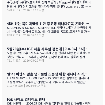
★ 20년간 캐나다 조기유학 실적 독보적 1위 IGE 캐나다 조기유학 박
람회 캐나다 현지 교육청 관계자가 직접 옵니다 2026. 9. 12 (토) ~ 9.
528 회 조회 | 2026-07-09 작성
13 (일) 오전 11시 ~ 오후 5시 · 사전등록 필수 일시 2026년 9월 12
일(토) ~ 13일(일) · 오전 11시 ~ 오후 5시 장소 라이프 비즈니스 센터
(서울특별시 서초구 서초대로40길 49) 신청 사전등록 필수 — 아래
신청서에서 바로 신청하세요 사전등록 혜택 미리 신청하면 이런 혜택
실패 없는 북미대입을 위한 중고생 캐나다교육 온라인 ZOOM 설명회 6월 16일(화)
이 있습니다 혜택 1 신청비 전액 면제 학생당 약 CAD $200~300 수
SECONDARY SCHOOL SEMINAR IGE 세미나 2시간 반!!!인터넷 서
속 신청비 면제 혜택 2 인기 공립학교 우선 배정 …
치 수백시간 절약해 드려요. 캐나다 고졸을 목표로 조기유학을 가지
888 회 조회 | 2026-06-04 작성
는 않죠. 어떤 경우에도 중요한 것은 대학!!! 20년간 캐나다 조기유학
#1 — 캐나다에서 가디언과 대학 컨설팅 경험을 생생히 전달 드립니
다. 현재 캐나다에 있는 중고생 학부모님(유학맘, 영주권, 시민권)들
도 참가 가능합니다. 한국과 캐나다 부모님들의 궁금증과 고민을 같
5월20일(수) IGE 서울 사무실 정전에 (오후 3시-5시) 따른 상담 업무 불가 안내
이 공유할 수 있습니다. …
오늘 수요일 오후 3시 부터 5시 까지 건물 전체에 대한 전기점검으로
정전이 됩니다. 그래서 인터넷과 인터넷 전화 역시 불통이 될것 입니
781 회 조회 | 2026-05-20 작성
다. PC로 사용 하는 카카오톡 역시 불통이 될것 입니다. 전화,카카오
톡 모두 인터넷 연동이라 불가피 하게 해당 시간 동안 서비스 제한 됨
을 안내 드립니다. 정전 해지 이후에 정상적인 업무 복귀후 차례로 안
내드리겟습니다.
일억! 아깝지 않을 엄마동반 초등생 위한 캐나다 지역,학교 선택 설명회 5월28(목)
ELEMENTARY SCHOOL PARENTS ONLY 이번 설명회는 철저하게
초등생 학부모 위주로만 진행합니다. 캐나다에 휴직으로 일년만 가
1,114 회 조회 | 2026-05-14 작성
야 하는 가족, 초등생 영어교육 · 북미체험 · 가족 휴식을 위해 캐나
다 조기유학을 알아보는 가족을 위한 설명회입니다. ZOOM 온라인
설명회 5월 28일 (목) 오전 11시 ~ 1시 …
IGE 사이트 업데이트 안내
IGE NEWS · 2026.05 IGE 사이트 업데이트 안내 엄마동반 · 아이