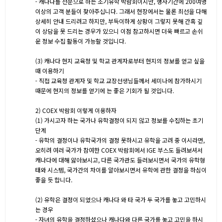
- 캐나다를 전문으로 하는 조기유학 박람회이지만, 행사기간에 200여명
이상의 고객 분들이 찾아주십니다. 그래서 현장에서는 물론 최선을 다해
상세히 안내 드리려고 하지만, 부득이하게 상황이 그렇지 못해 간혹 깊
이 상담을 못 드리는 경우가 있으니 이점 참고하시면 더욱 빠르고 손쉬
운 정보 수집 활동이 가능할 것입니다.
(3) 캐나다 현지 교육청 및 학교 관계자로부터 현지의 정보를 얻고 싶을
때 이용하기
- 직접 교육청 관계자 및 학교 교장선생님들께서 세미나에 참가하시기
때문에 현지의 정보를 얻기에 는 좋은 기회가 될 것입니다.
2) COEX 박람회 이렇게 이용하자
(1) 가시고자 하는 국가나 유학결정이 되지 않고 정보를 수집하는 초기
단계
- 유학의 결정이나 유학국가의 결정 못하시고 유학을 고려 중 이시라면,
오히려 여러 국가가 참여한 COEX 박람회에서 IGE 부스도 들려보셔서
캐나다에 대해 앓아보시고, 다른 국가관도 들러보시면서 국가의 유학형
태와 시스템, 국가간의 차이를 알아보시면서 유학에 관한 결정을 하심이
좋을 듯 합니다.
(2) 유학은 결정이 되었으나 캐나다 와 타 국가 두 국가를 놓고 고민하시
는 경우
- 자녀의 유학을 결정하셨으나 캐나다와 다른 국가를 놓고 고민을 하시