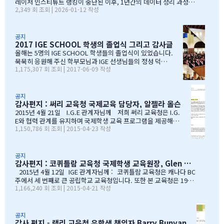
레이저 인스티튜트 랭킹이 중단된 이후, 1년간의 데이터 정리 과정을
2,349 회 조회 | 2026-01-12 작성
공유합니다" 처음부터 랭킹을 만들려던 건 아니었습니다 IGE도 그동
안 캐나다 학교 랭킹 중 가장 널리 알려진 프레이저 인스티튜트(Fras
er Institute)의 랭킹을 참고해왔습니다. 학교 상담 시 참고 자료로
활용하기 좋았습니다. 그런데 문제가 생겼습니다. BC주 세컨더리 랭
공지
2017 IGE SCHOOL 학생의 졸업식 그리고 감사글
킹이 지난 7~8년 동안 업데이트되지 않고 있었습니다. 최근 자료로 B
C주 세컨더리 학교들의 현황을 파악하고 싶었는데, 참고할 만한 데이
올해는 5명의 IGE SCHOOL 학생들의 졸업식이 있었습니다.
터가 없어 어려움이 있었습니다. 그래서 직접 자료를 찾아보기 시작
묵묵히 응원해 주신 학부모님과 IGE 선생님들의 정성 덕에
1,175,307 회 조회 | 2017-06-09 작성
했습니다. '혹시 어딘가에 최신 학업 데이터가 있지 않을까?' 하는 마
모두 원하는 대학에 진학을 하게 되었음을 진심으로 감사드
음으로요. BC주 정부 데이터를 발견하다 며칠간 인터넷을 찾아보다
립니다. 학부모님들과 선생님이 IGE SCHOOL Band에 남긴
가 BC주 정부에서 발표한 주정부 시험 결과 데이터를…
글과 사진을 공유 합니다. Choi 기*맘 2017년 6월 7일 오후
1:52 39 읽음 한국시간으로 오늘 저녁 st.john졸업식이 시
공지
감사편지 : 써리 교육청 국제교육 담당자, 알젤라 올슨
작됩니다.오늘 졸업식에는 개인적인 사정으로 함께하지 못
하지만아쉬운 마음을 담아 함께 축하의 인사를 전합니다.오
2015년 4월 21일 I.G.E 관계자님께 저희 써리 교육청은 I.G.
늘 졸업식이 아이들만의 졸업식이 아닌몇년동안 저희 부모
E와 협력 관계를 유지하며 국제학생 교육 프로그램을 제공해올
1,150,786 회 조회 | 2015-04-23 작성
를 대신해 앞장 서 이끌어 주신선생님들의 졸업식이라 해도
수 있음에 만족하고 있습니다. I.G.E는 지난 10년간 써리 교육
과언이 아닐 듯 합니다.고비고비마다 힘이되어 주신선생님
청의 소중한 파트너로서 많은 일을 해주었습니다. I.G.E는 써
들, 한분 한분께 깊은 감사의 인사를 전하고 싶습니다.특히
리 지역에서 공부하는 학생들이 수준 높은 교육 과정을 경험할
나조카처럼 야단도치시고 때로는 버릇없이 한 행동들에도너
수 있도록 많은 도움을 주었습니다. 특별히 정해종 대표님을 비
공지
감사편지 : 코퀴틀람 교육청 국제학생 교육원장, Glen Conley
그러이 이해해주신 조셉이사님,아이들의 구멍난 빈 자리를
롯한 많은 I.G.E의 직원 여러분께서 종합적인 오리엔테이션과
말없이…
정착서비스, 방과후 프로그램, 홈스테이 프로그램을 비롯한 다
2015년 4월 12일 IGE 관계자님께 : 코퀴틀람 교육청은 캐나다 BC
양한 서비스를 제공해 주시는 등 물심양면의 지원을 해주셨습
주에서 세 번째로 큰 공립학교 교육청입니다. 또한 본 교육청은 1999
1,166,240 회 조회 | 2015-04-21 작성
니다. 이 같은 집중적 학습관리와 준비 프로그램, 그리고 지속
년부터 ‘국제학생 프로그램’을 제공해왔으며, 현재 캐나다에서 가장
적인 관리가 있었기에 써리 지역의 유학생들은 새로운 환경에
성공적인 공립학교 프로그램으로 자리매김하고 있습니다. 그리고 이
보다 빠르게 적응할 수 있었습니다. 저희 교육청은 앞으로도
와 같은 성과는 IGE 유학원이 저희 교육청과 파트너로서 협력해왔기
써리로의 유학을 희망하는 국제학생들을 위해 I.G.E와 협력 관
때문에 이루어낼 수 있었던 것이라고 생각합니다. 코퀴틀람 교육청
공지
감사 편지 - 랭리 교육청 유학생 책임자 Barry Bunyan
계를 유지해나갈 수 있…
이 IGE를 통해 국제학생 프로그램을 제공해 온지도 10년이 되어갑니