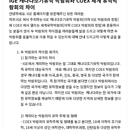
IGE 캐나다조기유학 박람회와 COEX 세계 유학박
람회의 차이
안녕하세요. IGE 홈페이지를 방문해주신 모든 여러분.
저희 IGE 에서 주최하는 IGE 캐나다조기유학 박람회[이하 IGE 박람회라 칭함]
와 COEX 에서 열리는 세계유학박람회[이하 COEX 박람회라 칭함]와 혼동하시
는 분들이 많이 두 박람회의 차이점을 여러분들께 말씀 드리고 어떻게 하면 두
박람회를 효율적으로 이용 하실 수 있는지에 대해 안내 드리고자 이렇게 글을 올
립니다.
두 박람회의 차이점 세가지.
1) 참가하는 국가의 차이
- IGE에서 개최하는 박람회는 말 그대로 캐나다조기유학 박람회입니다.
즉 유학의 대상국가가 바로 캐나다 입니다. 하지만 COEX 박람회의
경우 캐나다를 비롯 미국,호주, 인도, 중국, 영국 등 다양한 국가가 참여
하는 박람회입니다. 즉 참가하는 국가를 본다면 COEX 박람회에서는
다양한 국가에 대한 유학정보를 얻을 수는 있겠지만 정보의 깊이가 그렇
게 깊은 편은 아닙니다. 하지만 IGE 박람회는 캐나다라는 한 국가에 대
한 유학정보를 제공하기 때문에 더욱 다양한 지역과 상세한 정보를 얻으
실 수 있습니다.
2) 개최되는 박람회의 유학 주제 및 형태
- COEX 박람회의 유학주제 및 형태를 놓고 본다면, 18세 이하의 조기유
학, 18세 이상의 성인 어학연수, 대학학위과정, 인턴쉽등 다양한 유학주