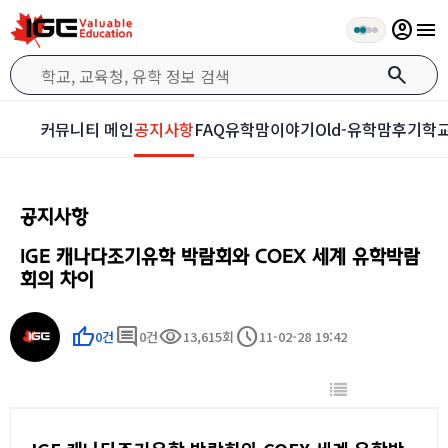
account_circle
menu
search
커뮤니티 메인
공지사항
FAQ
유학맘이야기
Old-유학맘후기
학교
공지사항
IGE 캐나다조기유학 박람회와 COEX 세계 유학박람
회의 차이
thumb_up
comment
visibility
schedule
0건
0건
13,615회
11-02-28 19:42