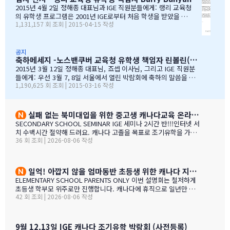
다. 그리고 이렇게 긴 시간 동안 많은 가족과 학생들이 캐나다에 잘
2015년 4월 2일 정해종 대표님과 IGE 직원분들에게: 랭리 교육청
정착하여 공부할 수 있었던 데에는, 정해종 대표님을 비롯하여 모든 I
의 유학생 프로그램은 2001년 IGE로부터 처음 학생을 받았을 때
1,131,157 회 조회 | 2015-04-15 작성
GE 직원의 헌신적인 노력이 있었음을 잘 알고 있습니다. 우리는 IGE
부터 IGE와 오랜 시간동안 신뢰있는 관계로 좋은 시간을 보내왔습
의 이 같은 노력과 헌신적인 지원에 매우 감사 드리며, 다시 한 번 IGE
니다. 해가 지나면서 IGE는 한국에서 가장 좋은 파트너 중 하나로
가 코퀴틀람 교육청의 가장 소중한 협력사임을 말…
자리매김 하였고, 우리는 매년 IGE가 주최하는 학생과 학부모 박
람회에 참가하길 고대합니다. IGE 직원들은 조직 기술과 정보의
공지
축하메세지 -노스밴쿠버 교육청 유학생 책임자 린볼린(Lynne Bolen) 편지
상세함, 그리고 테이블에 앉아 학부모님들과 소통할 때 IGE 통역
사 분들의 친절함과 지지적인 태도는 저에게 지속적으로 깊은 인
2015년 3월 12일 정해종 대표님, 죠셉 이사님, 그리고 IGE 직원분
상을 줍니다. 랭리는 한국인 가족들이 해외 유학지로 고려할 핵심
들에게: 우선 3월 7, 8일 서울에서 열린 박람회에 축하의 말씀을 전
1,190,625 회 조회 | 2015-03-16 작성
유학 지역이 되었습니다. 우리는 서울에 다른 유학원들과도 파트
합니다. 이 틀간의 박람회를 개최하는 동안 많은 관심을 보여준 한국
너를 맺고 일을 하지만, IGE는 우리에게 중요한 동업자입니다. 우
인 가족들께서 꾸준히 방문해 주셨던 것은 좋은 조짐이며, IGE에 더
리의 공통된 노력을 통하여 지난 7년동안 수백 명의 학생들을 랭
많은 가족들이 생길 것으로 보여집니다. 노스밴쿠버 교육청과 이번
리의 학교들로 즐겁게 맞이할 수 있었습니다. IGE 직원분들과 함
박람회에 참가한 모든 교육청들에게도 이와 같은 좋은 일이 있기를
실패 없는 북미대입을 위한 중고생 캐나다교육 온라인 ZOOM 설명회 8월 27일(목)
께 협력하여 일하는 과정을 통해 우리는 한국 사…
바랍니다. 과거에 박람회 때마다 통역관을 배치해 주신 것에 대해 감
SECONDARY SCHOOL SEMINAR IGE 세미나 2시간 반!!!인터넷 서
사 드립니다. 특히 이번 주말 동안 세 명의 훌륭한 통역관과 일할 수
치 수백시간 절약해 드려요. 캐나다 고졸을 목표로 조기유학을 가지
있게 기회를 주셔서 고맙습니다. 세 분 모두 노스밴쿠버에 대해 자세
36 회 조회 | 2026-08-06 작성
는 않죠. 어떤 경우에도 중요한 것은 대학!!! 20년간 캐나다 조기유학
히 알고 있었으며, 미국이나 캐나다에서 직접 겪은 해외경험들을 나
#1 — 캐나다에서 가디언과 대학 컨설팅 경험을 생생히 전달 드립니
눌 수 있어서 많은 도움이 되었습니다. 노스밴쿠버가 오랜 시간 IGE
다. 현재 캐나다에 있는 중고생 학부모님(유학맘, 영주권, 시민권)들
와 IC…
도 참가 가능합니다. 한국과 캐나다 부모님들의 궁금증과 고민을 같
일억! 아깝지 않을 엄마동반 초등생 위한 캐나다 지역,학교 선택 설명회 8월25(화)
이 공유할 수 있습니다. …
ELEMENTARY SCHOOL PARENTS ONLY 이번 설명회는 철저하게
초등생 학부모 위주로만 진행합니다. 캐나다에 휴직으로 일년만 가
42 회 조회 | 2026-08-06 작성
야 하는 가족, 초등생 영어교육 · 북미체험 · 가족 휴식을 위해 캐나
다 조기유학을 알아보는 가족을 위한 설명회입니다. ZOOM 온라인
설명회 8월 25일 (화) 오전 11시 ~ 1시 밴쿠버 8월 24일 (월) 오후 7시
~ 9시 …
9월 12,13일 IGE 캐나다 조기유학 박람회 (사전등록)