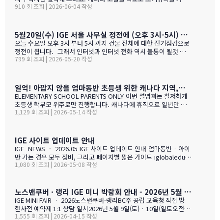
910 회 조회 | 2026-06-04 작성
는 않죠. 어떤 경우에도 중요한 것은 대학!!! 20년간 캐나다 조기유학
#1 — 캐나다에서 가디언과 대학 컨설팅 경험을 생생히 전달 드립니
다. 현재 캐나다에 있는 중고생 학부모님(유학맘, 영주권, 시민권)들
도 참가 가능합니다. 한국과 캐나다 부모님들의 궁금증과 고민을 같
5월20일(수) IGE 서울 사무실 정전에 (오후 3시-5시) 따른 상담 업무 불가 안내
이 공유할 수 있습니다. …
오늘 수요일 오후 3시 부터 5시 까지 건물 전체에 대한 전기점검으로
정전이 됩니다. 그래서 인터넷과 인터넷 전화 역시 불통이 될것 입니
799 회 조회 | 2026-05-20 작성
다. PC로 사용 하는 카카오톡 역시 불통이 될것 입니다. 전화,카카오
톡 모두 인터넷 연동이라 불가피 하게 해당 시간 동안 서비스 제한 됨
을 안내 드립니다. 정전 해지 이후에 정상적인 업무 복귀후 차례로 안
내드리겟습니다.
일억! 아깝지 않을 엄마동반 초등생 위한 캐나다 지역,학교 선택 설명회 5월28(목)
ELEMENTARY SCHOOL PARENTS ONLY 이번 설명회는 철저하게
초등생 학부모 위주로만 진행합니다. 캐나다에 휴직으로 일년만 가
1,129 회 조회 | 2026-05-14 작성
야 하는 가족, 초등생 영어교육 · 북미체험 · 가족 휴식을 위해 캐나
다 조기유학을 알아보는 가족을 위한 설명회입니다. ZOOM 온라인
설명회 5월 28일 (목) 오전 11시 ~ 1시 …
IGE 사이트 업데이트 안내
IGE NEWS · 2026.05 IGE 사이트 업데이트 안내 엄마동반 · 아이
만 가는 경우 모두 정비, 그리고 페이지별 짧은 가이드 iglobaleduca
1,080 회 조회 | 2026-05-08 작성
tion.org 가 새로 업데이트되었습니다. 이번에는 "엄마동반"과 "아
이만 가는 경우" 함께 정비되었습니다. 엄마(또는 아빠)가 함께 가시
는 경우, "교육청별 연간 예산 한눈에 보기" 가 새로 들어갔습니다.
학비 + 2베드 기준 렌트비 + 자녀 한 명 기준 생활비를 모두 합친 1년
노스밴쿠버 · 랭리 IGE 미니 박람회 안내 - 2026년 5월 9일(토) · 10일(일)
예산을 교육청별로 비교해 보실 수 있습니다. 추천 사립학교와 유학
IGE MINI FAIR · 2026노스밴쿠버·랭리BC주 공립 교육청 직접 방
맘들의 리얼한 후기도 같은 페이지에 함께 모았습니다. 자녀가 혼자
한사전 예약제 1:1 상담 일시2026년 5월 9일(토) · 10일(일토오전 1
가는 경우, 홈스테이·보딩스쿨·관리형 세 가지 형태를 한 …
1,555 회 조회 | 2026-04-15 작성
1시 — 오후 3시장소IGE 도곡동 사무실서울시 강남구 언주로 201, 2