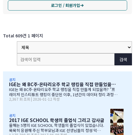
로그인 / 회원가입
Total 609건
1 페이지
검색
공지
IGE는 왜 BC주·온타리오주 학교 랭킹을 직접 만들었을까?
IGE는 왜 BC주·온타리오주 학교 랭킹을 직접 만들게 되었을까? "프
레이저 인스티튜트 랭킹이 중단된 이후, 1년간의 데이터 정리 과정을
2,367 회 조회 | 2026-01-12 작성
공유합니다" 처음부터 랭킹을 만들려던 건 아니었습니다 IGE도 그동
안 캐나다 학교 랭킹 중 가장 널리 알려진 프레이저 인스티튜트(Fras
er Institute)의 랭킹을 참고해왔습니다. 학교 상담 시 참고 자료로
활용하기 좋았습니다. 그런데 문제가 생겼습니다. BC주 세컨더리 랭
공지
2017 IGE SCHOOL 학생의 졸업식 그리고 감사글
킹이 지난 7~8년 동안 업데이트되지 않고 있었습니다. 최근 자료로 B
C주 세컨더리 학교들의 현황을 파악하고 싶었는데, 참고할 만한 데이
올해는 5명의 IGE SCHOOL 학생들의 졸업식이 있었습니다.
터가 없어 어려움이 있었습니다. 그래서 직접 자료를 찾아보기 시작
묵묵히 응원해 주신 학부모님과 IGE 선생님들의 정성 덕에
1,175,708 회 조회 | 2017-06-09 작성