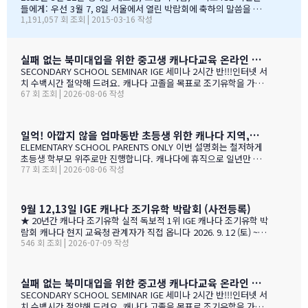
상을 줍니다. 랭리는 한국인 가족들이 해외 유학지로 고려할 핵심
들에게: 우선 3월 7, 8일 서울에서 열린 박람회에 축하의 말씀을 전
1,191,057 회 조회 | 2015-03-16 작성
유학 지역이 되었습니다. 우리는 서울에 다른 유학원들과도 파트
합니다. 이 틀간의 박람회를 개최하는 동안 많은 관심을 보여준 한국
너를 맺고 일을 하지만, IGE는 우리에게 중요한 동업자입니다. 우
인 가족들께서 꾸준히 방문해 주셨던 것은 좋은 조짐이며, IGE에 더
리의 공통된 노력을 통하여 지난 7년동안 수백 명의 학생들을 랭
많은 가족들이 생길 것으로 보여집니다. 노스밴쿠버 교육청과 이번
리의 학교들로 즐겁게 맞이할 수 있었습니다. IGE 직원분들과 함
박람회에 참가한 모든 교육청들에게도 이와 같은 좋은 일이 있기를
실패 없는 북미대입을 위한 중고생 캐나다교육 온라인 ZOOM 설명회 8월 27일(목)
께 협력하여 일하는 과정을 통해 우리는 한국 사…
바랍니다. 과거에 박람회 때마다 통역관을 배치해 주신 것에 대해 감
SECONDARY SCHOOL SEMINAR IGE 세미나 2시간 반!!!인터넷 서
사 드립니다. 특히 이번 주말 동안 세 명의 훌륭한 통역관과 일할 수
치 수백시간 절약해 드려요. 캐나다 고졸을 목표로 조기유학을 가지
있게 기회를 주셔서 고맙습니다. 세 분 모두 노스밴쿠버에 대해 자세
67 회 조회 | 2026-08-06 작성
는 않죠. 어떤 경우에도 중요한 것은 대학!!! 20년간 캐나다 조기유학
히 알고 있었으며, 미국이나 캐나다에서 직접 겪은 해외경험들을 나
#1 — 캐나다에서 가디언과 대학 컨설팅 경험을 생생히 전달 드립니
눌 수 있어서 많은 도움이 되었습니다. 노스밴쿠버가 오랜 시간 IGE
다. 현재 캐나다에 있는 중고생 학부모님(유학맘, 영주권, 시민권)들
와 IC…
도 참가 가능합니다. 한국과 캐나다 부모님들의 궁금증과 고민을 같
일억! 아깝지 않을 엄마동반 초등생 위한 캐나다 지역,학교 선택 설명회 8월25(화)
이 공유할 수 있습니다. …
ELEMENTARY SCHOOL PARENTS ONLY 이번 설명회는 철저하게
초등생 학부모 위주로만 진행합니다. 캐나다에 휴직으로 일년만 가
77 회 조회 | 2026-08-06 작성
야 하는 가족, 초등생 영어교육 · 북미체험 · 가족 휴식을 위해 캐나
다 조기유학을 알아보는 가족을 위한 설명회입니다. ZOOM 온라인
설명회 8월 25일 (화) 오전 11시 ~ 1시 밴쿠버 8월 24일 (월) 오후 7시
~ 9시 …
9월 12,13일 IGE 캐나다 조기유학 박람회 (사전등록)
★ 20년간 캐나다 조기유학 실적 독보적 1위 IGE 캐나다 조기유학 박
람회 캐나다 현지 교육청 관계자가 직접 옵니다 2026. 9. 12 (토) ~ 9.
546 회 조회 | 2026-07-09 작성
13 (일) 오전 11시 ~ 오후 5시 · 사전등록 필수 일시 2026년 9월 12
일(토) ~ 13일(일) · 오전 11시 ~ 오후 5시 장소 라이프 비즈니스 센터
(서울특별시 서초구 서초대로40길 49) 신청 사전등록 필수 — 아래
신청서에서 바로 신청하세요 사전등록 혜택 미리 신청하면 이런 혜택
실패 없는 북미대입을 위한 중고생 캐나다교육 온라인 ZOOM 설명회 6월 16일(화)
이 있습니다 혜택 1 신청비 전액 면제 학생당 약 CAD $200~300 수
SECONDARY SCHOOL SEMINAR IGE 세미나 2시간 반!!!인터넷 서
속 신청비 면제 혜택 2 인기 공립학교 우선 배정 …
치 수백시간 절약해 드려요. 캐나다 고졸을 목표로 조기유학을 가지