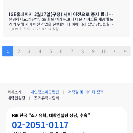
01호 · 도곡동 SK리더스뷰형태사전 예약제 1:1 상담참가 교육청노
스밴쿠버 · 랭리 (BC주)참 가 신 청 하 기클릭 시 페이지 하단의 참
가등록 폼으로 이동합니다SECTION 01 · 방한 교육청노스밴쿠버
IGE홈페이지 2월17일(구정) 서버 이전으로 중지 됩니다.- 이해 부탁 드리며
교육청NORTH VANCOUVER · SD 44 밴쿠버 다운타운에서 Lions
안녕하세요,캐유맘, IGE 회원 여러분.보다 나은 서비스를 제공해 드
Gate Bridge를 건너면 20분 내로 도착하는 근교 주거 중심 지역입
리기 위해 서버 이전 작업을 진행합니다.이에 따라 설날 당일(1월 29
니다. 산·바다·숲이 어우러진 자연환경과, 밴쿠버 메트로 지역 중 가
1,839 회 조회 | 2026-02-14 작성
일) 오전 중 IGE 홈페이지(iglobaleducation.org) 접속이 일시적으
장 낮은 수준의 범죄율로, 엄마와 아이가 함께 생활하기에 안전하고
로 제한될 예정입니다.불편을 드려 죄송하며, 빠르게 정상화하도록
쾌적한 환경을 제공합니다.…
하겠습니다.모두 즐겁고 따뜻한 설 연휴 보내시길 바랍니다. ????— I
GE (I Global Education)
2
3
4
5
6
7
8
9
10
1
회사소개
개인정보취급방침
저작권 및 데이터 정책
대학컨설팅
조기유학박람회
IGE 한국 “조기유학, 대학컨설팅 상담, 수속”
02-2051-0117