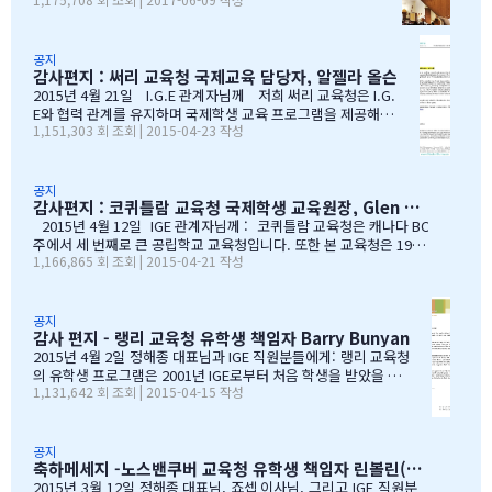
했습니다. '혹시 어딘가에 최신 학업 데이터가 있지 않을까?' 하는 마
모두 원하는 대학에 진학을 하게 되었음을 진심으로 감사드
음으로요. BC주 정부 데이터를 발견하다 며칠간 인터넷을 찾아보다
립니다. 학부모님들과 선생님이 IGE SCHOOL Band에 남긴
가 BC주 정부에서 발표한 주정부 시험 결과 데이터를…
글과 사진을 공유 합니다. Choi 기*맘 2017년 6월 7일 오후
1:52 39 읽음 한국시간으로 오늘 저녁 st.john졸업식이 시
공지
감사편지 : 써리 교육청 국제교육 담당자, 알젤라 올슨
작됩니다.오늘 졸업식에는 개인적인 사정으로 함께하지 못
하지만아쉬운 마음을 담아 함께 축하의 인사를 전합니다.오
2015년 4월 21일 I.G.E 관계자님께 저희 써리 교육청은 I.G.
늘 졸업식이 아이들만의 졸업식이 아닌몇년동안 저희 부모
E와 협력 관계를 유지하며 국제학생 교육 프로그램을 제공해올
1,151,303 회 조회 | 2015-04-23 작성
를 대신해 앞장 서 이끌어 주신선생님들의 졸업식이라 해도
수 있음에 만족하고 있습니다. I.G.E는 지난 10년간 써리 교육
과언이 아닐 듯 합니다.고비고비마다 힘이되어 주신선생님
청의 소중한 파트너로서 많은 일을 해주었습니다. I.G.E는 써
들, 한분 한분께 깊은 감사의 인사를 전하고 싶습니다.특히
리 지역에서 공부하는 학생들이 수준 높은 교육 과정을 경험할
나조카처럼 야단도치시고 때로는 버릇없이 한 행동들에도너
수 있도록 많은 도움을 주었습니다. 특별히 정해종 대표님을 비
공지
감사편지 : 코퀴틀람 교육청 국제학생 교육원장, Glen Conley
그러이 이해해주신 조셉이사님,아이들의 구멍난 빈 자리를
롯한 많은 I.G.E의 직원 여러분께서 종합적인 오리엔테이션과
말없이…
정착서비스, 방과후 프로그램, 홈스테이 프로그램을 비롯한 다
2015년 4월 12일 IGE 관계자님께 : 코퀴틀람 교육청은 캐나다 BC
양한 서비스를 제공해 주시는 등 물심양면의 지원을 해주셨습
주에서 세 번째로 큰 공립학교 교육청입니다. 또한 본 교육청은 1999
1,166,865 회 조회 | 2015-04-21 작성
니다. 이 같은 집중적 학습관리와 준비 프로그램, 그리고 지속
년부터 ‘국제학생 프로그램’을 제공해왔으며, 현재 캐나다에서 가장
적인 관리가 있었기에 써리 지역의 유학생들은 새로운 환경에
성공적인 공립학교 프로그램으로 자리매김하고 있습니다. 그리고 이
보다 빠르게 적응할 수 있었습니다. 저희 교육청은 앞으로도
와 같은 성과는 IGE 유학원이 저희 교육청과 파트너로서 협력해왔기
써리로의 유학을 희망하는 국제학생들을 위해 I.G.E와 협력 관
때문에 이루어낼 수 있었던 것이라고 생각합니다. 코퀴틀람 교육청
공지
감사 편지 - 랭리 교육청 유학생 책임자 Barry Bunyan
계를 유지해나갈 수 있…
이 IGE를 통해 국제학생 프로그램을 제공해 온지도 10년이 되어갑니
다. 그리고 이렇게 긴 시간 동안 많은 가족과 학생들이 캐나다에 잘
2015년 4월 2일 정해종 대표님과 IGE 직원분들에게: 랭리 교육청
정착하여 공부할 수 있었던 데에는, 정해종 대표님을 비롯하여 모든 I
의 유학생 프로그램은 2001년 IGE로부터 처음 학생을 받았을 때
1,131,642 회 조회 | 2015-04-15 작성
GE 직원의 헌신적인 노력이 있었음을 잘 알고 있습니다. 우리는 IGE
부터 IGE와 오랜 시간동안 신뢰있는 관계로 좋은 시간을 보내왔습
의 이 같은 노력과 헌신적인 지원에 매우 감사 드리며, 다시 한 번 IGE
니다. 해가 지나면서 IGE는 한국에서 가장 좋은 파트너 중 하나로
가 코퀴틀람 교육청의 가장 소중한 협력사임을 말…
자리매김 하였고, 우리는 매년 IGE가 주최하는 학생과 학부모 박
람회에 참가하길 고대합니다. IGE 직원들은 조직 기술과 정보의
공지
축하메세지 -노스밴쿠버 교육청 유학생 책임자 린볼린(Lynne Bolen) 편지
상세함, 그리고 테이블에 앉아 학부모님들과 소통할 때 IGE 통역
사 분들의 친절함과 지지적인 태도는 저에게 지속적으로 깊은 인
2015년 3월 12일 정해종 대표님, 죠셉 이사님, 그리고 IGE 직원분