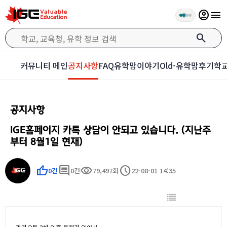
account_circle
menu
search
커뮤니티 메인
공지사항
FAQ
유학맘이야기
Old-유학맘후기
학교
공지사항
IGE홈페이지 카톡 상담이 안되고 있습니다. (지난주
부터 8월1일 현재)
thumb_up
comment
visibility
schedule
0건
0건
79,497회
22-08-01 14:35