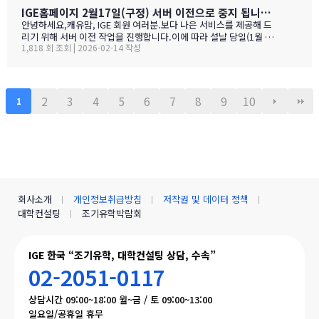
가등록 폼으로 이동합니다SECTION 01 · 방한 교육청노스밴쿠버
IGE홈페이지 2월17일(구정) 서버 이전으로 중지 됩니다.- 이해 부탁 드리며
교육청NORTH VANCOUVER · SD 44 밴쿠버 다운타운에서 Lions
안녕하세요,캐유맘, IGE 회원 여러분.보다 나은 서비스를 제공해 드
Gate Bridge를 건너면 20분 내로 도착하는 근교 주거 중심 지역입
리기 위해 서버 이전 작업을 진행합니다.이에 따라 설날 당일(1월 29
니다. 산·바다·숲이 어우러진 자연환경과, 밴쿠버 메트로 지역 중 가
1,818 회 조회 | 2026-02-14 작성
일) 오전 중 IGE 홈페이지(iglobaleducation.org) 접속이 일시적으
장 낮은 수준의 범죄율로, 엄마와 아이가 함께 생활하기에 안전하고
로 제한될 예정입니다.불편을 드려 죄송하며, 빠르게 정상화하도록
쾌적한 환경을 제공합니다.…
하겠습니다.모두 즐겁고 따뜻한 설 연휴 보내시길 바랍니다. ????— I
GE (I Global Education)
2
3
4
5
6
7
8
9
10
1
회사소개
개인정보취급방침
저작권 및 데이터 정책
대학컨설팅
조기유학박람회
IGE 한국 “조기유학, 대학컨설팅 상담, 수속”
02-2051-0117
상담시간 09:00~18:00 월~금 / 토 09:00~13:00
일요일/공휴일 휴무