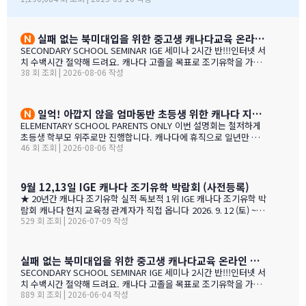
너를 맺고 일을 하지만, IGE는 우리에게 중요한 동업자입니다. 우
인 가족들께서 꾸준히 방문해 주셨던 것은 좋은 조짐이며, IGE에 더
리의 공통된 노력을 통하여 지난 7년동안 수백 명의 학생들을 랭
많은 가족들이 생길 것으로 보여집니다. 노스밴쿠버 교육청과 이번
리의 학교들로 즐겁게 맞이할 수 있었습니다. IGE 직원분들과 함
박람회에 참가한 모든 교육청들에게도 이와 같은 좋은 일이 있기를
실패 없는 북미대입을 위한 중고생 캐나다교육 온라인 ZOOM 설명회 8월 27일(목)
께 협력하여 일하는 과정을 통해 우리는 한국 사…
바랍니다. 과거에 박람회 때마다 통역관을 배치해 주신 것에 대해 감
SECONDARY SCHOOL SEMINAR IGE 세미나 2시간 반!!!인터넷 서
사 드립니다. 특히 이번 주말 동안 세 명의 훌륭한 통역관과 일할 수
치 수백시간 절약해 드려요. 캐나다 고졸을 목표로 조기유학을 가지
있게 기회를 주셔서 고맙습니다. 세 분 모두 노스밴쿠버에 대해 자세
38 회 조회 | 2026-08-06 작성
는 않죠. 어떤 경우에도 중요한 것은 대학!!! 20년간 캐나다 조기유학
히 알고 있었으며, 미국이나 캐나다에서 직접 겪은 해외경험들을 나
#1 — 캐나다에서 가디언과 대학 컨설팅 경험을 생생히 전달 드립니
눌 수 있어서 많은 도움이 되었습니다. 노스밴쿠버가 오랜 시간 IGE
다. 현재 캐나다에 있는 중고생 학부모님(유학맘, 영주권, 시민권)들
와 IC…
도 참가 가능합니다. 한국과 캐나다 부모님들의 궁금증과 고민을 같
일억! 아깝지 않을 엄마동반 초등생 위한 캐나다 지역,학교 선택 설명회 8월25(화)
이 공유할 수 있습니다. …
ELEMENTARY SCHOOL PARENTS ONLY 이번 설명회는 철저하게
초등생 학부모 위주로만 진행합니다. 캐나다에 휴직으로 일년만 가
46 회 조회 | 2026-08-06 작성
야 하는 가족, 초등생 영어교육 · 북미체험 · 가족 휴식을 위해 캐나
다 조기유학을 알아보는 가족을 위한 설명회입니다. ZOOM 온라인
설명회 8월 25일 (화) 오전 11시 ~ 1시 밴쿠버 8월 24일 (월) 오후 7시
~ 9시 …
9월 12,13일 IGE 캐나다 조기유학 박람회 (사전등록)
★ 20년간 캐나다 조기유학 실적 독보적 1위 IGE 캐나다 조기유학 박
람회 캐나다 현지 교육청 관계자가 직접 옵니다 2026. 9. 12 (토) ~ 9.
529 회 조회 | 2026-07-09 작성
13 (일) 오전 11시 ~ 오후 5시 · 사전등록 필수 일시 2026년 9월 12
일(토) ~ 13일(일) · 오전 11시 ~ 오후 5시 장소 라이프 비즈니스 센터
(서울특별시 서초구 서초대로40길 49) 신청 사전등록 필수 — 아래
신청서에서 바로 신청하세요 사전등록 혜택 미리 신청하면 이런 혜택
실패 없는 북미대입을 위한 중고생 캐나다교육 온라인 ZOOM 설명회 6월 16일(화)
이 있습니다 혜택 1 신청비 전액 면제 학생당 약 CAD $200~300 수
SECONDARY SCHOOL SEMINAR IGE 세미나 2시간 반!!!인터넷 서
속 신청비 면제 혜택 2 인기 공립학교 우선 배정 …
치 수백시간 절약해 드려요. 캐나다 고졸을 목표로 조기유학을 가지
889 회 조회 | 2026-06-04 작성
는 않죠. 어떤 경우에도 중요한 것은 대학!!! 20년간 캐나다 조기유학