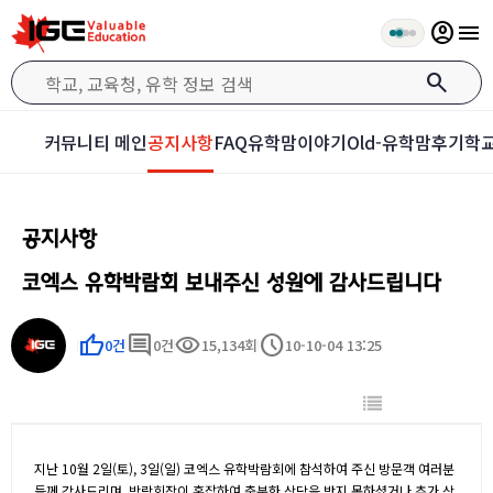
account_circle
menu
search
커뮤니티 메인
공지사항
FAQ
유학맘이야기
Old-유학맘후기
학교
공지사항
코엑스 유학박람회 보내주신 성원에 감사드립니다
thumb_up
comment
visibility
schedule
0건
0건
15,134회
10-10-04 13:25
지난 10월 2일(토), 3일(일) 코엑스 유학박람회에 참석하여 주신 방문객 여러분
들께 감사드리며, 박람회장이 혼잡하여 충분한 상담을 받지 못하셨거나 추가 상