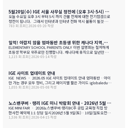
#1 — 캐나다에서 가디언과 대학 컨설팅 경험을 생생히 전달 드립니
다. 현재 캐나다에 있는 중고생 학부모님(유학맘, 영주권, 시민권)들
도 참가 가능합니다. 한국과 캐나다 부모님들의 궁금증과 고민을 같
5월20일(수) IGE 서울 사무실 정전에 (오후 3시-5시) 따른 상담 업무 불가 안내
이 공유할 수 있습니다. …
오늘 수요일 오후 3시 부터 5시 까지 건물 전체에 대한 전기점검으로
정전이 됩니다. 그래서 인터넷과 인터넷 전화 역시 불통이 될것 입니
783 회 조회 | 2026-05-20 작성
다. PC로 사용 하는 카카오톡 역시 불통이 될것 입니다. 전화,카카오
톡 모두 인터넷 연동이라 불가피 하게 해당 시간 동안 서비스 제한 됨
을 안내 드립니다. 정전 해지 이후에 정상적인 업무 복귀후 차례로 안
내드리겟습니다.
일억! 아깝지 않을 엄마동반 초등생 위한 캐나다 지역,학교 선택 설명회 5월28(목)
ELEMENTARY SCHOOL PARENTS ONLY 이번 설명회는 철저하게
초등생 학부모 위주로만 진행합니다. 캐나다에 휴직으로 일년만 가
1,115 회 조회 | 2026-05-14 작성
야 하는 가족, 초등생 영어교육 · 북미체험 · 가족 휴식을 위해 캐나
다 조기유학을 알아보는 가족을 위한 설명회입니다. ZOOM 온라인
설명회 5월 28일 (목) 오전 11시 ~ 1시 …
IGE 사이트 업데이트 안내
IGE NEWS · 2026.05 IGE 사이트 업데이트 안내 엄마동반 · 아이
만 가는 경우 모두 정비, 그리고 페이지별 짧은 가이드 iglobaleduca
1,055 회 조회 | 2026-05-08 작성
tion.org 가 새로 업데이트되었습니다. 이번에는 "엄마동반"과 "아
이만 가는 경우" 함께 정비되었습니다. 엄마(또는 아빠)가 함께 가시
는 경우, "교육청별 연간 예산 한눈에 보기" 가 새로 들어갔습니다.
학비 + 2베드 기준 렌트비 + 자녀 한 명 기준 생활비를 모두 합친 1년
노스밴쿠버 · 랭리 IGE 미니 박람회 안내 - 2026년 5월 9일(토) · 10일(일)
예산을 교육청별로 비교해 보실 수 있습니다. 추천 사립학교와 유학
IGE MINI FAIR · 2026노스밴쿠버·랭리BC주 공립 교육청 직접 방
맘들의 리얼한 후기도 같은 페이지에 함께 모았습니다. 자녀가 혼자
한사전 예약제 1:1 상담 일시2026년 5월 9일(토) · 10일(일토오전 1
가는 경우, 홈스테이·보딩스쿨·관리형 세 가지 형태를 한 …
1,536 회 조회 | 2026-04-15 작성
1시 — 오후 3시장소IGE 도곡동 사무실서울시 강남구 언주로 201, 2
01호 · 도곡동 SK리더스뷰형태사전 예약제 1:1 상담참가 교육청노
스밴쿠버 · 랭리 (BC주)참 가 신 청 하 기클릭 시 페이지 하단의 참