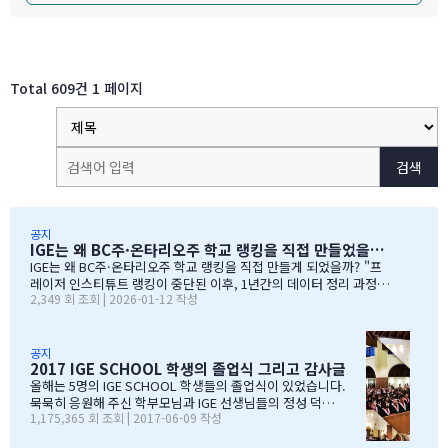
Total 609건
1 페이지
검색
공지
IGE는 왜 BC주·온타리오주 학교 랭킹을 직접 만들었을까?
IGE는 왜 BC주·온타리오주 학교 랭킹을 직접 만들게 되었을까? "프
레이저 인스티튜트 랭킹이 중단된 이후, 1년간의 데이터 정리 과정을
2,349 회 조회 | 2026-01-12 작성
공유합니다" 처음부터 랭킹을 만들려던 건 아니었습니다 IGE도 그동
안 캐나다 학교 랭킹 중 가장 널리 알려진 프레이저 인스티튜트(Fras
er Institute)의 랭킹을 참고해왔습니다. 학교 상담 시 참고 자료로
활용하기 좋았습니다. 그런데 문제가 생겼습니다. BC주 세컨더리 랭
공지
2017 IGE SCHOOL 학생의 졸업식 그리고 감사글
킹이 지난 7~8년 동안 업데이트되지 않고 있었습니다. 최근 자료로 B
C주 세컨더리 학교들의 현황을 파악하고 싶었는데, 참고할 만한 데이
올해는 5명의 IGE SCHOOL 학생들의 졸업식이 있었습니다.
터가 없어 어려움이 있었습니다. 그래서 직접 자료를 찾아보기 시작
묵묵히 응원해 주신 학부모님과 IGE 선생님들의 정성 덕에
1,175,365 회 조회 | 2017-06-09 작성
했습니다. '혹시 어딘가에 최신 학업 데이터가 있지 않을까?' 하는 마
모두 원하는 대학에 진학을 하게 되었음을 진심으로 감사드
음으로요. BC주 정부 데이터를 발견하다 며칠간 인터넷을 찾아보다
립니다. 학부모님들과 선생님이 IGE SCHOOL Band에 남긴