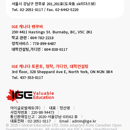
서울시 강남구 언주로 201,201호(도곡동 sk리더스뷰)
Tel. 02-2051-0117 / Fax. 02-6442-5220
IGE 캐나다 밴쿠버
230-4411 Hastings St. Burnaby, BC, V5C 2K1
학교 관련 : 604-782-2218
정착서비스 : 778-899-6487
대학컨설팅,가디언 : 604-838-0117
IGE 캐나다 토론토, 정착, 가디언, 대학컨설팅
3rd floor, 328 Sheppard Ave E, North York, ON M2N 3B4
Tel. 437-353-0117
아이글로벌에듀(주)
대표 : 정선영
사업자번호 : 220-88-94473
통신판매업신고 : 2020-서울강남-03562 호
대표전화 : 02-2051-0117
Email : admin@ige.kr
© 2025 I Global Education LTD. Data adapted from Canadian Open
Government sources. All analyses are IGE's own. Unauthorized