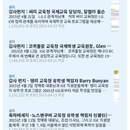
가 BC주 정부에서 발표한 주정부 시험 결과 데이터를…
글과 사진을 공유 합니다. Choi 기*맘 2017년 6월 7일 오후
1:52 39 읽음 한국시간으로 오늘 저녁 st.john졸업식이 시
공지
감사편지 : 써리 교육청 국제교육 담당자, 알젤라 올슨
작됩니다.오늘 졸업식에는 개인적인 사정으로 함께하지 못
하지만아쉬운 마음을 담아 함께 축하의 인사를 전합니다.오
2015년 4월 21일 I.G.E 관계자님께 저희 써리 교육청은 I.G.
늘 졸업식이 아이들만의 졸업식이 아닌몇년동안 저희 부모
E와 협력 관계를 유지하며 국제학생 교육 프로그램을 제공해올
1,150,852 회 조회 | 2015-04-23 작성
를 대신해 앞장 서 이끌어 주신선생님들의 졸업식이라 해도
수 있음에 만족하고 있습니다. I.G.E는 지난 10년간 써리 교육
과언이 아닐 듯 합니다.고비고비마다 힘이되어 주신선생님
청의 소중한 파트너로서 많은 일을 해주었습니다. I.G.E는 써
들, 한분 한분께 깊은 감사의 인사를 전하고 싶습니다.특히
리 지역에서 공부하는 학생들이 수준 높은 교육 과정을 경험할
나조카처럼 야단도치시고 때로는 버릇없이 한 행동들에도너
수 있도록 많은 도움을 주었습니다. 특별히 정해종 대표님을 비
공지
감사편지 : 코퀴틀람 교육청 국제학생 교육원장, Glen Conley
그러이 이해해주신 조셉이사님,아이들의 구멍난 빈 자리를
롯한 많은 I.G.E의 직원 여러분께서 종합적인 오리엔테이션과
말없이…
정착서비스, 방과후 프로그램, 홈스테이 프로그램을 비롯한 다
2015년 4월 12일 IGE 관계자님께 : 코퀴틀람 교육청은 캐나다 BC
양한 서비스를 제공해 주시는 등 물심양면의 지원을 해주셨습
주에서 세 번째로 큰 공립학교 교육청입니다. 또한 본 교육청은 1999
1,166,330 회 조회 | 2015-04-21 작성
니다. 이 같은 집중적 학습관리와 준비 프로그램, 그리고 지속
년부터 ‘국제학생 프로그램’을 제공해왔으며, 현재 캐나다에서 가장
적인 관리가 있었기에 써리 지역의 유학생들은 새로운 환경에
성공적인 공립학교 프로그램으로 자리매김하고 있습니다. 그리고 이
보다 빠르게 적응할 수 있었습니다. 저희 교육청은 앞으로도
와 같은 성과는 IGE 유학원이 저희 교육청과 파트너로서 협력해왔기
써리로의 유학을 희망하는 국제학생들을 위해 I.G.E와 협력 관
때문에 이루어낼 수 있었던 것이라고 생각합니다. 코퀴틀람 교육청
공지
감사 편지 - 랭리 교육청 유학생 책임자 Barry Bunyan
계를 유지해나갈 수 있…
이 IGE를 통해 국제학생 프로그램을 제공해 온지도 10년이 되어갑니
다. 그리고 이렇게 긴 시간 동안 많은 가족과 학생들이 캐나다에 잘
2015년 4월 2일 정해종 대표님과 IGE 직원분들에게: 랭리 교육청
정착하여 공부할 수 있었던 데에는, 정해종 대표님을 비롯하여 모든 I
의 유학생 프로그램은 2001년 IGE로부터 처음 학생을 받았을 때
1,131,222 회 조회 | 2015-04-15 작성
GE 직원의 헌신적인 노력이 있었음을 잘 알고 있습니다. 우리는 IGE
부터 IGE와 오랜 시간동안 신뢰있는 관계로 좋은 시간을 보내왔습
의 이 같은 노력과 헌신적인 지원에 매우 감사 드리며, 다시 한 번 IGE
니다. 해가 지나면서 IGE는 한국에서 가장 좋은 파트너 중 하나로
가 코퀴틀람 교육청의 가장 소중한 협력사임을 말…
자리매김 하였고, 우리는 매년 IGE가 주최하는 학생과 학부모 박
람회에 참가하길 고대합니다. IGE 직원들은 조직 기술과 정보의
공지
축하메세지 -노스밴쿠버 교육청 유학생 책임자 린볼린(Lynne Bolen) 편지
상세함, 그리고 테이블에 앉아 학부모님들과 소통할 때 IGE 통역
사 분들의 친절함과 지지적인 태도는 저에게 지속적으로 깊은 인
2015년 3월 12일 정해종 대표님, 죠셉 이사님, 그리고 IGE 직원분
상을 줍니다. 랭리는 한국인 가족들이 해외 유학지로 고려할 핵심
들에게: 우선 3월 7, 8일 서울에서 열린 박람회에 축하의 말씀을 전
1,190,684 회 조회 | 2015-03-16 작성
유학 지역이 되었습니다. 우리는 서울에 다른 유학원들과도 파트
합니다. 이 틀간의 박람회를 개최하는 동안 많은 관심을 보여준 한국