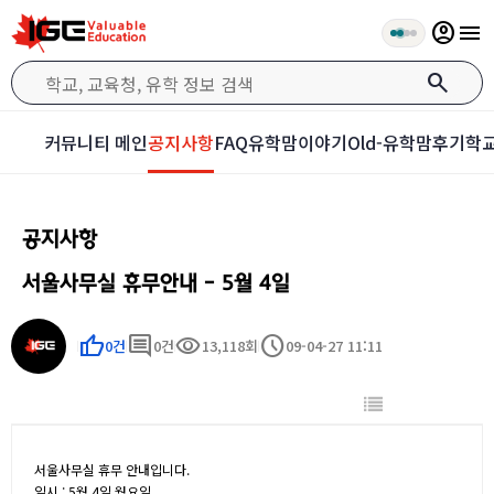
account_circle
menu
search
커뮤니티 메인
공지사항
FAQ
유학맘이야기
Old-유학맘후기
학교
공지사항
서울사무실 휴무안내 - 5월 4일
thumb_up
comment
visibility
schedule
0건
0건
13,118회
09-04-27 11:11
서울사무실 휴무 안내입니다.
일시 : 5월 4일 월요일