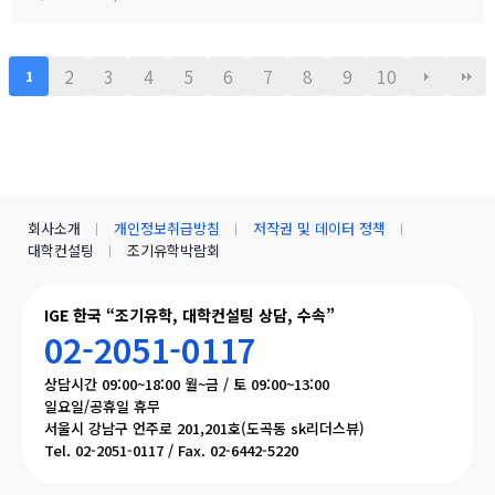
장 낮은 수준의 범죄율로, 엄마와 아이가 함께 생활하기에 안전하고
로 제한될 예정입니다.불편을 드려 죄송하며, 빠르게 정상화하도록
쾌적한 환경을 제공합니다.…
하겠습니다.모두 즐겁고 따뜻한 설 연휴 보내시길 바랍니다. ????— I
GE (I Global Education)
2
3
4
5
6
7
8
9
10
1
회사소개
개인정보취급방침
저작권 및 데이터 정책
대학컨설팅
조기유학박람회
IGE 한국 “조기유학, 대학컨설팅 상담, 수속”
02-2051-0117
상담시간 09:00~18:00 월~금 / 토 09:00~13:00
일요일/공휴일 휴무
서울시 강남구 언주로 201,201호(도곡동 sk리더스뷰)
Tel. 02-2051-0117 / Fax. 02-6442-5220