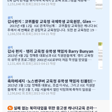
늘 졸업식이 아이들만의 졸업식이 아닌몇년동안 저희 부모
E와 협력 관계를 유지하며 국제학생 교육 프로그램을 제공해올
1,151,040 회 조회 | 2015-04-23 작성
를 대신해 앞장 서 이끌어 주신선생님들의 졸업식이라 해도
수 있음에 만족하고 있습니다. I.G.E는 지난 10년간 써리 교육
과언이 아닐 듯 합니다.고비고비마다 힘이되어 주신선생님
청의 소중한 파트너로서 많은 일을 해주었습니다. I.G.E는 써
들, 한분 한분께 깊은 감사의 인사를 전하고 싶습니다.특히
리 지역에서 공부하는 학생들이 수준 높은 교육 과정을 경험할
나조카처럼 야단도치시고 때로는 버릇없이 한 행동들에도너
수 있도록 많은 도움을 주었습니다. 특별히 정해종 대표님을 비
공지
감사편지 : 코퀴틀람 교육청 국제학생 교육원장, Glen Conley
그러이 이해해주신 조셉이사님,아이들의 구멍난 빈 자리를
롯한 많은 I.G.E의 직원 여러분께서 종합적인 오리엔테이션과
말없이…
정착서비스, 방과후 프로그램, 홈스테이 프로그램을 비롯한 다
2015년 4월 12일 IGE 관계자님께 : 코퀴틀람 교육청은 캐나다 BC
양한 서비스를 제공해 주시는 등 물심양면의 지원을 해주셨습
주에서 세 번째로 큰 공립학교 교육청입니다. 또한 본 교육청은 1999
1,166,558 회 조회 | 2015-04-21 작성
니다. 이 같은 집중적 학습관리와 준비 프로그램, 그리고 지속
년부터 ‘국제학생 프로그램’을 제공해왔으며, 현재 캐나다에서 가장
적인 관리가 있었기에 써리 지역의 유학생들은 새로운 환경에
성공적인 공립학교 프로그램으로 자리매김하고 있습니다. 그리고 이
보다 빠르게 적응할 수 있었습니다. 저희 교육청은 앞으로도
와 같은 성과는 IGE 유학원이 저희 교육청과 파트너로서 협력해왔기
써리로의 유학을 희망하는 국제학생들을 위해 I.G.E와 협력 관
때문에 이루어낼 수 있었던 것이라고 생각합니다. 코퀴틀람 교육청
공지
감사 편지 - 랭리 교육청 유학생 책임자 Barry Bunyan
계를 유지해나갈 수 있…
이 IGE를 통해 국제학생 프로그램을 제공해 온지도 10년이 되어갑니
다. 그리고 이렇게 긴 시간 동안 많은 가족과 학생들이 캐나다에 잘
2015년 4월 2일 정해종 대표님과 IGE 직원분들에게: 랭리 교육청
정착하여 공부할 수 있었던 데에는, 정해종 대표님을 비롯하여 모든 I
의 유학생 프로그램은 2001년 IGE로부터 처음 학생을 받았을 때
1,131,406 회 조회 | 2015-04-15 작성
GE 직원의 헌신적인 노력이 있었음을 잘 알고 있습니다. 우리는 IGE
부터 IGE와 오랜 시간동안 신뢰있는 관계로 좋은 시간을 보내왔습
의 이 같은 노력과 헌신적인 지원에 매우 감사 드리며, 다시 한 번 IGE
니다. 해가 지나면서 IGE는 한국에서 가장 좋은 파트너 중 하나로
가 코퀴틀람 교육청의 가장 소중한 협력사임을 말…
자리매김 하였고, 우리는 매년 IGE가 주최하는 학생과 학부모 박
람회에 참가하길 고대합니다. IGE 직원들은 조직 기술과 정보의
공지
축하메세지 -노스밴쿠버 교육청 유학생 책임자 린볼린(Lynne Bolen) 편지
상세함, 그리고 테이블에 앉아 학부모님들과 소통할 때 IGE 통역
사 분들의 친절함과 지지적인 태도는 저에게 지속적으로 깊은 인
2015년 3월 12일 정해종 대표님, 죠셉 이사님, 그리고 IGE 직원분
상을 줍니다. 랭리는 한국인 가족들이 해외 유학지로 고려할 핵심
들에게: 우선 3월 7, 8일 서울에서 열린 박람회에 축하의 말씀을 전
1,190,842 회 조회 | 2015-03-16 작성
유학 지역이 되었습니다. 우리는 서울에 다른 유학원들과도 파트
합니다. 이 틀간의 박람회를 개최하는 동안 많은 관심을 보여준 한국
너를 맺고 일을 하지만, IGE는 우리에게 중요한 동업자입니다. 우
인 가족들께서 꾸준히 방문해 주셨던 것은 좋은 조짐이며, IGE에 더
리의 공통된 노력을 통하여 지난 7년동안 수백 명의 학생들을 랭
많은 가족들이 생길 것으로 보여집니다. 노스밴쿠버 교육청과 이번
리의 학교들로 즐겁게 맞이할 수 있었습니다. IGE 직원분들과 함
박람회에 참가한 모든 교육청들에게도 이와 같은 좋은 일이 있기를
실패 없는 북미대입을 위한 중고생 캐나다교육 온라인 ZOOM 설명회 8월 27일(목)
께 협력하여 일하는 과정을 통해 우리는 한국 사…
바랍니다. 과거에 박람회 때마다 통역관을 배치해 주신 것에 대해 감