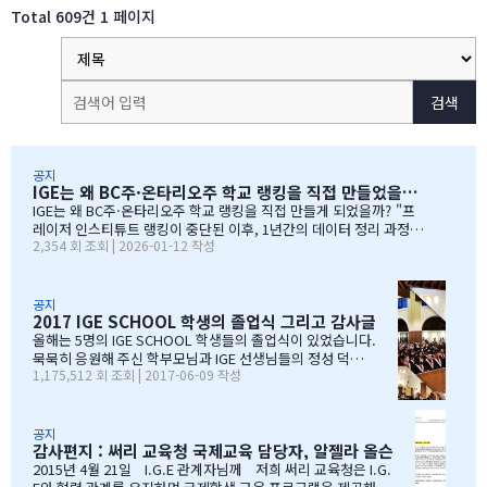
Total 609건
1 페이지
검색
공지
IGE는 왜 BC주·온타리오주 학교 랭킹을 직접 만들었을까?
IGE는 왜 BC주·온타리오주 학교 랭킹을 직접 만들게 되었을까? "프
레이저 인스티튜트 랭킹이 중단된 이후, 1년간의 데이터 정리 과정을
2,354 회 조회 | 2026-01-12 작성
공유합니다" 처음부터 랭킹을 만들려던 건 아니었습니다 IGE도 그동
안 캐나다 학교 랭킹 중 가장 널리 알려진 프레이저 인스티튜트(Fras
er Institute)의 랭킹을 참고해왔습니다. 학교 상담 시 참고 자료로
활용하기 좋았습니다. 그런데 문제가 생겼습니다. BC주 세컨더리 랭
공지
2017 IGE SCHOOL 학생의 졸업식 그리고 감사글
킹이 지난 7~8년 동안 업데이트되지 않고 있었습니다. 최근 자료로 B
C주 세컨더리 학교들의 현황을 파악하고 싶었는데, 참고할 만한 데이
올해는 5명의 IGE SCHOOL 학생들의 졸업식이 있었습니다.
터가 없어 어려움이 있었습니다. 그래서 직접 자료를 찾아보기 시작
묵묵히 응원해 주신 학부모님과 IGE 선생님들의 정성 덕에
1,175,512 회 조회 | 2017-06-09 작성
했습니다. '혹시 어딘가에 최신 학업 데이터가 있지 않을까?' 하는 마
모두 원하는 대학에 진학을 하게 되었음을 진심으로 감사드
음으로요. BC주 정부 데이터를 발견하다 며칠간 인터넷을 찾아보다
립니다. 학부모님들과 선생님이 IGE SCHOOL Band에 남긴
가 BC주 정부에서 발표한 주정부 시험 결과 데이터를…
글과 사진을 공유 합니다. Choi 기*맘 2017년 6월 7일 오후
1:52 39 읽음 한국시간으로 오늘 저녁 st.john졸업식이 시
공지
감사편지 : 써리 교육청 국제교육 담당자, 알젤라 올슨
작됩니다.오늘 졸업식에는 개인적인 사정으로 함께하지 못
하지만아쉬운 마음을 담아 함께 축하의 인사를 전합니다.오
2015년 4월 21일 I.G.E 관계자님께 저희 써리 교육청은 I.G.