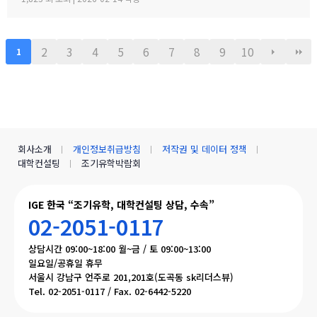
장 낮은 수준의 범죄율로, 엄마와 아이가 함께 생활하기에 안전하고
로 제한될 예정입니다.불편을 드려 죄송하며, 빠르게 정상화하도록
쾌적한 환경을 제공합니다.…
하겠습니다.모두 즐겁고 따뜻한 설 연휴 보내시길 바랍니다. ????— I
GE (I Global Education)
2
3
4
5
6
7
8
9
10
1
회사소개
개인정보취급방침
저작권 및 데이터 정책
대학컨설팅
조기유학박람회
IGE 한국 “조기유학, 대학컨설팅 상담, 수속”
02-2051-0117
상담시간 09:00~18:00 월~금 / 토 09:00~13:00
일요일/공휴일 휴무
서울시 강남구 언주로 201,201호(도곡동 sk리더스뷰)
Tel. 02-2051-0117 / Fax. 02-6442-5220