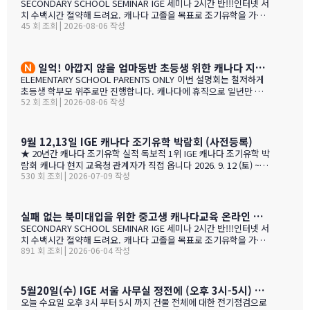
SECONDARY SCHOOL SEMINAR IGE 세미나 2시간 반!!!인터넷 서
사 드립니다. 특히 이번 주말 동안 세 명의 훌륭한 통역관과 일할 수
치 수백시간 절약해 드려요. 캐나다 고졸을 목표로 조기유학을 가지
있게 기회를 주셔서 고맙습니다. 세 분 모두 노스밴쿠버에 대해 자세
45 회 조회 | 2026-08-06 작성
는 않죠. 어떤 경우에도 중요한 것은 대학!!! 20년간 캐나다 조기유학
히 알고 있었으며, 미국이나 캐나다에서 직접 겪은 해외경험들을 나
#1 — 캐나다에서 가디언과 대학 컨설팅 경험을 생생히 전달 드립니
눌 수 있어서 많은 도움이 되었습니다. 노스밴쿠버가 오랜 시간 IGE
다. 현재 캐나다에 있는 중고생 학부모님(유학맘, 영주권, 시민권)들
와 IC…
도 참가 가능합니다. 한국과 캐나다 부모님들의 궁금증과 고민을 같
일억! 아깝지 않을 엄마동반 초등생 위한 캐나다 지역,학교 선택 설명회 8월25(화)
이 공유할 수 있습니다. …
ELEMENTARY SCHOOL PARENTS ONLY 이번 설명회는 철저하게
초등생 학부모 위주로만 진행합니다. 캐나다에 휴직으로 일년만 가
52 회 조회 | 2026-08-06 작성
야 하는 가족, 초등생 영어교육 · 북미체험 · 가족 휴식을 위해 캐나
다 조기유학을 알아보는 가족을 위한 설명회입니다. ZOOM 온라인
설명회 8월 25일 (화) 오전 11시 ~ 1시 밴쿠버 8월 24일 (월) 오후 7시
~ 9시 …
9월 12,13일 IGE 캐나다 조기유학 박람회 (사전등록)
★ 20년간 캐나다 조기유학 실적 독보적 1위 IGE 캐나다 조기유학 박
람회 캐나다 현지 교육청 관계자가 직접 옵니다 2026. 9. 12 (토) ~ 9.
530 회 조회 | 2026-07-09 작성
13 (일) 오전 11시 ~ 오후 5시 · 사전등록 필수 일시 2026년 9월 12
일(토) ~ 13일(일) · 오전 11시 ~ 오후 5시 장소 라이프 비즈니스 센터
(서울특별시 서초구 서초대로40길 49) 신청 사전등록 필수 — 아래
신청서에서 바로 신청하세요 사전등록 혜택 미리 신청하면 이런 혜택
실패 없는 북미대입을 위한 중고생 캐나다교육 온라인 ZOOM 설명회 6월 16일(화)
이 있습니다 혜택 1 신청비 전액 면제 학생당 약 CAD $200~300 수
SECONDARY SCHOOL SEMINAR IGE 세미나 2시간 반!!!인터넷 서
속 신청비 면제 혜택 2 인기 공립학교 우선 배정 …
치 수백시간 절약해 드려요. 캐나다 고졸을 목표로 조기유학을 가지
891 회 조회 | 2026-06-04 작성
는 않죠. 어떤 경우에도 중요한 것은 대학!!! 20년간 캐나다 조기유학
#1 — 캐나다에서 가디언과 대학 컨설팅 경험을 생생히 전달 드립니
다. 현재 캐나다에 있는 중고생 학부모님(유학맘, 영주권, 시민권)들
도 참가 가능합니다. 한국과 캐나다 부모님들의 궁금증과 고민을 같
5월20일(수) IGE 서울 사무실 정전에 (오후 3시-5시) 따른 상담 업무 불가 안내
이 공유할 수 있습니다. …
오늘 수요일 오후 3시 부터 5시 까지 건물 전체에 대한 전기점검으로