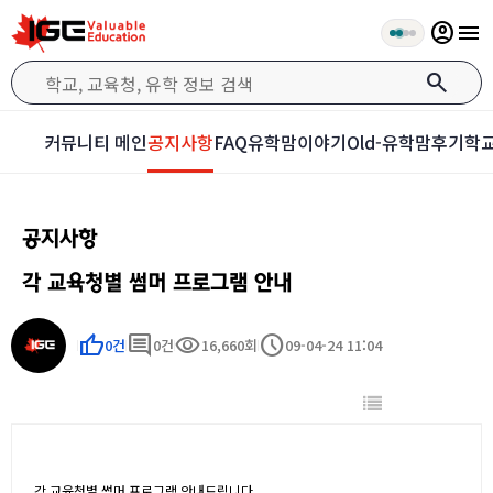
account_circle
menu
search
커뮤니티 메인
공지사항
FAQ
유학맘이야기
Old-유학맘후기
학교
공지사항
각 교육청별 썸머 프로그램 안내
thumb_up
comment
visibility
schedule
0건
0건
16,660회
09-04-24 11:04
각 교육청별 썸머 프로그램 안내드립니다.