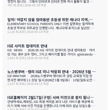
정전이 됩니다. 그래서 인터넷과 인터넷 전화 역시 불통이 될것 입니
787 회 조회 | 2026-05-20 작성
다. PC로 사용 하는 카카오톡 역시 불통이 될것 입니다. 전화,카카오
톡 모두 인터넷 연동이라 불가피 하게 해당 시간 동안 서비스 제한 됨
을 안내 드립니다. 정전 해지 이후에 정상적인 업무 복귀후 차례로 안
내드리겟습니다.
일억! 아깝지 않을 엄마동반 초등생 위한 캐나다 지역,학교 선택 설명회 5월28(목)
ELEMENTARY SCHOOL PARENTS ONLY 이번 설명회는 철저하게
초등생 학부모 위주로만 진행합니다. 캐나다에 휴직으로 일년만 가
1,116 회 조회 | 2026-05-14 작성
야 하는 가족, 초등생 영어교육 · 북미체험 · 가족 휴식을 위해 캐나
다 조기유학을 알아보는 가족을 위한 설명회입니다. ZOOM 온라인
설명회 5월 28일 (목) 오전 11시 ~ 1시 …
IGE 사이트 업데이트 안내
IGE NEWS · 2026.05 IGE 사이트 업데이트 안내 엄마동반 · 아이
만 가는 경우 모두 정비, 그리고 페이지별 짧은 가이드 iglobaleduca
1,062 회 조회 | 2026-05-08 작성
tion.org 가 새로 업데이트되었습니다. 이번에는 "엄마동반"과 "아
이만 가는 경우" 함께 정비되었습니다. 엄마(또는 아빠)가 함께 가시
는 경우, "교육청별 연간 예산 한눈에 보기" 가 새로 들어갔습니다.
학비 + 2베드 기준 렌트비 + 자녀 한 명 기준 생활비를 모두 합친 1년
노스밴쿠버 · 랭리 IGE 미니 박람회 안내 - 2026년 5월 9일(토) · 10일(일)
예산을 교육청별로 비교해 보실 수 있습니다. 추천 사립학교와 유학
IGE MINI FAIR · 2026노스밴쿠버·랭리BC주 공립 교육청 직접 방
맘들의 리얼한 후기도 같은 페이지에 함께 모았습니다. 자녀가 혼자
한사전 예약제 1:1 상담 일시2026년 5월 9일(토) · 10일(일토오전 1
가는 경우, 홈스테이·보딩스쿨·관리형 세 가지 형태를 한 …
1,537 회 조회 | 2026-04-15 작성
1시 — 오후 3시장소IGE 도곡동 사무실서울시 강남구 언주로 201, 2
01호 · 도곡동 SK리더스뷰형태사전 예약제 1:1 상담참가 교육청노
스밴쿠버 · 랭리 (BC주)참 가 신 청 하 기클릭 시 페이지 하단의 참
가등록 폼으로 이동합니다SECTION 01 · 방한 교육청노스밴쿠버
IGE홈페이지 2월17일(구정) 서버 이전으로 중지 됩니다.- 이해 부탁 드리며
교육청NORTH VANCOUVER · SD 44 밴쿠버 다운타운에서 Lions
안녕하세요,캐유맘, IGE 회원 여러분.보다 나은 서비스를 제공해 드
Gate Bridge를 건너면 20분 내로 도착하는 근교 주거 중심 지역입
리기 위해 서버 이전 작업을 진행합니다.이에 따라 설날 당일(1월 29
니다. 산·바다·숲이 어우러진 자연환경과, 밴쿠버 메트로 지역 중 가
1,823 회 조회 | 2026-02-14 작성
일) 오전 중 IGE 홈페이지(iglobaleducation.org) 접속이 일시적으