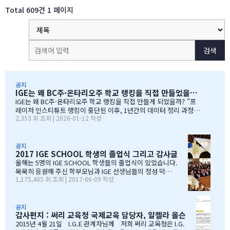
Total 609건
1 페이지
검색
공지
IGE는 왜 BC주·온타리오주 학교 랭킹을 직접 만들었을까?
IGE는 왜 BC주·온타리오주 학교 랭킹을 직접 만들게 되었을까? "프
레이저 인스티튜트 랭킹이 중단된 이후, 1년간의 데이터 정리 과정을
2,353 회 조회 | 2026-01-12 작성
공유합니다" 처음부터 랭킹을 만들려던 건 아니었습니다 IGE도 그동
안 캐나다 학교 랭킹 중 가장 널리 알려진 프레이저 인스티튜트(Fras
er Institute)의 랭킹을 참고해왔습니다. 학교 상담 시 참고 자료로
활용하기 좋았습니다. 그런데 문제가 생겼습니다. BC주 세컨더리 랭
공지
2017 IGE SCHOOL 학생의 졸업식 그리고 감사글
킹이 지난 7~8년 동안 업데이트되지 않고 있었습니다. 최근 자료로 B
C주 세컨더리 학교들의 현황을 파악하고 싶었는데, 참고할 만한 데이
올해는 5명의 IGE SCHOOL 학생들의 졸업식이 있었습니다.
터가 없어 어려움이 있었습니다. 그래서 직접 자료를 찾아보기 시작
묵묵히 응원해 주신 학부모님과 IGE 선생님들의 정성 덕에
1,175,485 회 조회 | 2017-06-09 작성
했습니다. '혹시 어딘가에 최신 학업 데이터가 있지 않을까?' 하는 마
모두 원하는 대학에 진학을 하게 되었음을 진심으로 감사드
음으로요. BC주 정부 데이터를 발견하다 며칠간 인터넷을 찾아보다
립니다. 학부모님들과 선생님이 IGE SCHOOL Band에 남긴
가 BC주 정부에서 발표한 주정부 시험 결과 데이터를…
글과 사진을 공유 합니다. Choi 기*맘 2017년 6월 7일 오후
1:52 39 읽음 한국시간으로 오늘 저녁 st.john졸업식이 시
공지
감사편지 : 써리 교육청 국제교육 담당자, 알젤라 올슨
작됩니다.오늘 졸업식에는 개인적인 사정으로 함께하지 못
하지만아쉬운 마음을 담아 함께 축하의 인사를 전합니다.오
2015년 4월 21일 I.G.E 관계자님께 저희 써리 교육청은 I.G.