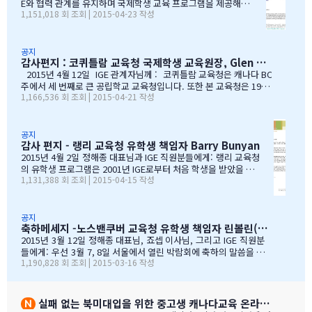
늘 졸업식이 아이들만의 졸업식이 아닌몇년동안 저희 부모
E와 협력 관계를 유지하며 국제학생 교육 프로그램을 제공해올
1,151,018 회 조회 | 2015-04-23 작성
를 대신해 앞장 서 이끌어 주신선생님들의 졸업식이라 해도
수 있음에 만족하고 있습니다. I.G.E는 지난 10년간 써리 교육
과언이 아닐 듯 합니다.고비고비마다 힘이되어 주신선생님
청의 소중한 파트너로서 많은 일을 해주었습니다. I.G.E는 써
들, 한분 한분께 깊은 감사의 인사를 전하고 싶습니다.특히
리 지역에서 공부하는 학생들이 수준 높은 교육 과정을 경험할
나조카처럼 야단도치시고 때로는 버릇없이 한 행동들에도너
수 있도록 많은 도움을 주었습니다. 특별히 정해종 대표님을 비
공지
감사편지 : 코퀴틀람 교육청 국제학생 교육원장, Glen Conley
그러이 이해해주신 조셉이사님,아이들의 구멍난 빈 자리를
롯한 많은 I.G.E의 직원 여러분께서 종합적인 오리엔테이션과
말없이…
정착서비스, 방과후 프로그램, 홈스테이 프로그램을 비롯한 다
2015년 4월 12일 IGE 관계자님께 : 코퀴틀람 교육청은 캐나다 BC
양한 서비스를 제공해 주시는 등 물심양면의 지원을 해주셨습
주에서 세 번째로 큰 공립학교 교육청입니다. 또한 본 교육청은 1999
1,166,536 회 조회 | 2015-04-21 작성
니다. 이 같은 집중적 학습관리와 준비 프로그램, 그리고 지속
년부터 ‘국제학생 프로그램’을 제공해왔으며, 현재 캐나다에서 가장
적인 관리가 있었기에 써리 지역의 유학생들은 새로운 환경에
성공적인 공립학교 프로그램으로 자리매김하고 있습니다. 그리고 이
보다 빠르게 적응할 수 있었습니다. 저희 교육청은 앞으로도
와 같은 성과는 IGE 유학원이 저희 교육청과 파트너로서 협력해왔기
써리로의 유학을 희망하는 국제학생들을 위해 I.G.E와 협력 관
때문에 이루어낼 수 있었던 것이라고 생각합니다. 코퀴틀람 교육청
공지
감사 편지 - 랭리 교육청 유학생 책임자 Barry Bunyan
계를 유지해나갈 수 있…
이 IGE를 통해 국제학생 프로그램을 제공해 온지도 10년이 되어갑니
다. 그리고 이렇게 긴 시간 동안 많은 가족과 학생들이 캐나다에 잘
2015년 4월 2일 정해종 대표님과 IGE 직원분들에게: 랭리 교육청
정착하여 공부할 수 있었던 데에는, 정해종 대표님을 비롯하여 모든 I
의 유학생 프로그램은 2001년 IGE로부터 처음 학생을 받았을 때
1,131,388 회 조회 | 2015-04-15 작성
GE 직원의 헌신적인 노력이 있었음을 잘 알고 있습니다. 우리는 IGE
부터 IGE와 오랜 시간동안 신뢰있는 관계로 좋은 시간을 보내왔습
의 이 같은 노력과 헌신적인 지원에 매우 감사 드리며, 다시 한 번 IGE
니다. 해가 지나면서 IGE는 한국에서 가장 좋은 파트너 중 하나로
가 코퀴틀람 교육청의 가장 소중한 협력사임을 말…
자리매김 하였고, 우리는 매년 IGE가 주최하는 학생과 학부모 박
람회에 참가하길 고대합니다. IGE 직원들은 조직 기술과 정보의
공지
축하메세지 -노스밴쿠버 교육청 유학생 책임자 린볼린(Lynne Bolen) 편지
상세함, 그리고 테이블에 앉아 학부모님들과 소통할 때 IGE 통역
사 분들의 친절함과 지지적인 태도는 저에게 지속적으로 깊은 인
2015년 3월 12일 정해종 대표님, 죠셉 이사님, 그리고 IGE 직원분
상을 줍니다. 랭리는 한국인 가족들이 해외 유학지로 고려할 핵심
들에게: 우선 3월 7, 8일 서울에서 열린 박람회에 축하의 말씀을 전
1,190,828 회 조회 | 2015-03-16 작성
유학 지역이 되었습니다. 우리는 서울에 다른 유학원들과도 파트
합니다. 이 틀간의 박람회를 개최하는 동안 많은 관심을 보여준 한국
너를 맺고 일을 하지만, IGE는 우리에게 중요한 동업자입니다. 우
인 가족들께서 꾸준히 방문해 주셨던 것은 좋은 조짐이며, IGE에 더
리의 공통된 노력을 통하여 지난 7년동안 수백 명의 학생들을 랭
많은 가족들이 생길 것으로 보여집니다. 노스밴쿠버 교육청과 이번
리의 학교들로 즐겁게 맞이할 수 있었습니다. IGE 직원분들과 함
박람회에 참가한 모든 교육청들에게도 이와 같은 좋은 일이 있기를
실패 없는 북미대입을 위한 중고생 캐나다교육 온라인 ZOOM 설명회 8월 27일(목)
께 협력하여 일하는 과정을 통해 우리는 한국 사…
바랍니다. 과거에 박람회 때마다 통역관을 배치해 주신 것에 대해 감