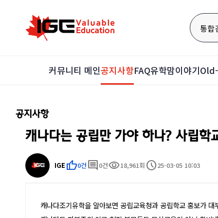
통합
커뮤니티 메인
공지사항
FAQ
유학맘이야기
Ol
공지사항
캐나다는 공립만 가야 하나? 사립학
thumb_up
comment
visibility
schedule
IGE
0건
0건
18,961회
25-03-05 10:03
캐나다조기유학을 알아보면 공립교육청과 공립학교 홍보가 대부