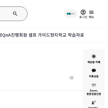
account_circle
menu
search
로그인
메뉴
청
QnA
진행회원 셀프 가이드
현지학교 학습자료
캐유맘 카페
카톡상담
Zoom,
방문
상담신청