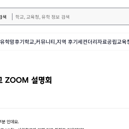
검색
d-유학맘후기
학교,커뮤니티,지역 후기
세컨더리자료
공립교육
교 ZOOM 설명회
분 인데요.