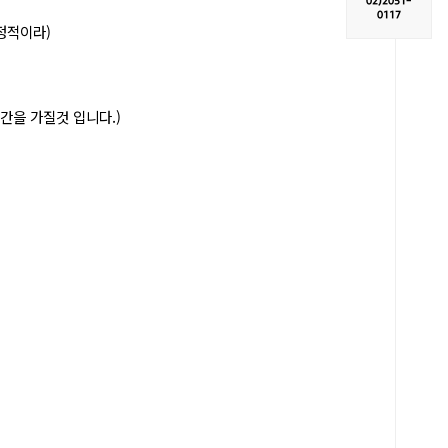
02)
2051-
0117
정적이라)
간을 가질것 입니다.)