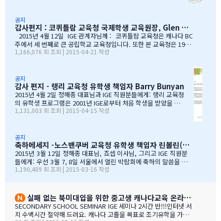
과언이 아닐 듯 합니다.고비고비마다 힘이되어 주신선생님
청의 소중한 파트너로서 많은 일을 해주었습니다. I.G.E는 써
들, 한분 한분께 깊은 감사의 인사를 전하고 싶습니다.특히
리 지역에서 공부하는 학생들이 수준 높은 교육 과정을 경험할
나조카처럼 야단도치시고 때로는 버릇없이 한 행동들에도너
수 있도록 많은 도움을 주었습니다. 특별히 정해종 대표님을 비
공지
감사편지 : 코퀴틀람 교육청 국제학생 교육원장, Glen Conley
그러이 이해해주신 조셉이사님,아이들의 구멍난 빈 자리를
롯한 많은 I.G.E의 직원 여러분께서 종합적인 오리엔테이션과
말없이…
정착서비스, 방과후 프로그램, 홈스테이 프로그램을 비롯한 다
2015년 4월 12일 IGE 관계자님께 : 코퀴틀람 교육청은 캐나다 BC
양한 서비스를 제공해 주시는 등 물심양면의 지원을 해주셨습
주에서 세 번째로 큰 공립학교 교육청입니다. 또한 본 교육청은 1999
1,166,076 회 조회 | 2015-04-21 작성
니다. 이 같은 집중적 학습관리와 준비 프로그램, 그리고 지속
년부터 ‘국제학생 프로그램’을 제공해왔으며, 현재 캐나다에서 가장
적인 관리가 있었기에 써리 지역의 유학생들은 새로운 환경에
성공적인 공립학교 프로그램으로 자리매김하고 있습니다. 그리고 이
보다 빠르게 적응할 수 있었습니다. 저희 교육청은 앞으로도
와 같은 성과는 IGE 유학원이 저희 교육청과 파트너로서 협력해왔기
써리로의 유학을 희망하는 국제학생들을 위해 I.G.E와 협력 관
때문에 이루어낼 수 있었던 것이라고 생각합니다. 코퀴틀람 교육청
공지
감사 편지 - 랭리 교육청 유학생 책임자 Barry Bunyan
계를 유지해나갈 수 있…
이 IGE를 통해 국제학생 프로그램을 제공해 온지도 10년이 되어갑니
다. 그리고 이렇게 긴 시간 동안 많은 가족과 학생들이 캐나다에 잘
2015년 4월 2일 정해종 대표님과 IGE 직원분들에게: 랭리 교육청
정착하여 공부할 수 있었던 데에는, 정해종 대표님을 비롯하여 모든 I
의 유학생 프로그램은 2001년 IGE로부터 처음 학생을 받았을 때
1,131,003 회 조회 | 2015-04-15 작성
GE 직원의 헌신적인 노력이 있었음을 잘 알고 있습니다. 우리는 IGE
부터 IGE와 오랜 시간동안 신뢰있는 관계로 좋은 시간을 보내왔습
의 이 같은 노력과 헌신적인 지원에 매우 감사 드리며, 다시 한 번 IGE
니다. 해가 지나면서 IGE는 한국에서 가장 좋은 파트너 중 하나로
가 코퀴틀람 교육청의 가장 소중한 협력사임을 말…
자리매김 하였고, 우리는 매년 IGE가 주최하는 학생과 학부모 박
람회에 참가하길 고대합니다. IGE 직원들은 조직 기술과 정보의
공지
축하메세지 -노스밴쿠버 교육청 유학생 책임자 린볼린(Lynne Bolen) 편지
상세함, 그리고 테이블에 앉아 학부모님들과 소통할 때 IGE 통역
사 분들의 친절함과 지지적인 태도는 저에게 지속적으로 깊은 인
2015년 3월 12일 정해종 대표님, 죠셉 이사님, 그리고 IGE 직원분
상을 줍니다. 랭리는 한국인 가족들이 해외 유학지로 고려할 핵심
들에게: 우선 3월 7, 8일 서울에서 열린 박람회에 축하의 말씀을 전
1,190,489 회 조회 | 2015-03-16 작성
유학 지역이 되었습니다. 우리는 서울에 다른 유학원들과도 파트
합니다. 이 틀간의 박람회를 개최하는 동안 많은 관심을 보여준 한국
너를 맺고 일을 하지만, IGE는 우리에게 중요한 동업자입니다. 우
인 가족들께서 꾸준히 방문해 주셨던 것은 좋은 조짐이며, IGE에 더
리의 공통된 노력을 통하여 지난 7년동안 수백 명의 학생들을 랭
많은 가족들이 생길 것으로 보여집니다. 노스밴쿠버 교육청과 이번
리의 학교들로 즐겁게 맞이할 수 있었습니다. IGE 직원분들과 함
박람회에 참가한 모든 교육청들에게도 이와 같은 좋은 일이 있기를
실패 없는 북미대입을 위한 중고생 캐나다교육 온라인 ZOOM 설명회 8월 27일(목)
께 협력하여 일하는 과정을 통해 우리는 한국 사…
바랍니다. 과거에 박람회 때마다 통역관을 배치해 주신 것에 대해 감
SECONDARY SCHOOL SEMINAR IGE 세미나 2시간 반!!!인터넷 서
사 드립니다. 특히 이번 주말 동안 세 명의 훌륭한 통역관과 일할 수
치 수백시간 절약해 드려요. 캐나다 고졸을 목표로 조기유학을 가지
있게 기회를 주셔서 고맙습니다. 세 분 모두 노스밴쿠버에 대해 자세