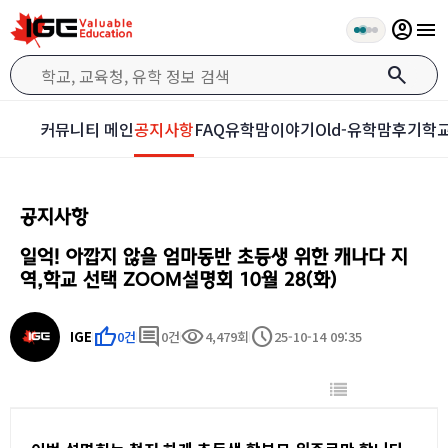
account_circle
menu
search
커뮤니티 메인
공지사항
FAQ
유학맘이야기
Old-유학맘후기
학교
공지사항
일억! 아깝지 않을 엄마동반 초등생 위한 캐나다 지
역,학교 선택 ZOOM설명회 10월 28(화)
thumb_up
comment
visibility
schedule
IGE
0건
0건
4,479회
25-10-14 09:35