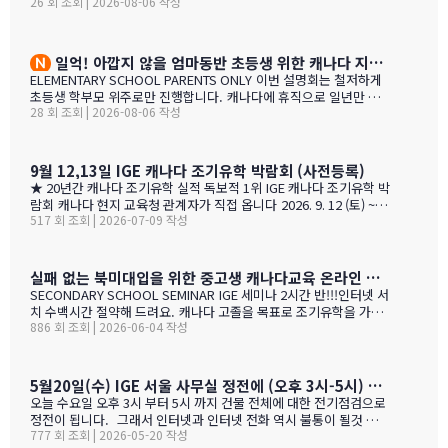
26 회 조회 | 2026-08-06 작성
는 않죠. 어떤 경우에도 중요한 것은 대학!!! 20년간 캐나다 조기유학
히 알고 있었으며, 미국이나 캐나다에서 직접 겪은 해외경험들을 나
#1 — 캐나다에서 가디언과 대학 컨설팅 경험을 생생히 전달 드립니
눌 수 있어서 많은 도움이 되었습니다. 노스밴쿠버가 오랜 시간 IGE
다. 현재 캐나다에 있는 중고생 학부모님(유학맘, 영주권, 시민권)들
와 IC…
도 참가 가능합니다. 한국과 캐나다 부모님들의 궁금증과 고민을 같
일억! 아깝지 않을 엄마동반 초등생 위한 캐나다 지역,학교 선택 설명회 8월25(화)
이 공유할 수 있습니다. …
ELEMENTARY SCHOOL PARENTS ONLY 이번 설명회는 철저하게
초등생 학부모 위주로만 진행합니다. 캐나다에 휴직으로 일년만 가
28 회 조회 | 2026-08-06 작성
야 하는 가족, 초등생 영어교육 · 북미체험 · 가족 휴식을 위해 캐나
다 조기유학을 알아보는 가족을 위한 설명회입니다. ZOOM 온라인
설명회 8월 25일 (화) 오전 11시 ~ 1시 밴쿠버 8월 24일 (월) 오후 7시
~ 9시 …
9월 12,13일 IGE 캐나다 조기유학 박람회 (사전등록)
★ 20년간 캐나다 조기유학 실적 독보적 1위 IGE 캐나다 조기유학 박
람회 캐나다 현지 교육청 관계자가 직접 옵니다 2026. 9. 12 (토) ~ 9.
517 회 조회 | 2026-07-09 작성
13 (일) 오전 11시 ~ 오후 5시 · 사전등록 필수 일시 2026년 9월 12
일(토) ~ 13일(일) · 오전 11시 ~ 오후 5시 장소 라이프 비즈니스 센터
(서울특별시 서초구 서초대로40길 49) 신청 사전등록 필수 — 아래
신청서에서 바로 신청하세요 사전등록 혜택 미리 신청하면 이런 혜택
실패 없는 북미대입을 위한 중고생 캐나다교육 온라인 ZOOM 설명회 6월 16일(화)
이 있습니다 혜택 1 신청비 전액 면제 학생당 약 CAD $200~300 수
SECONDARY SCHOOL SEMINAR IGE 세미나 2시간 반!!!인터넷 서
속 신청비 면제 혜택 2 인기 공립학교 우선 배정 …
치 수백시간 절약해 드려요. 캐나다 고졸을 목표로 조기유학을 가지
886 회 조회 | 2026-06-04 작성
는 않죠. 어떤 경우에도 중요한 것은 대학!!! 20년간 캐나다 조기유학
#1 — 캐나다에서 가디언과 대학 컨설팅 경험을 생생히 전달 드립니
다. 현재 캐나다에 있는 중고생 학부모님(유학맘, 영주권, 시민권)들
도 참가 가능합니다. 한국과 캐나다 부모님들의 궁금증과 고민을 같
5월20일(수) IGE 서울 사무실 정전에 (오후 3시-5시) 따른 상담 업무 불가 안내
이 공유할 수 있습니다. …
오늘 수요일 오후 3시 부터 5시 까지 건물 전체에 대한 전기점검으로
정전이 됩니다. 그래서 인터넷과 인터넷 전화 역시 불통이 될것 입니
777 회 조회 | 2026-05-20 작성
다. PC로 사용 하는 카카오톡 역시 불통이 될것 입니다. 전화,카카오