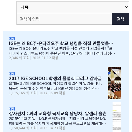
검색
공지
IGE는 왜 BC주·온타리오주 학교 랭킹을 직접 만들었을까?
IGE는 왜 BC주·온타리오주 학교 랭킹을 직접 만들게 되었을까? "프
레이저 인스티튜트 랭킹이 중단된 이후, 1년간의 데이터 정리 과정을
2,346 회 조회 | 2026-01-12 작성
공유합니다" 처음부터 랭킹을 만들려던 건 아니었습니다 IGE도 그동
안 캐나다 학교 랭킹 중 가장 널리 알려진 프레이저 인스티튜트(Fras
er Institute)의 랭킹을 참고해왔습니다. 학교 상담 시 참고 자료로
활용하기 좋았습니다. 그런데 문제가 생겼습니다. BC주 세컨더리 랭
공지
2017 IGE SCHOOL 학생의 졸업식 그리고 감사글
킹이 지난 7~8년 동안 업데이트되지 않고 있었습니다. 최근 자료로 B
C주 세컨더리 학교들의 현황을 파악하고 싶었는데, 참고할 만한 데이
올해는 5명의 IGE SCHOOL 학생들의 졸업식이 있었습니다.
터가 없어 어려움이 있었습니다. 그래서 직접 자료를 찾아보기 시작
묵묵히 응원해 주신 학부모님과 IGE 선생님들의 정성 덕에
1,175,165 회 조회 | 2017-06-09 작성
했습니다. '혹시 어딘가에 최신 학업 데이터가 있지 않을까?' 하는 마
모두 원하는 대학에 진학을 하게 되었음을 진심으로 감사드
음으로요. BC주 정부 데이터를 발견하다 며칠간 인터넷을 찾아보다
립니다. 학부모님들과 선생님이 IGE SCHOOL Band에 남긴
가 BC주 정부에서 발표한 주정부 시험 결과 데이터를…
글과 사진을 공유 합니다. Choi 기*맘 2017년 6월 7일 오후
1:52 39 읽음 한국시간으로 오늘 저녁 st.john졸업식이 시
공지
감사편지 : 써리 교육청 국제교육 담당자, 알젤라 올슨
작됩니다.오늘 졸업식에는 개인적인 사정으로 함께하지 못
하지만아쉬운 마음을 담아 함께 축하의 인사를 전합니다.오
2015년 4월 21일 I.G.E 관계자님께 저희 써리 교육청은 I.G.
늘 졸업식이 아이들만의 졸업식이 아닌몇년동안 저희 부모
E와 협력 관계를 유지하며 국제학생 교육 프로그램을 제공해올
1,150,644 회 조회 | 2015-04-23 작성
를 대신해 앞장 서 이끌어 주신선생님들의 졸업식이라 해도
수 있음에 만족하고 있습니다. I.G.E는 지난 10년간 써리 교육