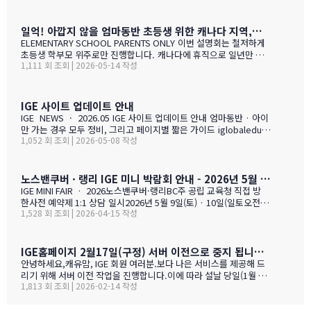
톡 모두 인터넷 연동이라 불가피 하게 해당 시간 동안 서비스 제한 됨
을 안내 드립니다. 정전 해지 이후에 정상적인 업무 복귀후 차례로 안
내드리겟습니다.
일억! 아깝지 않을 엄마동반 초등생 위한 캐나다 지역,학교 선택 설명회 5월28(목)
ELEMENTARY SCHOOL PARENTS ONLY 이번 설명회는 철저하게
초등생 학부모 위주로만 진행합니다. 캐나다에 휴직으로 일년만 가
1,111 회 조회 | 2026-05-14 작성
야 하는 가족, 초등생 영어교육 · 북미체험 · 가족 휴식을 위해 캐나
다 조기유학을 알아보는 가족을 위한 설명회입니다. ZOOM 온라인
설명회 5월 28일 (목) 오전 11시 ~ 1시 …
IGE 사이트 업데이트 안내
IGE NEWS · 2026.05 IGE 사이트 업데이트 안내 엄마동반 · 아이
만 가는 경우 모두 정비, 그리고 페이지별 짧은 가이드 iglobaleduca
1,052 회 조회 | 2026-05-08 작성
tion.org 가 새로 업데이트되었습니다. 이번에는 "엄마동반"과 "아
이만 가는 경우" 함께 정비되었습니다. 엄마(또는 아빠)가 함께 가시
는 경우, "교육청별 연간 예산 한눈에 보기" 가 새로 들어갔습니다.
학비 + 2베드 기준 렌트비 + 자녀 한 명 기준 생활비를 모두 합친 1년
노스밴쿠버 · 랭리 IGE 미니 박람회 안내 - 2026년 5월 9일(토) · 10일(일)
예산을 교육청별로 비교해 보실 수 있습니다. 추천 사립학교와 유학
IGE MINI FAIR · 2026노스밴쿠버·랭리BC주 공립 교육청 직접 방
맘들의 리얼한 후기도 같은 페이지에 함께 모았습니다. 자녀가 혼자
한사전 예약제 1:1 상담 일시2026년 5월 9일(토) · 10일(일토오전 1
가는 경우, 홈스테이·보딩스쿨·관리형 세 가지 형태를 한 …
1,528 회 조회 | 2026-04-15 작성
1시 — 오후 3시장소IGE 도곡동 사무실서울시 강남구 언주로 201, 2
01호 · 도곡동 SK리더스뷰형태사전 예약제 1:1 상담참가 교육청노
스밴쿠버 · 랭리 (BC주)참 가 신 청 하 기클릭 시 페이지 하단의 참
가등록 폼으로 이동합니다SECTION 01 · 방한 교육청노스밴쿠버
IGE홈페이지 2월17일(구정) 서버 이전으로 중지 됩니다.- 이해 부탁 드리며
교육청NORTH VANCOUVER · SD 44 밴쿠버 다운타운에서 Lions
안녕하세요,캐유맘, IGE 회원 여러분.보다 나은 서비스를 제공해 드
Gate Bridge를 건너면 20분 내로 도착하는 근교 주거 중심 지역입
리기 위해 서버 이전 작업을 진행합니다.이에 따라 설날 당일(1월 29
니다. 산·바다·숲이 어우러진 자연환경과, 밴쿠버 메트로 지역 중 가
1,813 회 조회 | 2026-02-14 작성
일) 오전 중 IGE 홈페이지(iglobaleducation.org) 접속이 일시적으
장 낮은 수준의 범죄율로, 엄마와 아이가 함께 생활하기에 안전하고
로 제한될 예정입니다.불편을 드려 죄송하며, 빠르게 정상화하도록
쾌적한 환경을 제공합니다.…
하겠습니다.모두 즐겁고 따뜻한 설 연휴 보내시길 바랍니다. ????— I