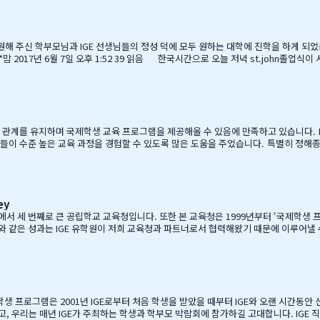
 응원해 주신 학부모님과 IGE 선생님들의 정성 덕에 모두 원하는 대학에 진학을 하게 
인 사정으로
늘 졸업식이 아이들만의 졸업식이 아닌몇년동안 저희 부모를 대신해 앞장 서 이끌어 
의 인사를 전하고 싶습니다.특히나조카처럼 야단도치시고 때로는 버릇없이 한 행동들
 협력 관계를 유지하며 국제학생 교육 프로그램을 제공해올 수 있음에 만족하고 있습니다. I
들이 수준 높은 교육 과정을 경험할 수 있도록 많은 도움을 주었습니다. 특별히 정해종 
로그램을 비롯한 다양한 서비스를 제공해 주시는 등 물심양면의 지원을 해주셨습니다.
보다 빠르게 적응할 수 있었습니다. 저희 교육청은 앞으로도 써리로의 유학을 희망하는 
ey
C주에서 세 번째로 큰 공립학교 교육청입니다. 또한 본 교육청은 1999년부터 ‘국제학생
 같은 성과는 IGE 유학원이 저희 교육청과 파트너로서 협력해왔기 때문에 이루어낼
니다. 그리고 이렇게 긴 시간 동안 많은 가족과 학생들이 캐나다에 잘 정착하여 공부할 
E의 이 같은 노력과 헌신적인 지원에 매우 감사 드리며, 다시 한 번 IGE가 코퀴틀람 
유학생 프로그램은 2001년 IGE로부터 처음 학생을 받았을 때부터 IGE와 오랜 시간동
고, 우리는 매년 IGE가 주최하는 학생과 학부모 박람회에 참가하길 고대합니다. IGE 