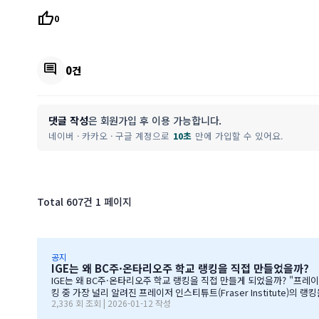
thumb_up
0
comment
0건
댓글 작성
은 회원가입 후 이용 가능합니다.
네이버 · 카카오 · 구글 계정으로
10초
만에 가입할 수 있어요.
Total 607건
1 페이지
공지
IGE는 왜 BC주·온타리오주 학교 랭킹을 직접 만들었을까?
IGE는 왜 BC주·온타리오주 학교 랭킹을 직접 만들게 되었을까? "프레이저 인스티튜트 랭킹이 중단된 이후, 1년간의 데이터 정리 과정을 공유합니다" 처음부터 랭킹을 만들려던 건 아니었습니다 IGE도 그동안 캐나다 학교 랭
킹 중 가장 널리 알려진 프레이저 인스티튜트(Fraser Institute)의 랭킹을 참고해왔습니다. 학교 상담 시 참
2,336 회 조회 | 2026-01-12 작성
않고 있었습니다. 최근 자료로 BC주 세컨더리 학교들의 현황을 파악하고 싶었는데, 참고할 만한 데이터가 없어 어려움
을까?' 하는 마음으로요.