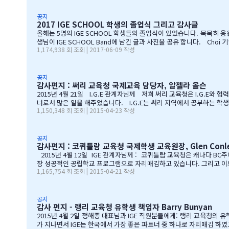
공지
2017 IGE SCHOOL 학생의 졸업식 그리고 감사글
올해는 5명의 IGE SCHOOL 학생들의 졸업식이 있었습니다. 묵묵히
생님이 IGE SCHOOL Band에 남긴 글과 사진을 공유 합니다. Choi 기*맘 2017년 6월 7일 오후 1:52 39 읽음 한국시간으로 오늘 저녁 st.john졸업식이 시작됩니다.오늘 졸업식에는 개인적
1,174,938 회 조회 | 2017-06-09 작성
함께하지 못하지만아쉬운 마음을 담아 함께 축하의 인사를 전합니다.오
합니다.고비고비마다 힘이되어 주신선생님들, 한분 한분께 깊은 감사
구멍난 빈 자리를 말없이…
공지
감사편지 : 써리 교육청 국제교육 담당자, 알젤라 올슨
2015년 4월 21일 I.G.E 관계자님께 저희 써리 교육청은 I.G.E와
너로서 많은 일을 해주었습니다. I.G.E는 써리 지역에서 공부하는 학생
1,150,348 회 조회 | 2015-04-23 작성
서 종합적인 오리엔테이션과 정착서비스, 방과후 프로그램, 홈스테이 프
리고 지속적인 관리가 있었기에 써리 지역의 유학생들은 새로운 환경에 
지해나갈 수 있…
공지
감사편지 : 코퀴틀람 교육청 국제학생 교육원장, Glen Conl
2015년 4월 12일 IGE 관계자님께 : 코퀴틀람 교육청은 캐나다 B
장 성공적인 공립학교 프로그램으로 자리매김하고 있습니다. 그리고 이와
1,165,754 회 조회 | 2015-04-21 작성
육청이 IGE를 통해 국제학생 프로그램을 제공해 온지도 10년이 되어갑
든 IGE 직원의 헌신적인 노력이 있었음을 잘 알고 있습니다. 우리는 IG
공지
감사 편지 - 랭리 교육청 유학생 책임자 Barry Bunyan
2015년 4월 2일 정해종 대표님과 IGE 직원분들에게: 랭리 교육청의 
가 지나면서 IGE는 한국에서 가장 좋은 파트너 중 하나로 자리매김 하였