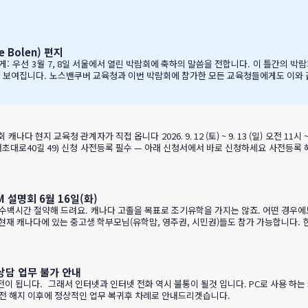
적인 태도는 저에게 지속적으로 깊은 인상을 줍니다. 랭리는 한국인 가족들이 해외 유
리에게 중요한 동업자입니다. 우리의 공통된 노력을 통하여 지난 7년동안 수백 명의 학
 사…
Bolen) 편지
들에게: 우선 3월 7, 8일 서울에서 열린 박람회에 축하의 말씀을 전합니다. 이 틀간의
으로 보여집니다. 노스밴쿠버 교육청과 이번 박람회에 참가한 모든 교육청들에게도 이와
훌륭한 통역관과 일할 수 있게 기회를 주셔서 고맙습니다. 세 분 모두 노스밴쿠버에 대
와 IC…
학생당 약 CAD $200~300 수속 신청비 면제 혜택 2 인기 공립학교 우선 배정 …
설명회 6월 16일(화)
 상담 업무 불가 안내
전이 됩니다. 그래서 인터넷과 인터넷 전화 역시 불통이 될것 입니다. PC로 사용 하는
 정전 해지 이후에 정상적인 업무 복귀후 차례로 안내드리겟습니다.