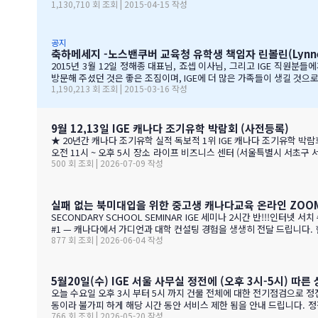
1,130,710 회 조회 | 2015-04-15 작성
이블에 앉아 학부모님들과 소통할 때 IGE 통역사 분들의 친절함과 지지
리는 서울에 다른 유학원들과도 파트너를 맺고 일을 하지만, IGE는 우
습니다. IGE 직원분들과 함께 협력하여 일하는 과정을 통해 우리는 한국
공지
축하메세지 -노스밴쿠버 교육청 유학생 책임자 린볼린(Lynne 
2015년 3월 12일 정해종 대표님, 죠셉 이사님, 그리고 IGE 직원분
방문해 주셨던 것은 좋은 조짐이며, IGE에 더 많은 가족들이 생길 것
1,190,213 회 조회 | 2015-03-16 작성
배치해 주신 것에 대해 감사 드립니다. 특히 이번 주말 동안 세 명의 
을 나눌 수 있어서 많은 도움이 되었습니다. 노스밴쿠버가 오랜 시간 IGE
9월 12,13일 IGE 캐나다 조기유학 박람회 (사전등록)
★ 20년간 캐나다 조기유학 실적 독보적 1위 IGE 캐나다 조기유학 박람회 캐나다 현지 교육청 관계자가 직접 옵니다 2026. 9. 12 (토) ~ 9. 13 (일) 오전 11시 ~ 오후 5시 · 사전등록 필수 일시 2026년 9월 12일(토) ~ 13일(일) ·
오전 11시 ~ 오후 5시 장소 라이프 비즈니스 센터 (서울특별시 서초구 서초대로40길 49) 신청 사전등록 필수 — 아래 신청서에서 바로 신청하세요 사전등록 혜택 미리 신청하면 이런 혜택이 있습니다 혜택 1 신청비 전액 면제
500 회 조회 | 2026-07-09 작성
실패 없는 북미대입을 위한 중고생 캐나다교육 온라인 ZOOM 
SECONDARY SCHOOL SEMINAR IGE 세미나 2시간 반!!!인터넷 서치 수백시간 절약해 드려요. 캐나다 고졸을 목표로 조기유학을 가지는 않죠. 어떤 경우에도 중요한 것은 대학!!! 20년간 캐나다 조기유학
#1 — 캐나다에서 가디언과 대학 컨설팅 경험을 생생히 전달 드립니다. 현재 캐나다에 있는 중고생 학부모님(유학맘, 영주권, 시민권)들도 참가 가능합니다. 한국과 캐나다 부모님들의 궁금증과 고민을 같이
877 회 조회 | 2026-06-04 작성
공유할 수 있습니다. …
5월20일(수) IGE 서울 사무실 정전에 (오후 3시-5시) 따른
오늘 수요일 오후 3시 부터 5시 까지 건물 전체에 대한 전기점검으로 정
동이라 불가피 하게 해당 시간 동안 서비스 제한 됨을 안내 드립니다.
766 회 조회 | 2026-05-20 작성