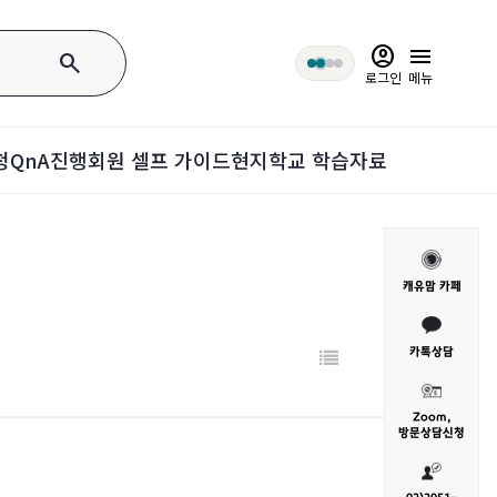
account_circle
menu
search
로그인
메뉴
청
QnA
진행회원 셀프 가이드
현지학교 학습자료
캐유맘 카페
카톡상담
Zoom,
방문
상담신청