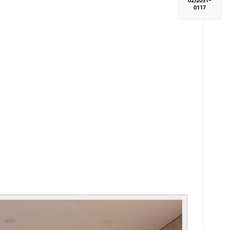
02)
2051-
0117