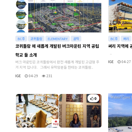
BC주
코퀴틀람
ELEMENTARY
공학
BC주
써리
코퀴틀람 에 새롭게 개발된 버크마운틴 지역 공립
써리 지역에 
..
학교 들 소개
IGE
04-27
버크 마운틴은 코퀴틀람에서 완전 새롭게 개발된 고급형 주
거 지역 입니다. 그래서 유학맘분들 한테는 코퀴틀람..
IGE
04-29
231
0