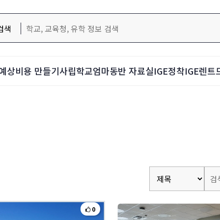
검색
예상비용 만들기
사립학교
엄마동반 자료실
IGE정착
IGE렌트
0