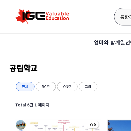
통합
엄마와 함께
일년
공립학교
전체
BC주
ON주
그외
Total 6건
1 페이지
0