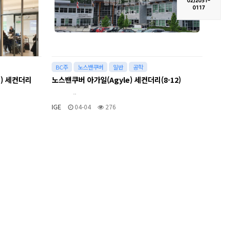
02)
2051-
0117
BC주
노스밴쿠버
일반
공학
h) 세컨더리
노스밴쿠버 아가일(Agyle) 세컨더리(8-12)
..
IGE
04-04
276