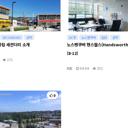
SECONDARY
공학
BC주
노스밴쿠버
일반
공학
공립 세컨더리 소개
노스밴쿠버 핸스월스(Handswort
(8-12)
271
..
IGE
04-04
352
0